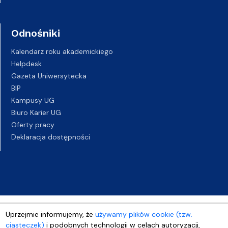
Odnośniki
Kalendarz roku akademickiego
Helpdesk
Gazeta Uniwersytecka
BIP
Kampusy UG
Biuro Karier UG
Oferty pracy
Deklaracja dostępności
Uprzejmie informujemy, że
używamy plików cookie (tzw.
ciasteczek)
i podobnych technologii w celach autoryzacji,