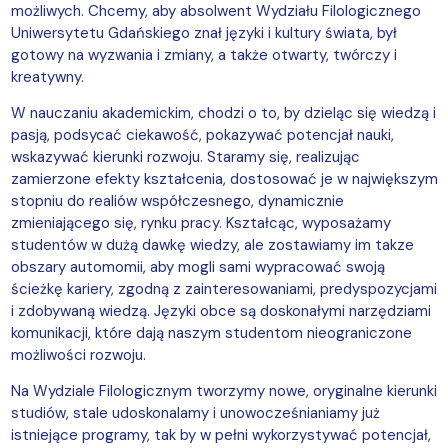
możliwych
. Chcemy, aby absolwent Wydziału Filologicznego
Uniwersytetu Gdańskiego
znał języki i kultury świata,
był
gotowy na wyzwania i zmiany, a także otwarty, twórczy i
kreatywny.
W nauczaniu akademickim, chodzi o to, by dzieląc się wiedzą i
pasją, podsycać ciekawość, pokazywać potencjał nauki,
wskazywać kierunki rozwoju. Staramy się, realizując
zamierzone efekty kształcenia, dostosować je w największym
stopniu do realiów współczesnego, dynamicznie
zmieniającego się, rynku pracy. Kształcąc, wyposażamy
studentów w dużą dawkę wiedzy, ale zostawiamy im takze
obszary automomii, aby mogli sami wypracować swoją
ścieżkę kariery, zgodną z zainteresowaniami, predyspozycjami
i zdobywaną wiedzą. Języki obce są doskonałymi narzędziami
komunikacji, które dają naszym studentom nieograniczone
możliwości rozwoju.
Na Wydziale Filologicznym tworzymy nowe, oryginalne kierunki
studiów, stale udoskonalamy i unowocześnianiamy już
istniejące programy, tak by w pełni
wykorzystywać
potencjał,