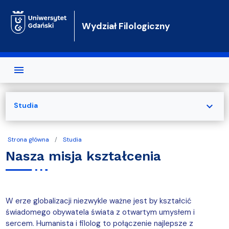
Przejdź do treści
Wydział Filologiczny
expand_more
Studia
Strona główna
Studia
Nasza misja kształcenia
W erze globalizacji niezwykle ważne jest by kształcić
świadomego obywatela świata z otwartym umysłem i
sercem. Humanista i filolog to połączenie
najlepsze z