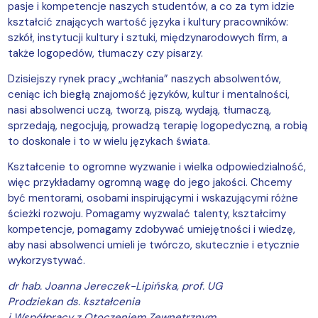
pasje i kompetencje naszych studentów, a co za tym idzie
kształcić znających wartość języka i kultury pracowników:
szkół, instytucji kultury i sztuki,
międzynarodowych firm,
a
także logopedów, tłumaczy czy pisarzy.
Dzisiejszy rynek pracy „wchłania” naszych absolwentów,
ceniąc ich biegłą znajomość języków, kultur i mentalności,
nasi absolwenci uczą, tworzą, piszą, wydają, tłumaczą,
sprzedają, negocjują, prowadzą terapię logopedyczną, a robią
to doskonale i to w wielu językach świata.
Kształcenie to ogromne wyzwanie i wielka odpowiedzialność,
więc przykładamy ogromną wagę do jego jakości. Chcemy
być mentorami, osobami inspirującymi i wskazującymi różne
ścieżki rozwoju. Pomagamy wyzwalać talenty, kształcimy
kompetencje, pomagamy zdobywać umiejętności i wiedzę,
aby nasi absolwenci umieli je twórczo, skutecznie i etycznie
wykorzystywać.
dr hab. Joanna Jereczek-Lipińska, prof. UG
Prodziekan ds. kształcenia
i Współpracy z Otoczeniem Zewnętrznym