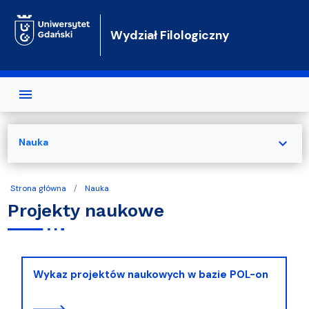
Przejdź do treści
Wydział Filologiczny
expand_more
Nauka
Strona główna
Nauka
Projekty naukowe
Wykaz projektów naukowych w bazie POL-on