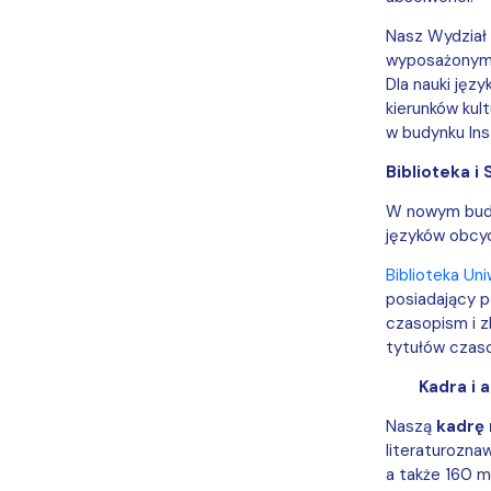
Nasz Wydział
wyposażonym w
Dla nauki jęz
kierunków kul
w budynku Ins
Biblioteka i 
W nowym budyn
języków obcy
Biblioteka Un
posiadający p
czasopism i z
tytułów czaso
Kadra i 
Naszą
kadrę
literaturozna
a także 160 m