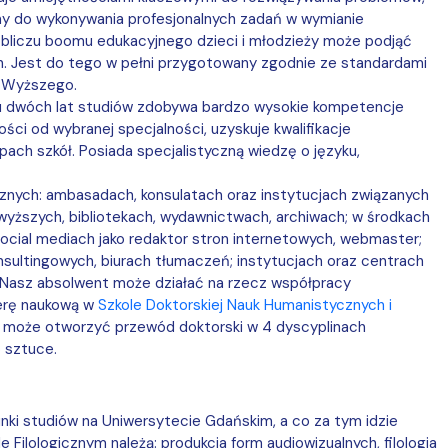
ny do wykonywania profesjonalnych
zadań
w wymianie
 obliczu boomu edukacyjnego dzieci i młodzieży może podjąć
. Jest do tego w pełni przygotowany zgodnie ze standardami
a Wyższego.
gu dwóch lat studiów zdobywa bardzo wysokie kompetencje
ści od wybranej specjalności, uzyskuje kwalifikacje
ach szkół. Posiada specjalistyczną wiedzę o języku,
nych: ambasadach, konsulatach oraz instytucjach związanych
 wyższych, bibliotekach, wydawnictwach, archiwach; w środkach
ocial mediach jako redaktor stron internetowych, webmaster;
sultingowych, biurach tłumaczeń; instytucjach oraz centrach
ej. Nasz absolwent może działać na rzecz współpracy
erę naukową w
Szkole Doktorskiej Nauk Humanistycznych i
le może otworzyć przewód doktorski w 4 dyscyplinach
 sztuce.
unki studiów na Uniwersytecie Gdańskim, a co za tym idzie
Filologicznym należą: produkcja form audiowizualnych, filologia