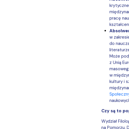
krytyczne
międzynar
pracę nau
kształcen
Absolwen
w zakresi
do naucza
literaturz
Może podj
z Unią Eu
masowego 
w międzyn
kultury i
międzynar
Społeczn
naukowych
Czy są to po
Wydział Filol
na Pomorzu. D