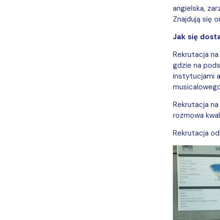
angielska, zar
Znajdują się o
Jak się dost
Rekrutacja na
gdzie na pods
instytucjami 
musicalowego 
Rekrutacja na
rozmowa kwali
Rekrutacja o