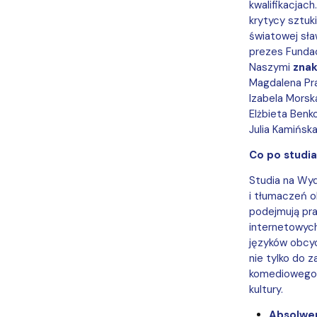
kwalifikacjac
krytycy sztuk
światowej sła
prezes Funda
Naszymi
zna
Magdalena Pra
Izabela Morska
Elżbieta Benko
Julia Kamińsk
Co po studi
Studia na Wyd
i tłumaczeń o
podejmują pra
internetowych
języków obcyc
nie tylko do 
komediowego, 
kultury.
Absolwen