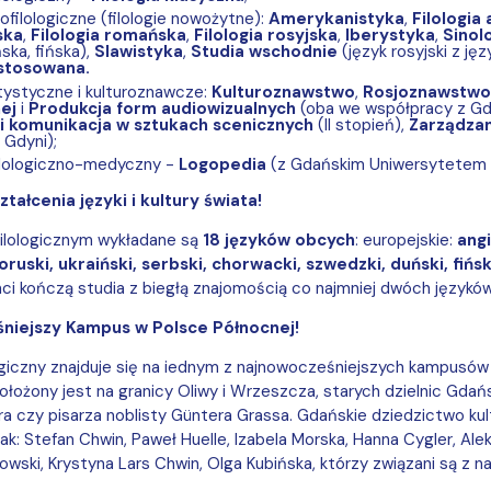
eofilologiczne (filologie nowożytne):
Amerykanistyka
,
Filologia
ska
,
Filologia romańska
,
Filologia rosyjska
,
Iberystyka
,
Sinol
ska, fińska),
Slawistyka
,
Studia wschodnie
(język rosyjski z ję
 stosowana.
rtystyczne i kulturoznawcze:
Kulturoznawstwo
,
Rosjoznawstwo
nej
i
Produkcja form audiowizualnych
(oba we współpracy z Gd
 i komunikacja w sztukach scenicznych
(II stopień),
Zarządzan
Gdyni);
filologiczno-medyczny -
Logopedia
(z Gdańskim Uniwersytetem
ztałcenia
języki i kultury świata
!
ilologicznym wykładane są
18 języków obcych
: europejskie:
angi
łoruski, ukraiński, serbski, chorwacki, szwedzki, duński, fiń
ci kończą studia z biegłą znajomością co najmniej dwóch językó
niejszy Kampus w Polsce Północnej!
ogiczny znajduje się na iednym z najnowocześniejszych kampusów
ożony jest na granicy Oliwy i Wrzeszcza, starych dzielnic Gdańska
 czy pisarza noblisty Güntera Grassa. Gdańskie dziedzictwo kultu
ak: Stefan Chwin, Paweł Huelle, Izabela Morska, Hanna Cygler, Alek
wski, Krystyna Lars Chwin, Olga Kubińska, którzy związani są z 