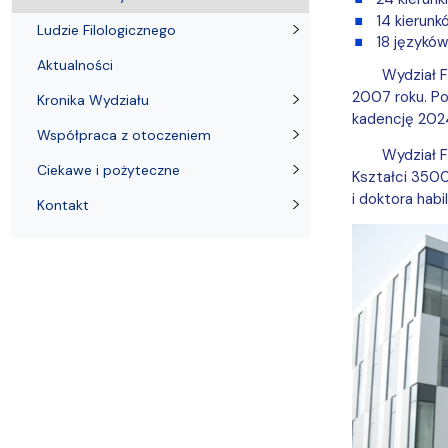
Kronika Wydziału
Nasza misja kształcenia
Tutoring
Czasopisma i publikacje
Instytucje nauki
Indywidualn
14 kierun
Ludzie Filologicznego
18 językó
Aktualności
Wydział F
2007 roku. Po
Kronika Wydziału
kadencję 2024
Współpraca z otoczeniem
Wydział F
Ciekawe i pożyteczne
Kształci 3500
i doktora hab
Kontakt