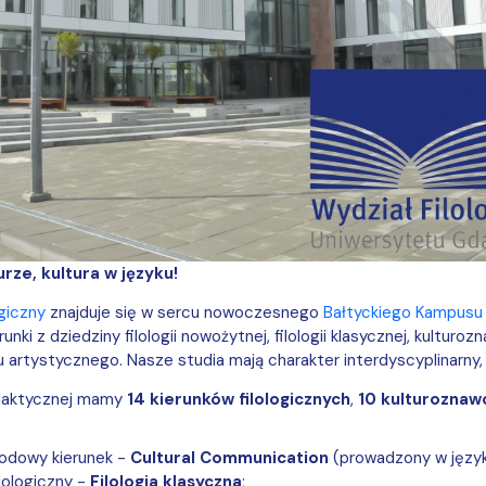
urze, kultura w języku!
ogiczny
znajduje się w sercu nowoczesnego
Bałtyckiego Kampusu 
unki z dziedziny filologii nowożytnej, filologii klasycznej, kultur
rtystycznego. Nasze studia mają charakter interdyscyplinarny, 
daktycznej mamy
14 kierunków filologicznych
,
10 kulturoznaw
odowy kierunek -
Cultural Communication
(prowadzony w język
lologiczny -
Filologia klasyczna
;