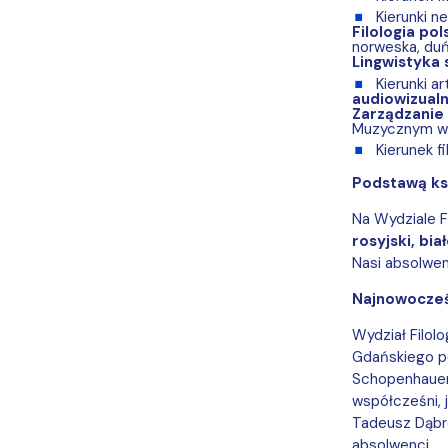
Kierunki n
Filologia pol
norweska, duń
Lingwistyka
Kierunki a
audiowizual
Zarządzanie
Muzycznym w 
Kierunek 
Podstawą ks
Na Wydziale F
rosyjski, bia
Nasi absolwen
Najnowocześ
Wydział Filol
Gdańskiego poł
Schopenhauera
współcześni, j
Tadeusz Dąbro
absolwenci.