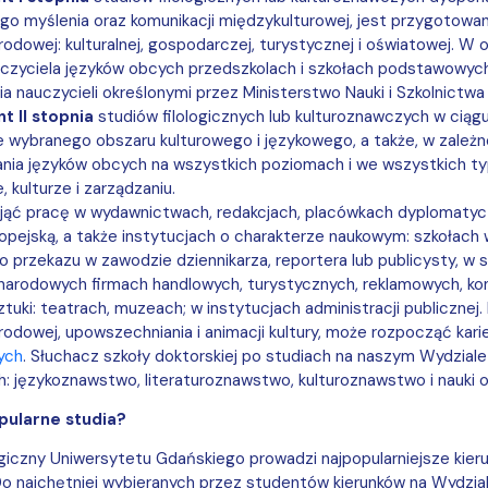
go myślenia oraz komunikacji międzykulturowej, jest przygotowa
odowej: kulturalnej, gospodarczej, turystycznej i oświatowej. W
czyciela języków obcych przedszkolach i szkołach podstawowych
ia nauczycieli określonymi przez Ministerstwo Nauki i Szkolnictw
t II stopnia
studiów filologicznych lub kulturoznawczych w cią
e wybranego obszaru kulturowego i językowego, a także, w zależno
nia języków obcych na wszystkich poziomach i we wszystkich typ
e, kulturze i zarządzaniu.
ąć pracę w wydawnictwach, redakcjach, placówkach dyplomatycz
ropejską, a także instytucjach o charakterze naukowym: szkołach
przekazu w zawodzie dziennikarza, reportera lub publicysty, w s
arodowych firmach handlowych, turystycznych, reklamowych, kon
 sztuki: teatrach, muzeach; w instytucjach administracji publiczn
odowej, upowszechniania i animacji kultury,
może rozpocząć kari
ych
. Słuchacz szkoły doktorskiej po studiach na naszym Wydzia
: językoznawstwo, literaturoznawstwo, kulturoznawstwo i nauki o
pularne studia?
ogiczny Uniwersytetu Gdańskiego prowadzi najpopularniejsze kier
o najchętniej wybieranych przez studentów kierunków na Wydziale 