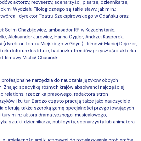
dów: aktorzy, reżyserzy, scenarzyści, pisarze, dziennikarze,
ickimi
Wydziału Filologicznego są takie sławy, jak m.in.:
n, twórca i dyrektor Teatru Szekspirowskiego w Gdańsku oraz
aci: Selim Chazbijewicz, ambasador RP w Kazachstanie;
lle, Aleksander Jurewicz, Hanna Cygler, Andrzej Kasperek,
ki (dyrektor Teatru Miejskiego w Gdyni) i filmowi: Maciej Dejczer,
ktorka Infuture Institute, badaczka trendów przyszłości, aktorka
nt filmowy
Michał Chaciński.
 profesjonalne narzędzia do nauczania języków obcych
. Znając specyfikę różnych krajów absolwenci najczęściej
c relations, rzecznika prasowego, redaktora stron
yków i kultur. Bardzo często pracują także jako nauczyciele
ia oferują także szeroką gamę specjalności przygotowujących
ultury m.in.: aktora dramatycznego, musicalowego,
ka sztuki, dziennikarza, publicysty, scenarzysty lub animatora
uje umiejętnościami kluczowymi do rozwiązywania problemów,