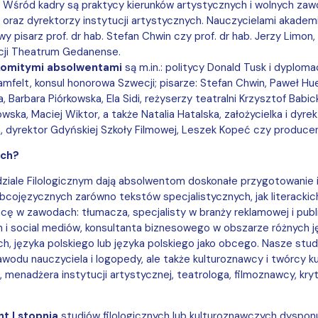
h. Wśród kadry są praktycy kierunków artystycznych i wolnych zawo
i oraz dyrektorzy instytucji artystycznych. Nauczycielami akadem
wy pisarz prof. dr hab. Stefan Chwin czy prof. dr hab. Jerzy Limo
cji Theatrum Gedanense.
komitymi absolwentami
są m.in.: politycy Donald Tusk i dyplom
mfelt, konsul honorowa Szwecji; pisarze: Stefan Chwin, Paweł Hue
, Barbara Piórkowska, Ela Sidi, reżyserzy teatralni Krzysztof Babic
wska, Maciej Wiktor, a także Natalia Hatalska, założycielka i dyre
a, dyrektor Gdyńskiej Szkoły Filmowej,
Leszek Kopeć
czy
produce
ach?
ziale Filologicznym dają absolwentom doskonałe przygotowanie i
bcojęzycznych zarówno tekstów specjalistycznych, jak literackich
cę w zawodach: tłumacza, specjalisty w branży reklamowej i publi
 i social mediów, konsultanta biznesowego w obszarze różnych jęz
h, języka polskiego lub języka polskiego jako obcego.
Nasze stud
zawodu nauczyciela i logopedy, ale także kulturoznawcy i twórcy k
menadżera instytucji artystycznej, teatrologa, filmoznawcy, kryty
t I stopnia
studiów filologicznych lub kulturoznawczych dyspon