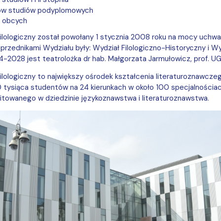
a organizacja studiów
ków studiów podyplomowych
w obcych
ilologiczny został powołany 1 stycznia 2008 roku na mocy uchwa
przednikami Wydziału były: Wydział Filologiczno-Historyczny i 
-2028 jest teatrolożka dr hab. Małgorzata Jarmułowicz, prof. UG
ilologiczny to największy ośrodek kształcenia literaturoznawcz
 tysiąca studentów na 24 kierunkach w około 100 specjalnościa
ilitowanego w dziedzinie językoznawstwa i literaturoznawstwa.