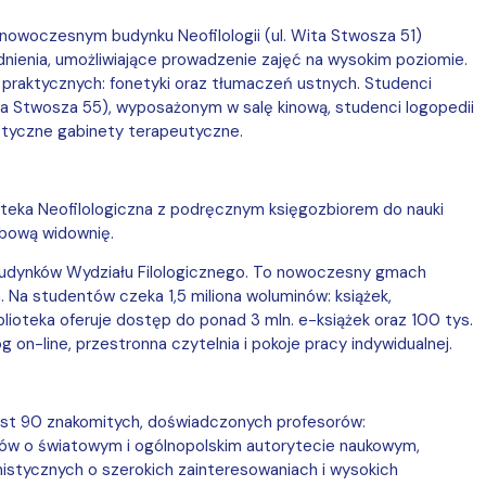
w nowoczesnym budynku Neofilologii (ul. Wita Stwosza 51)
nienia, umożliwiające prowadzenie zajęć na wysokim poziomie.
 praktycznych: fonetyki oraz tłumaczeń ustnych. Studenci
Wita Stwosza 55), wyposażonym w salę kinową, studenci logopedii
styczne gabinety terapeutyczne.
ioteka Neofilologiczna z podręcznym księgozbiorem do nauki
obową widownię.
 budynków Wydziału Filologicznego. To nowoczesny gmach
 Na studentów czeka 1,5 miliona woluminów: książek,
lioteka oferuje dostęp do ponad 3 mln. e-książek oraz 100 tys.
on-line, przestronna czytelnia i pokoje pracy indywidualnej.
jest 90 znakomitych, doświadczonych profesorów:
gów o światowym i ogólnopolskim autorytecie naukowym,
nistycznych o szerokich zainteresowaniach i wysokich