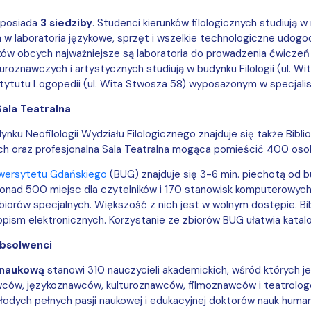
 posiada
3 siedziby
. Studenci kierunków filologicznych studiują 
 laboratoria językowe, sprzęt i wszelkie technologiczne udogod
yków obcych najważniejsze są laboratoria do prowadzenia ćwiczeń
turoznawczych i artystycznych studiują w budynku Filologii (ul. 
tytutu Logopedii (ul. Wita Stwosza 58) wyposażonym w specjali
Sala Teatralna
ku Neofilologii Wydziału Filologicznego znajduje się także Bibl
ch oraz profesjonalna Sala Teatralna mogąca pomieścić 400 os
iwersytetu Gdańskiego
(BUG) znajduje się 3-6 min. piechotą od
onad 500 miejsc dla czytelników i 170 stanowisk komputerowych.
biorów specjalnych. Większość z nich jest w wolnym dostępie. Bib
pism elektronicznych. Korzystanie ze zbiorów BUG ułatwia katalog 
absolwenci
 naukową
stanowi 310 nauczycieli akademickich, wśród których 
wców, językoznawców, kulturoznawców, filmoznawców i teatrolo
łodych pełnych pasji naukowej i edukacyjnej doktorów nauk huma