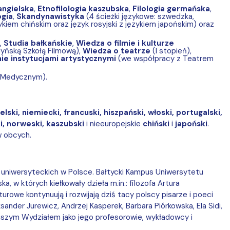
 angielska
,
Etnofilologia kaszubska
,
Filologia germańska
,
ogia
,
Skandynawistyka
(4 ścieżki językowe: szwedzka,
zykiem chińskim oraz język rosyjski z językiem japońskim) oraz
,
Studia bałkańskie
,
Wiedza o filmie i kulturze
yńską Szkołą Filmową),
Wiedza o teatrze
(I stopień),
ie instytucjami artystycznymi
(we współpracy z Teatrem
 Medycznym).
elski, niemiecki, francuski, hiszpański, włoski, portugalski,
ski, norweski, kaszubski
i nieeuropejskie
chiński
i
japoński
.
w obcych.
 uniwersyteckich w Polsce. Bałtycki Kampus Uniwersytetu
, w których kiełkowały dzieła m.in.: filozofa Artura
rowe kontynuują i rozwijają dziś tacy polscy pisarze i poeci
sander Jurewicz, Andrzej Kasperek, Barbara Piórkowska, Ela Sidi,
naszym Wydziałem jako jego profesorowie, wykładowcy i