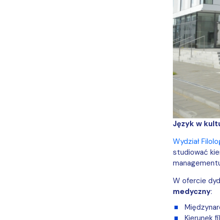
Język w kult
Wydział Filol
studiować kier
managementu a
W ofercie dy
medyczny
:
Międzynar
Kierunek fi