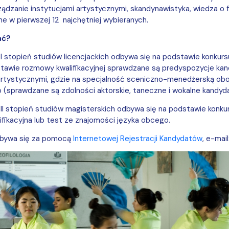
ządzanie instytucjami artystycznymi, skandynawistyka, wiedza o fil
ne w pierwszej 12 najchętniej
wybieranych
.
ać?
 I stopień studiów licencjackich odbywa się na podstawie konkurs
tawie rozmowy kwalifikacyjnej sprawdzane są predyspozycje kan
artystycznymi, gdzie na specjalność sceniczno-menedżerską ob
(sprawdzane są zdolności aktorskie, taneczne i wokalne kandyda
 II stopień studiów magisterskich odbywa się na podstawie konkur
fikacyjna lub test ze znajomości języka obcego.
dbywa się za pomocą
Internetowej Rejestracji Kandydatów
,
e-mail