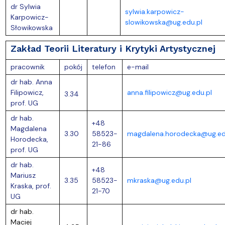
dr Sylwia
sylwia.karpowicz-
Karpowicz-
slowikowska@ug.edu.pl
Słowikowska
Zakład Teorii Literatury i Krytyki Artystycznej
pracownik
pokój
telefon
e-mail
dr hab. Anna
Filipowicz,
anna.filipowicz@ug.edu.pl
3.34
prof. UG
dr hab.
+48
Magdalena
3.30
58523-
magdalena.horodecka@ug.ed
Horodecka,
21-86
prof. UG
dr hab.
+48
Mariusz
3.35
58523-
mkraska@ug.edu.pl
Kraska, prof.
21-70
UG
dr hab.
Maciej