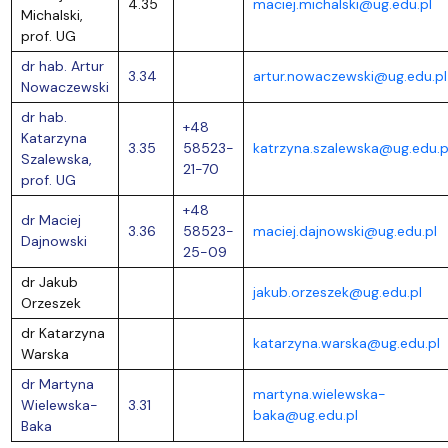
4.35
maciej.michalski@ug.edu.pl
Michalski,
prof. UG
dr hab. Artur
3.34
artur.nowaczewski@ug.edu.pl
Nowaczewski
dr hab.
+48
Katarzyna
3.35
58523-
katrzyna.szalewska@ug.edu.p
Szalewska,
21-70
prof. UG
+48
dr Maciej
3.36
58523-
maciej.dajnowski@ug.edu.pl
Dajnowski
25-09
dr Jakub
jakub.orzeszek@ug.edu.pl
Orzeszek
dr Katarzyna
katarzyna.warska@ug.edu.pl
Warska
dr Martyna
martyna.wielewska-
Wielewska-
3.31
baka@ug.edu.pl
Baka