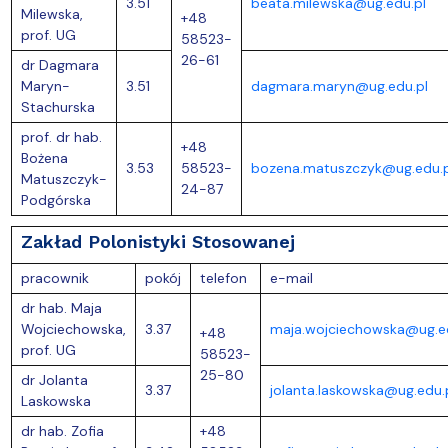
3.51
beata.milewska@ug.edu.pl
Milewska,
+48
prof. UG
58523-
26-61
dr Dagmara
Maryn-
3.51
dagmara.maryn@ug.edu.pl
Stachurska
prof. dr hab.
+48
Bożena
3.53
58523-
bozena.matuszczyk@ug.edu.p
Matuszczyk-
24-87
Podgórska
Zakład Polonistyki Stosowanej
pracownik
pokój
telefon
e-mail
dr hab. Maja
Wojciechowska,
3.37
maja.wojciechowska@ug.ed
+48
prof. UG
58523-
25-80
dr Jolanta
3.37
jolanta.laskowska@ug.edu.
Laskowska
dr hab. Zofia
+48