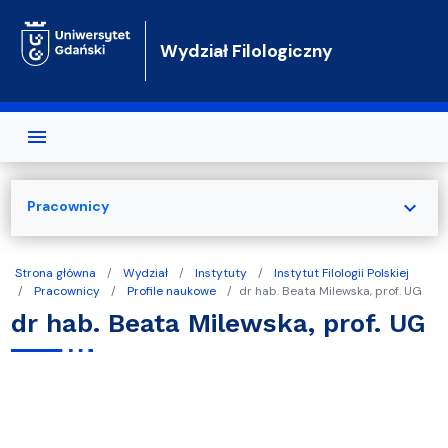
Przejdź do treści
Wydział Filologiczny
expand_more
Pracownicy
Strona główna
Wydział
Instytuty
Instytut Filologii Polskiej
Pracownicy
Profile naukowe
dr hab. Beata Milewska, prof. UG
dr hab. Beata Milewska, prof. UG