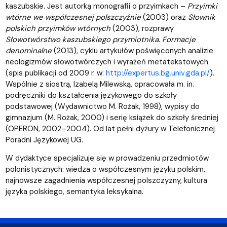
kaszubskie. Jest autorką monografii o przyimkach –
Przyimki
wtórne we współczesnej polszczyźnie
(2003) oraz
Słownik
polskich przyimków wtórnych
(2003), rozprawy
Słowotwórstwo kaszubskiego przymiotnika. Formacje
denominalne
(2013), cyklu artykułów poświęconych analizie
neologizmów słowotwórczych i wyrażeń metatekstowych
(spis publikacji od 2009 r. w:
http://expertus.bg.univ.gda.pl/
).
Wspólnie z siostrą, Izabelą Milewską, opracowała m. in.
podręczniki do kształcenia językowego do szkoły
podstawowej (Wydawnictwo M. Rożak, 1998), wypisy do
gimnazjum (M. Rożak, 2000) i serię książek do szkoły średniej
(OPERON, 2002–2004). Od lat pełni dyżury w Telefonicznej
Poradni Językowej UG.
W dydaktyce specjalizuje się w prowadzeniu przedmiotów
polonistycznych: wiedza o współczesnym języku polskim,
najnowsze zagadnienia współczesnej polszczyzny, kultura
języka polskiego, semantyka leksykalna.