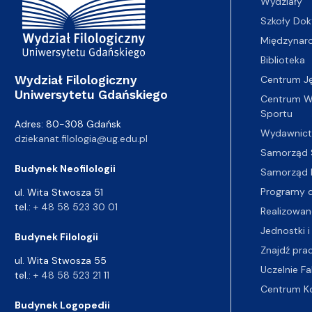
Wydziały
Szkoły Dok
Międzynar
Biblioteka
Wydział Filologiczny
Centrum J
Uniwersytetu Gdańskiego
Centrum Wy
Sportu
Adres: 80-308 Gdańsk
Wydawnic
dziekanat.filologia@ug.edu.pl
Samorząd 
Budynek Neofilologii
Samorząd 
Programy d
ul. Wita Stwosza 51
tel.:
+ 48 58 523 30 01
Realizowan
Jednostki i
Budynek Filologii
Znajdź pra
ul. Wita Stwosza 55
Uczelnie Fa
tel.:
+ 48 58 523 21 11
Centrum K
Budynek Logopedii