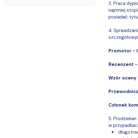
3. Praca dyp
najmniej stop
posiadać tytu
4. Sprawdzan
szczegółowych
Promotor - 
Recenzent -
Wzór oceny
Przewodniczą
Członek komi
5. Prodziekan
w przypadkac
długotrwa