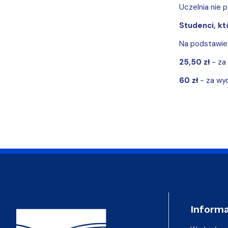
Uczelnia nie 
Studenci, k
Na podstawie
25,50 zł
- za 
60 zł
- za wy
Adres Wydziału
Informa