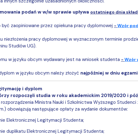
ia innych szczególnie uzasadnionych okoliczności.
jmowania podań w w/w sprawie upływa
ostatniego dnia skła
o być zaopiniowane przez opiekuna pracy dyplomowej
-
Wzór poda
u niezłożenia pracy dyplomowej w wyznaczonym terminie prodzie
minu Studiów UG).
omu w języku obcym wydawany jest na wniosek studenta
-
Wzór 
 dyplom w języku obcym należy złożyć
najpóźniej w dniu egza
gitymację i dyplom
órzy rozpoczęli studia w roku akademickim 2019/2020
i póź
rozporządzenia Ministra Nauki i Szkolnictwa Wyższego Studenci z
zm.) obowiązują następujące opłaty za wydanie dokumentów:
ie Elektronicznej Legitymacji Studenta;
ie duplikatu Elektronicznej Legitymacji Studenta;