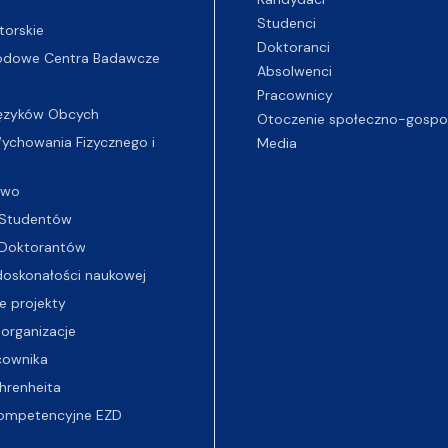
Studenci
torskie
Doktoranci
odowe Centra Badawcze
Absolwenci
Pracownicy
ęzyków Obcych
Otoczenie społeczno-gospo
chowania Fizycznego i
Media
two
Studentów
Doktorantów
oskonałości naukowej
e projekty
 organizacje
cownika
hrenheita
ompetencyjne EZD