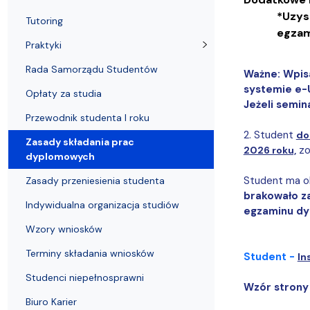
Kronika Wydziału
Nasza misja kształcenia
Tutoring
Czasopisma i publikacje
Instytucje nauki
Indywidualn
*Uzys
Tutoring
egzam
Praktyki
Rada Samorządu Studentów
Ważne: Wpisa
systemie e-U
Opłaty za studia
Jeżeli semin
Przewodnik studenta I roku
2. Student
do
Zasady składania prac
zo
2026 roku,
dyplomowych
Student ma o
Zasady przeniesienia studenta
brakowało za
Indywidualna organizacja studiów
egzaminu dy
Wzory wniosków
Terminy składania wniosków
Student -
In
Studenci niepełnosprawni
Wzór strony
Biuro Karier