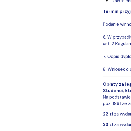
zaistnien
Termin przy
Podanie winn
6. W przypadk
ust. 2 Regula
7.
Odpis dypl
8. Wniosek o
Opłaty za le
Studenci, kt
Na podstawie 
poz. 1861 ze 
22 zł
za wydan
33 zł
za wydan