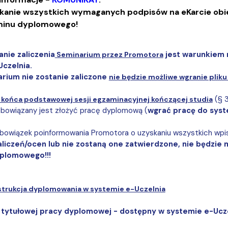
a organizacja studiów
kanie wszystkich wymaganych podpisów na eKarcie obi
inu dyplomowego!
nie zaliczenia
jest warunkiem
Seminarium przez Promotora
czelnia.
arium nie zostanie zaliczone
nie będzie możliwe wgranie plik
(§ 3
 końca podstawowej sesji egzaminacyjnej kończącej studia
bowiązany jest złożyć pracę dyplomową (
wgrać pracę do syst
bowiązek poinformowania Promotora o uzyskaniu wszystkich wpi
liczeń/ocen lub nie zostaną one zatwierdzone, nie będzie
plomowego!!!
strukcja dyplomowania w systemie e-Uczelnia
 tytułowej pracy dyplomowej - dostępny w systemie e-Ucz