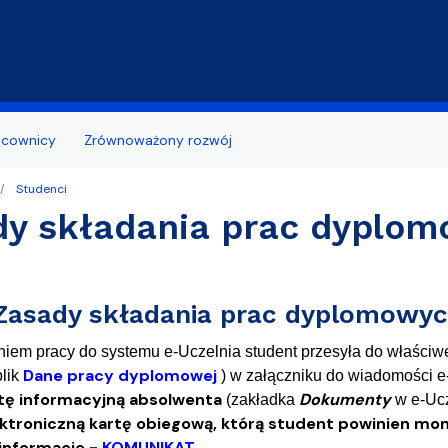
Przejdź do treści
acownicy
Zrównoważony rozwój
Studenci
 z otoczeniem
bcokrajowców/ Polish for Foreigners
ь по отделениям Филологического
ia naukowe
Wzory wniosków
dy składania prac dyplo
ożyteczne
ządu Studentów
tuły naukowe
Terminy składania wnioskó
aminacyjny Wydziału Filologicznego
udia
Studenci niepełnosprawni
asady składania prac dyplomowyc
tudenta I roku
Biuro Karier
iem pracy do systemu e-Uczelnia student przesyła do właściw
dania prac dyplomowych
Dane pracy dyplomowej
plik
) w załączniku do wiadomości e-
tę informacyjną absolwenta
Dokumenty
(zakładka
w e-Ucz
niesienia studenta
ektroniczną kartę obiegową, którą student powinien mo
informacje -
KOMUNIKAT
.