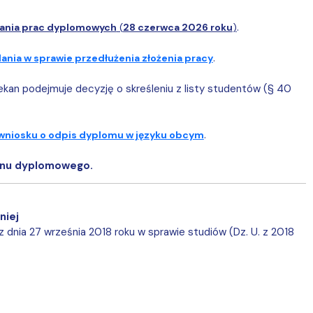
.
dania prac dyplomowych
(
28 czerwca 2026 roku
)
.
nia w sprawie przedłużenia złożenia pracy
kan podejmuje decyzję o skreśleniu z listy studentów (§ 40
.
wniosku o odpis dyplomu w języku obcym
minu dyplomowego.
niej
 dnia 27 września 2018 roku w sprawie studiów (Dz. U. z 2018