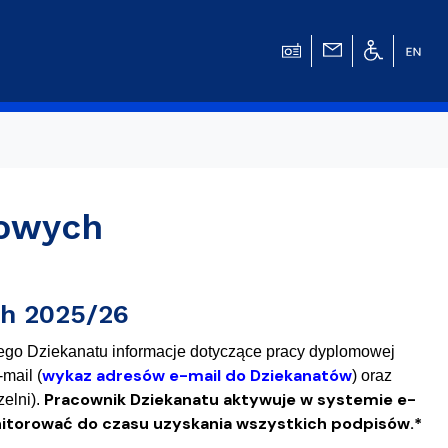
mowych
w
h 2025/26
ego Dziekanatu informacje dotyczące pracy dyplomowej
wykaz adresów e-mail do Dziekanatów
mail (
) oraz
Pracownik Dziekanatu aktywuje w systemie e-
elni).
nitorować do czasu uzyskania wszystkich podpisów.*