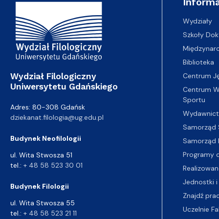
Adres Wydziału
Informa
Wydziały
Szkoły Dok
Międzynar
Biblioteka
Wydział Filologiczny
Centrum J
Uniwersytetu Gdańskiego
Centrum Wy
Sportu
Adres: 80-308 Gdańsk
Wydawnic
dziekanat.filologia@ug.edu.pl
Samorząd 
Budynek Neofilologii
Samorząd 
Programy d
ul. Wita Stwosza 51
tel.:
+ 48 58 523 30 01
Realizowan
Jednostki i
Budynek Filologii
Znajdź pra
ul. Wita Stwosza 55
Uczelnie Fa
tel.:
+ 48 58 523 21 11