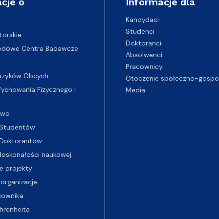
cje o
Informacje dla
Kandydaci
Studenci
torskie
Doktoranci
odowe Centra Badawcze
Absolwenci
Pracownicy
ęzyków Obcych
Otoczenie społeczno-gospo
chowania Fizycznego i
Media
two
Studentów
Doktorantów
oskonałości naukowej
e projekty
 organizacje
cownika
hrenheita