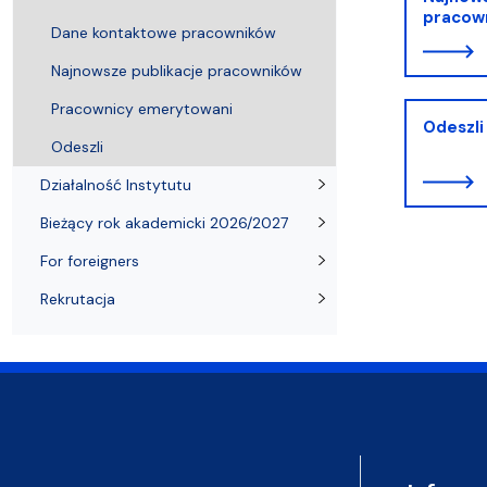
Kronika Wydziału
Nasza misja kształcenia
Tutoring
Czasopisma i publikacje
Instytucje nauki
Indywidualn
pracow
Dane kontaktowe pracowników
Najnowsze publikacje pracowników
Pracownicy emerytowani
Odeszli
Odeszli
Działalność Instytutu
Bieżący rok akademicki 2026/2027
For foreigners
Rekrutacja