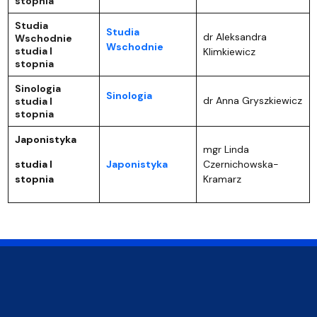
stopnia
Studia
Studia
dr Aleksandra
Wschodnie
Wschodnie
studia I
Klimkiewicz
stopnia
Sinologia
Sinologia
dr Anna Gryszkiewicz
studia I
stopnia
Japonistyka
mgr Linda
studia I
Japonistyka
Czernichowska-
stopnia
Kramarz