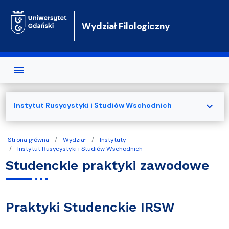
Przejdź do treści
Wydział Filologiczny
expand_more
Instytut Rusycystyki i Studiów Wschodnich
Strona główna
Wydział
Instytuty
Instytut Rusycystyki i Studiów Wschodnich
Studenckie praktyki zawodowe
Praktyki Studenckie IRSW