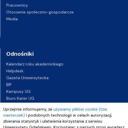
Pracownicy
Otoczenie społeczno-gospodarcze
Media
Odnośniki
Kalendarz roku akademickiego
Helpdesk
Gazeta Uniwersytecka
BIP
Kampusy UG
Biuro Karier UG
Oferty pracy
Uprzejmie informujemy, że
używamy plików cookie (tzw.
Deklaracja dostępności
ciasteczek)
i podobnych technologii w celach autoryzacji,
zbierania statystyk i ułatwienia korzystania z serwisu
Uniwersytetu Gdańskiego. Korzystając z naszych stron wyrażasz