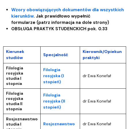
Wzory obowiązujących dokumentów dla wszystkich
kierunków
.
Jak prawidłowo wypełnić
formularze (patrz informacja na dole strony)
OBSŁUGA PRAKTYK STUDENCKICH pok. 0.33
Kierunek
Kierownik/Opiekun
Specjalność
studiów
praktyki
Filologia
Filologia
rosyjska
rosyjska (I
dr Ewa Konefał
studia I
stopień)
stopnia
Filologia
Filologia
rosyjska
rosyjska (II
dr Ewa Konefał
studia II
stopień)
stopnia
Rosjoznawstwo
Rosjoznawstwo
dr Ewa Konefał
studia I