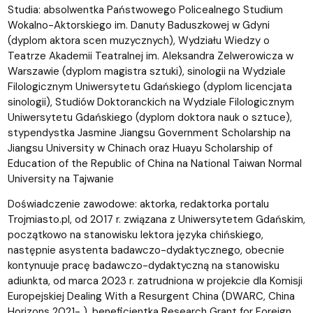
Studia: absolwentka Państwowego Policealnego Studium
Wokalno-Aktorskiego im. Danuty Baduszkowej w Gdyni
(dyplom aktora scen muzycznych), Wydziału Wiedzy o
Teatrze Akademii Teatralnej im. Aleksandra Zelwerowicza w
Warszawie (dyplom magistra sztuki), sinologii na Wydziale
Filologicznym Uniwersytetu Gdańskiego (dyplom licencjata
sinologii), Studiów Doktoranckich na Wydziale Filologicznym
Uniwersytetu Gdańskiego (dyplom doktora nauk o sztuce),
stypendystka Jasmine Jiangsu Government Scholarship na
Jiangsu University w Chinach oraz Huayu Scholarship of
Education of the Republic of China na National Taiwan Normal
University na Tajwanie
Doświadczenie zawodowe: aktorka, redaktorka portalu
Trojmiasto.pl, od 2017 r. związana z Uniwersytetem Gdańskim,
początkowo na stanowisku lektora języka chińskiego,
następnie asystenta badawczo-dydaktycznego, obecnie
kontynuuje pracę badawczo-dydaktyczną na stanowisku
adiunkta, od marca 2023 r. zatrudniona w projekcie dla Komisji
Europejskiej Dealing With a Resurgent China (DWARC, China
Horizons 2021- ), beneficjentka Research Grant for Foreign