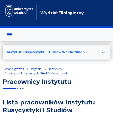
Przejdź do treści
Wydział Filologiczny
expand_more
Instytut Rusycystyki i Studiów Wschodnich
Strona główna
Wydział
Instytuty
Instytut Rusycystyki i Studiów Wschodnich
Pracownicy Instytutu
Lista pracowników Instytutu
Rusycystyki i Studiów