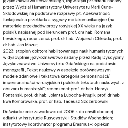
językoznawstwa słowiańskiego, lingwistyki przekładu nadany
przez Wydział Humanistyczny Uniwersytetu Marii Curie-
Skłodowskiej na podstawie rozprawy pt. Adekwatność
funkcjonalna przekładu a sygnały metakomunikacyjne (na
materiale przekładów prozy rosyjskiej XX wieku na język
polski), napisanej pod kierunkiem prof. dra hab. Romana
Lewickiego, recenzenci: prof. dr hab. Wojciech Chlebda, prof.
dr hab. Jan Mazur;
2023: stopień doktora habilitowanego nauk humanistycznych
w dyscyplinie językoznawstwo nadany przez Radę Dyscypliny
Językoznawstwo Uniwersytetu Gdańskiego na podstawie
monografii „Tekst naukowy w aspekcie porównawczym:
modele zdaniowe i tekstowa kategoria personalności/
impersonalności w rosyjskich i polskich tekstach naukowych z
obszaru humanistyki”; recenzenci: prof. dr hab. Henryk
Fontański, prof. dr hab. Jolanta Lubocha-Kruglik, prof. dr hab.
Ewa Komorowska, prof. dr hab. Tadeusz Szczerbowski
Doświadczenie zawodowe: od 2006 r. do chwili obecnej –
adiunkt w Instytucie Rusycystyki i Studiów Wschodnich;
instytutowy koordynator programu Erasmus+; opiekun