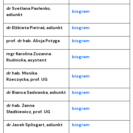
dr Svetlana Pavlenko,
biogram
adiunkt
dr Elżbieta Pietraś, adiunkt
biogram
prof. dr hab. Alicja Pstyga
biogram
mgr Karolina Zuzanna
biogram
Rudnicka, asystent
dr hab. Monika
biogram
Rzeczycka, prof. UG
dr Bianca Sadowska, adiunkt
biogram
dr hab. Żanna
biogram
Sładkiewicz, prof. UG
dr Jacek Splisgart, adiunkt
biogram