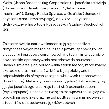
Kyōkai (Japan Broadcasting Corporation) – japońska telewizja
(tłumacz i koordynator programu TV „Sekai fureai
machiaruki”), Suruga Polska Sp.z o.o. w Gdańsku (tłumacz i
asystent działu inżynieryjnego), od 2023 – asystent
dydaktyczny w Instytucie Rusycystyki i Studiów Wschodnich
UG.
Zainteresowania naukowe koncentrują się na analizie
dotychczasowych metod nauczania języka japońskiego, ich
ulepszaniu i opracowywaniu nowych metod, m.in. w oparciu o
nowatorskie opracowywania materiałów do nauczania.
Badania zmierzają do opracowania takich metod, które byłyby
skuteczne oraz materiałów, które będą efektywne i
odpowiednie dla różnych kategorii wiekowych (dopasowane
do odbiorcy). Materiały powinny uwzględniać także specyfikę
języka japońskiego oraz kraju i ułatwiać poznanie Japonii
(wyczerpujące). Badania dotyczą także wpływu nauki języków
obcych na psychikę oraz metod podtrzymywania motywacji
studentów do studiowania języków obcych.