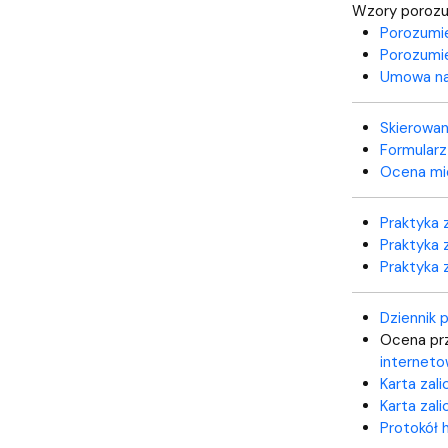
Kronika Wydziału
Nasza misja kształcenia
Tutoring
Czasopisma i publikacje
Instytucje nauki
Indywidualn
Wzory porozu
Porozumi
Porozumi
Umowa na 
Skierowan
Formularz
Ocena mie
Praktyka 
Praktyka 
Praktyka 
Dziennik 
Ocena prz
interneto
Karta zal
Karta zal
Protokół 