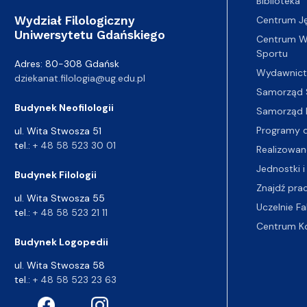
Biblioteka
Wydział Filologiczny
Centrum J
Uniwersytetu Gdańskiego
Centrum Wy
Sportu
Adres: 80-308 Gdańsk
Wydawnic
dziekanat.filologia@ug.edu.pl
Samorząd 
Budynek Neofilologii
Samorząd 
Programy d
ul. Wita Stwosza 51
tel.:
+ 48 58 523 30 01
Realizowan
Jednostki i
Budynek Filologii
Znajdź pra
ul. Wita Stwosza 55
Uczelnie Fa
tel.:
+ 48 58 523 21 11
Centrum K
Budynek Logopedii
ul. Wita Stwosza 58
tel.:
+ 48 58 523 23 63