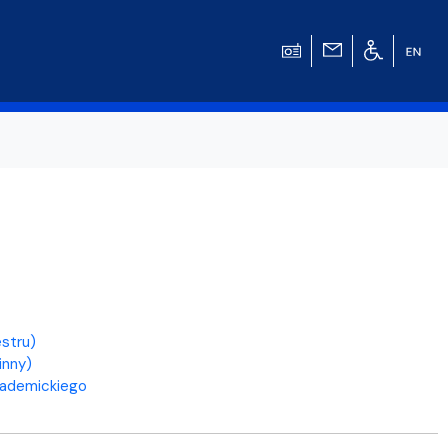
w
stru)
inny)
kademickiego