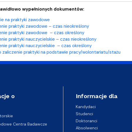
rawidłowo wypełnionych dokumentów:
ie na praktyki zawodowe
nie praktyki zawodowe – czas nieokreślony
nie praktyki zawodowe – czas określony
nie praktyki nauczycielskie – czas nieokreślony
nie praktyki nauczycielskie – czas określony
 zaliczenie praktyki na podstawie pracy/wolontariatu/stażu
cje o
Informacje dla
Kandydaci
Studenci
torskie
Doktoranci
odowe Centra Badawcze
Absolwenci