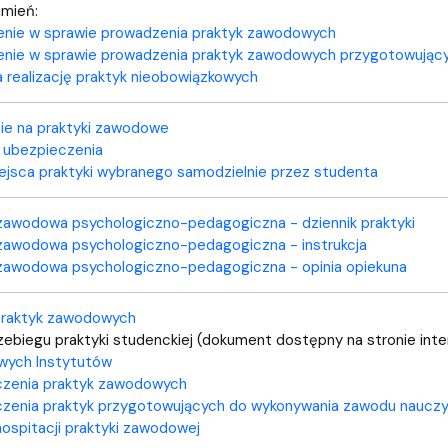
a organizacja studiów
mień:
enie w sprawie prowadzenia praktyk zawodowych
enie w sprawie prowadzenia praktyk zawodowych
przygotowujący
realizację praktyk nieobowiązkowych
ie na praktyki zawodowe
 ubezpieczenia
jsca praktyki wybranego samodzielnie przez studenta
zawodowa psychologiczno-pedagogiczna - dziennik praktyki
zawodowa psychologiczno-pedagogiczna - instrukcja
zawodowa psychologiczno-pedagogiczna - opinia opiekuna
praktyk zawodowych
ebiegu praktyki studenckiej (dokument dostępny na stronie int
wych Instytutów
iczenia praktyk zawodowych
iczenia praktyk przygotowujących do wykonywania zawodu nauczy
hospitacji praktyki zawodowej