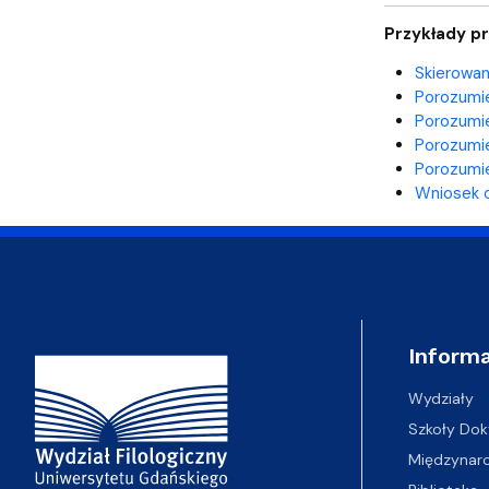
Przykłady p
Skierowan
Porozumie
Porozumie
Porozumie
Porozumie
Wniosek o
Adres Wydziału
Informa
Wydziały
Szkoły Dok
Międzynar