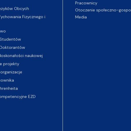
Pracownicy
ęzyków Obcych
Otoczenie społeczno-gospo
chowania Fizycznego i
Media
two
Studentów
Doktorantów
oskonałości naukowej
e projekty
 organizacje
cownika
hrenheita
ompetencyjne EZD