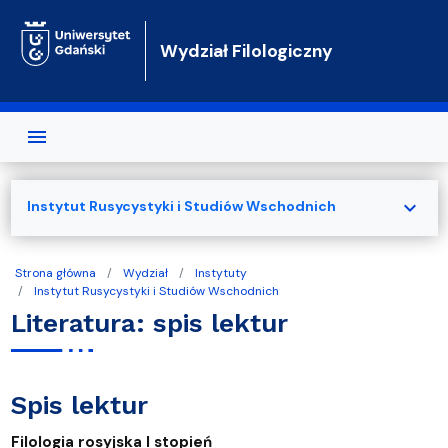
Przejdź do treści
Wydział Filologiczny
expand_more
Instytut Rusycystyki i Studiów Wschodnich
Strona główna
Wydział
Instytuty
Instytut Rusycystyki i Studiów Wschodnich
Literatura: spis lektur
Spis lektur
Filologia rosyjska I stopień