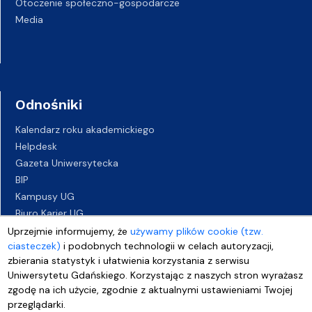
Otoczenie społeczno-gospodarcze
Media
Odnośniki
Kalendarz roku akademickiego
Helpdesk
Gazeta Uniwersytecka
BIP
Kampusy UG
Biuro Karier UG
Oferty pracy
Uprzejmie informujemy, że
używamy plików cookie (tzw.
ciasteczek)
i podobnych technologii w celach autoryzacji,
Deklaracja dostępności
zbierania statystyk i ułatwienia korzystania z serwisu
Uniwersytetu Gdańskiego. Korzystając z naszych stron wyrażasz
zgodę na ich użycie, zgodnie z aktualnymi ustawieniami Twojej
przeglądarki.