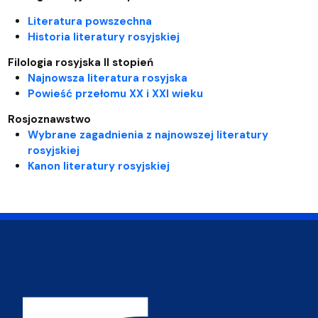
Literatura powszechna
Historia literatury rosyjskiej
Filologia rosyjska II stopień
Najnowsza literatura rosyjska
Powieść przełomu XX i XXI wieku
Rosjoznawstwo
Wybrane zagadnienia z najnowszej literatury
rosyjskiej
Kanon literatury rosyjskiej
Adres Wydziału