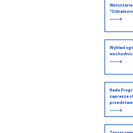
Wolontariat: Gdańskie Spotkania Literackie
"Odnalezio
Wykład ogólnouczelniany dla I roku studiów
wschodnich 
Rada Programowa Studiów Wschodnich
zaprasza s
przedstawi
Zapraszamy do lektury japońskojęzycznej