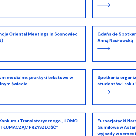
Gdańskie Spotkania Japonistyczne: spotkanie z
6)
Anną Nasiłowską
Spotkania organizacyjno-adaptacyjne dla
lnym świecie
studentów I roku
Euroazjatycki Narodowy Uniwersytet im. Lwa
? TŁUMACZĄC PRZYSZŁOŚĆ”
Gumilowa w Astan
wyjazdy w semes