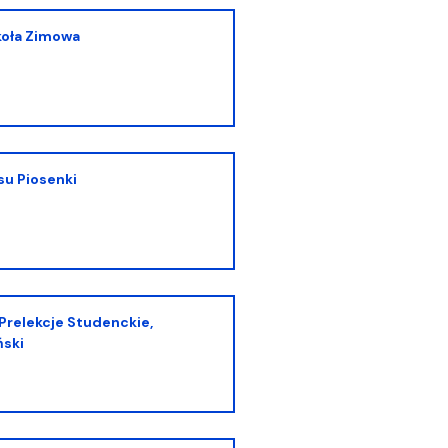
koła Zimowa
rsu Piosenki
ński