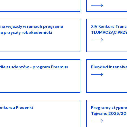
XIV Konkurs Translatoryczny "HOMO DIGITALIS?
a przyszły rok akademicki
TŁUMACZĄC PRZY
 dla studentów - program Erasmus
Blended Intensi
Konkursu Piosenki
Programy stypendialne Ministerstwa Edukacji
Tajwanu 2025/20