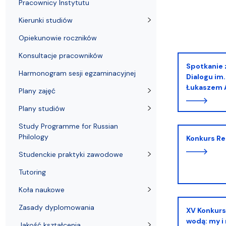
Kronika Wydziału
Nasza misja kształcenia
Tutoring
Czasopisma i publikacje
Instytucje nauki
Indywidualn
Pracownicy Instytutu
Kierunki studiów
Opiekunowie roczników
Konsultacje pracowników
Spotkanie z zastępcą dyrektora Centrum
Harmonogram sesji egzaminacyjnej
Dialogu im
Łukaszem
Plany zajęć
Plany studiów
Study Programme for Russian
Philology
Konkurs R
Studenckie praktyki zawodowe
Tutoring
Koła naukowe
Zasady dyplomowania
XV Konkurs translatoryczny. Między ogniem a
wodą: my i
Jakość kształcenia