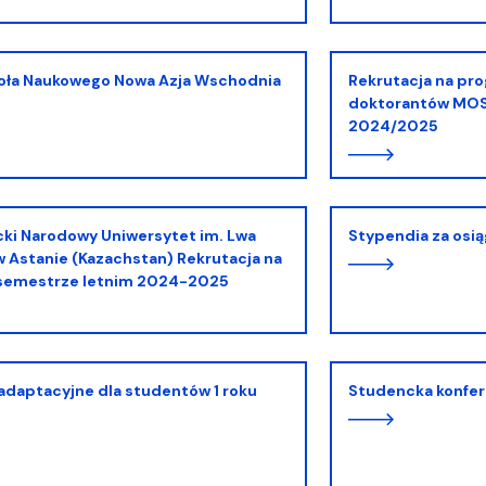
Koła Naukowego Nowa Azja Wschodnia
Rekrutacja na program mobilności studentów i
doktorantów MOST
2024/2025
Stypendia za osi
 Astanie (Kazachstan) Rekrutacja na
 semestrze letnim 2024-2025
 adaptacyjne dla studentów 1 roku
Studencka konfe