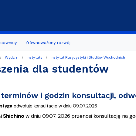
Przejdź do treści
acownicy
Zrównoważony rozwój
Wydział
Instytuty
Instytut Rusycystyki i Studiów Wschodnich
 z otoczeniem
bcokrajowców/ Polish for Foreigners
ь по отделениям Филологического
ia naukowe
Wzory wniosków
zenia dla studentów
ożyteczne
ządu Studentów
tuły naukowe
Terminy składania wnioskó
aminacyjny Wydziału Filologicznego
udia
Studenci niepełnosprawni
terminów i godzin konsultacji, odw
tudenta I roku
Biuro Karier
Pstyga
odwołuje konsultacje w dniu 09.07.2026
dania prac dyplomowych
 Shichino
w dniu 09.07. 2026
przenosi konsultację na go
niesienia studenta