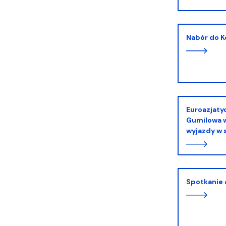
Nabór do 
Euroazjatycki Narodowy Uniwersytet im. Lwa
Gumilowa w
wyjazdy w
Spotkanie