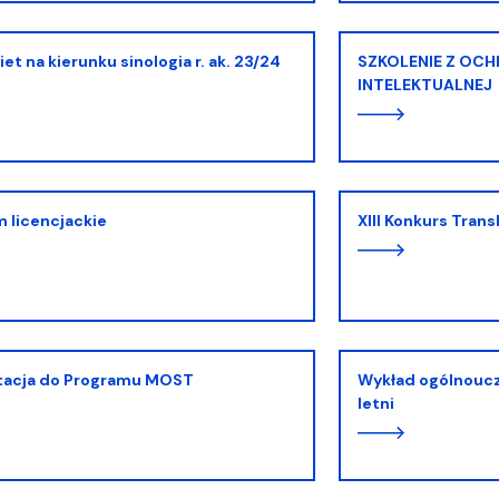
kiet na kierunku sinologia r. ak. 23/24
SZKOLENIE Z OCHRONY WŁASNOŚCI
INTELEKTUALNEJ
m licencjackie
XIII Konkurs Tran
utacja do Programu MOST
Wykład ogólnouczelniany 2023/24 - semestr
letni