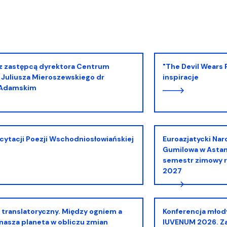
a organizacja studiów
"The Devil Wears Prada" 4 maja, styl, charakter,
. Juliusza Mieroszewskiego dr
inspiracje
 Adamskim
ecytacji Poezji Wschodniosłowiańskiej
Euroazjatycki Narodowy Uniwersytet im. Lwa
Gumilowa w Astan
semestr zimowy 
2027
Konferencja młodych slawistów SLAVICA
 nasza planeta w obliczu zmian
IUVENUM 2026. Za