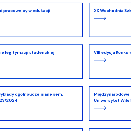
ni pracownicy w edukacji
XX Wschodnia Sz
nie legitymacji studenckiej
VIII edycja Konku
Międzynarodowe Prelekcje Studenckie,
23/2024
Uniwersytet Wile