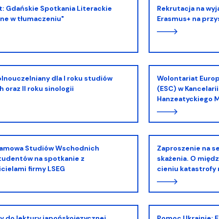
Rekrutacja na wyjazdy w ramach programu
ne w tłumaczeniu"
Erasmus+ na przy
Wolontariat Europejskiego Korpusu Solidarności
oraz II roku sinologii
(ESC) w Kancelari
Hanzeatyckiego 
Zaproszenie na seminarium: Podążając tropem
tudentów na spotkanie z
skażenia. O międ
cielami firmy LSEG
cieniu katastrofy
Pomoc Ukrainie: Europejskie Centrum