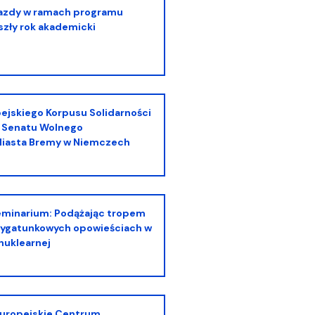
szły rok akademicki
i Senatu Wolnego
Miasta Bremy w Niemczech
zygatunkowych opowieściach w
 nuklearnej