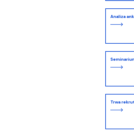
Analiza an
Seminariu
Trwa rekr