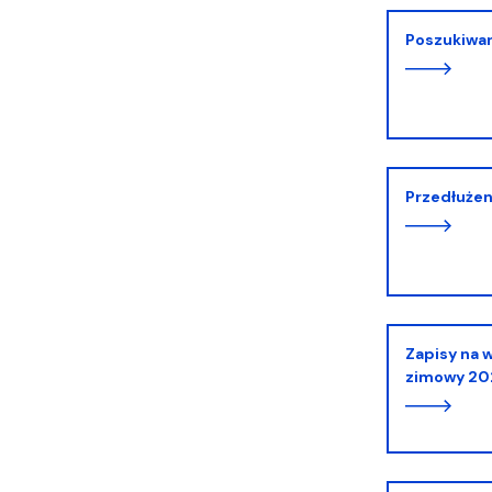
Poszukiwa
Przedłuże
Zapisy na wykłady ogólnouczelniane sem.
zimowy 20