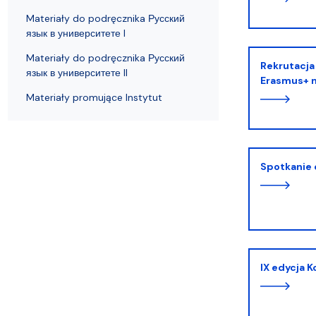
Materiały do podręcznika Русский
язык в университете I
Materiały do podręcznika Русский
Rekrutacja na wyjazdy w ramach programu
язык в университете II
Erasmus+ n
Materiały promujące Instytut
Spotkanie
IX edycja 