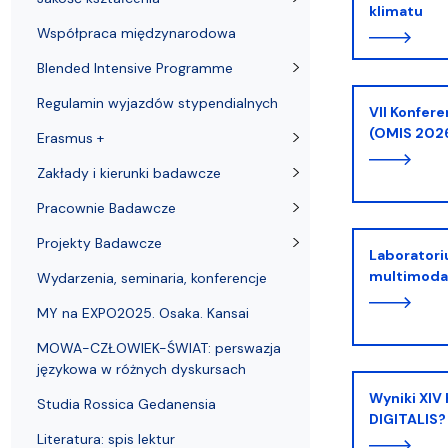
klimatu
Współpraca międzynarodowa
Blended Intensive Programme
Regulamin wyjazdów stypendialnych
VII Konferencja Oriental Meetings in Sosnowiec
(OMIS 202
Erasmus +
Zakłady i kierunki badawcze
Pracownie Badawcze
Projekty Badawcze
Laboratorium medialne: praktyki tekstowe w
multimoda
Wydarzenia, seminaria, konferencje
MY na EXPO2025. Osaka. Kansai
MOWA-CZŁOWIEK-ŚWIAT: perswazja
językowa w różnych dyskursach
Wyniki XIV Konkursu Translatorycznego „HOMO
Studia Rossica Gedanensia
DIGITALIS
Literatura: spis lektur