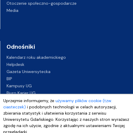
Otoczenie społeczno-gospodarcze
Media
Odnośniki
Kalendarz roku akademickiego
Helpdesk
Gazeta Uniwersytecka
BIP
Kampusy UG
Biuro Karier UG
Oferty pracy
Uprzejmie informujemy, że
używamy plików cookie (tzw.
ciasteczek)
i podobnych technologii w celach autoryzacji,
Deklaracja dostępności
zbierania statystyk i ułatwienia korzystania z serwisu
Uniwersytetu Gdańskiego. Korzystając z naszych stron wyrażasz
zgodę na ich użycie, zgodnie z aktualnymi ustawieniami Twojej
przeglądarki.