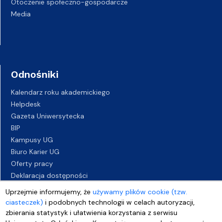
Otoczenie społeczno-gospodarcze
Media
Odnośniki
Kalendarz roku akademickiego
Helpdesk
Gazeta Uniwersytecka
BIP
Kampusy UG
Biuro Karier UG
Oferty pracy
Deklaracja dostępności
Uprzejmie informujemy, że
używamy plików cookie (tzw.
ciasteczek)
i podobnych technologii w celach autoryzacji,
zbierania statystyk i ułatwienia korzystania z serwisu