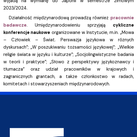
wyjadą na wymianę do Japonii w semestrze zimowym
2023/2024.
Działalność międzynarodową prowadzą również
pracownie
badawcze
. Umiędzynarodowieniu sprzyjają
cykliczne
konferencje naukowe
organizowane w Instytucie, m.in. „Mowa
– Człowiek – Świat. Perswazja językowa w różnych
dyskursach”; „W poszukiwaniu tożsamości językowej”; „Wielkie
religie świata w języku i kulturze”; „Socjolingwistyczne badania
w teorii i praktyce”; „Słowo z perspektywy językoznawcy i
tłumacza” oraz udział pracowników w krajowych i
zagranicznych grantach, a także członkostwo w radach,
komitetach i stowarzyszeniach międzynarodowych.
Adres Wydziału