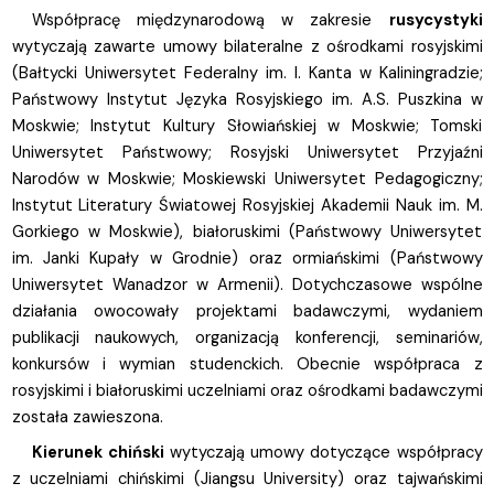
Współpracę międzynarodową w zakresie
rusycystyki
wytyczają zawarte umowy bilateralne z ośrodkami rosyjskimi
(Bałtycki Uniwersytet Federalny im. I. Kanta w Kaliningradzie;
Państwowy Instytut Języka Rosyjskiego im. A.S. Puszkina w
Moskwie; Instytut Kultury Słowiańskiej w Moskwie; Tomski
Uniwersytet Państwowy; Rosyjski Uniwersytet Przyjaźni
Narodów w Moskwie; Moskiewski Uniwersytet Pedagogiczny;
Instytut Literatury Światowej Rosyjskiej Akademii Nauk im. M.
Gorkiego w Moskwie), białoruskimi (Państwowy Uniwersytet
im. Janki Kupały w Grodnie) oraz ormiańskimi (Państwowy
Uniwersytet Wanadzor w Armenii). Dotychczasowe wspólne
działania owocowały projektami badawczymi, wydaniem
publikacji naukowych, organizacją konferencji, seminariów,
konkursów i wymian studenckich. Obecnie współpraca z
rosyjskimi i białoruskimi uczelniami oraz ośrodkami badawczymi
została zawieszona.
Kierunek chiński
wytyczają umowy dotyczące współpracy
z uczelniami chińskimi (Jiangsu University) oraz tajwańskimi