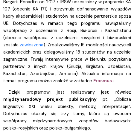
Bułgarii. Ponadto od 2017 r. IRSW uczestniczy w programie KA
107 (obecnie KA 171) i otrzymuje dofinansowanie wyjazdów
kadry akademickiej i studentów na uczelnie partnerskie spoza
UE. Dotychczas w ramach tego programu nawiązaliśmy
współpracę z uczelniami z Rosji, Białorusi i Kazachstanu
(obecnie współpraca z uczelniami rosyjskimi i białoruskimi
została
zawieszona
). Zrealizowaliśmy 15 mobilności nauczycieli
akademickich oraz delegowaliśmy 15 studentów na uczelnie
zagraniczne. Trwają intensywne prace w kierunku pozyskania
partnerów z innych krajów (Gruzja, Kirgistan, Uzbekistan,
Kazachstan, Azerbejdżan, Armenia). Aktualne informacje na
temat programu można znaleźć w zakładce
Erasmus+
.
Dzięki programowi jest realizowany jest również
międzynarodowy projekt publikacyjny
pt. „Oblicza
lingwistyki XXI wieku: obiekty, metody, interpretacje”.
Dotychczas ukazały się trzy tomy, które są owocem
współpracy międzynarodowych zespołów badawczych:
polsko-rosyjskich oraz polsko-bułgarskiego.