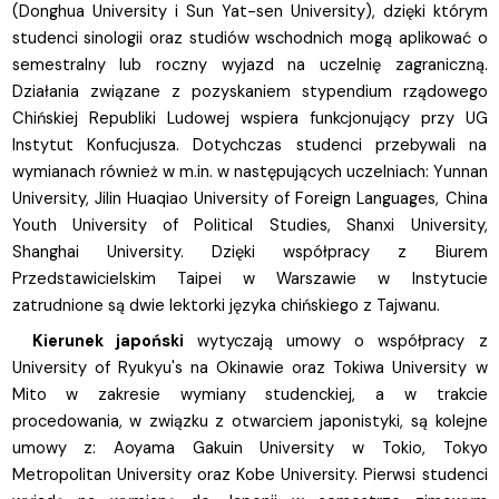
(Donghua University i Sun Yat-sen University), dzięki którym
studenci sinologii oraz studiów wschodnich mogą aplikować o
semestralny lub roczny wyjazd na uczelnię zagraniczną.
Działania związane z pozyskaniem stypendium rządowego
Chińskiej Republiki Ludowej wspiera funkcjonujący przy UG
Instytut Konfucjusza. Dotychczas studenci przebywali na
wymianach również w m.in. w następujących uczelniach: Yunnan
University, Jilin Huaqiao University of Foreign Languages, China
Youth University of Political Studies, Shanxi University,
Shanghai University. Dzięki współpracy z Biurem
Przedstawicielskim Taipei w Warszawie w Instytucie
zatrudnione są dwie lektorki języka chińskiego z Tajwanu.
Kierunek japoński
wytyczają umowy o współpracy z
University of Ryukyu's na Okinawie oraz Tokiwa University w
Mito w zakresie wymiany studenckiej, a w trakcie
procedowania, w związku z otwarciem japonistyki, są kolejne
umowy z: Aoyama Gakuin University w Tokio, Tokyo
Metropolitan University oraz Kobe University. Pierwsi studenci