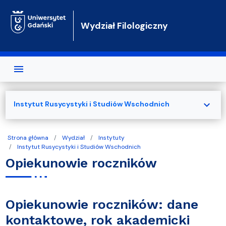
Przejdź do treści
Wydział Filologiczny
expand_more
Instytut Rusycystyki i Studiów Wschodnich
Strona główna
Wydział
Instytuty
Instytut Rusycystyki i Studiów Wschodnich
Opiekunowie roczników
Opiekunowie roczników: dane
kontaktowe, rok akademicki