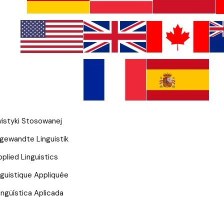
a organizacja studiów
wistyki Stosowanej
ngewandte Linguistik
pplied Linguistics
nguistique Appliquée
ingüística Aplicada