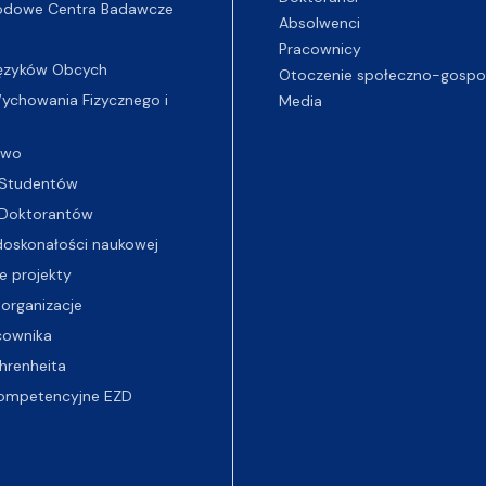
odowe Centra Badawcze
Absolwenci
Pracownicy
ęzyków Obcych
Otoczenie społeczno-gospo
chowania Fizycznego i
Media
two
Studentów
Doktorantów
oskonałości naukowej
e projekty
 organizacje
cownika
hrenheita
ompetencyjne EZD