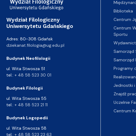
Międzynar
Biblioteka
Wydział Filologiczny
Centrum J
Uniwersytetu Gdańskiego
Centrum Wy
Sportu
Adres: 80-308 Gdańsk
Wydawnic
dziekanat.filologia@ug.edu.pl
Samorząd 
Budynek Neofilologii
Samorząd 
Programy d
ul. Wita Stwosza 51
tel.:
+ 48 58 523 30 01
Realizowan
Jednostki i
Budynek Filologii
Znajdź pra
ul. Wita Stwosza 55
Uczelnie Fa
tel.:
+ 48 58 523 21 11
Centrum K
Budynek Logopedii
ul. Wita Stwosza 58
tel.:
+ 48 58 523 23 63