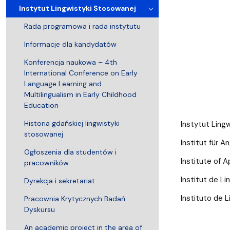
Kronika Wydziału
Nasza misja kształcenia
Tutoring
Czasopisma i publikacje
Instytucje nauki
Indywidualn
Instytut Lingwistyki Stosowanej
Rada programowa i rada instytutu
Informacje dla kandydatów
Konferencja naukowa – 4th
International Conference on Early
Language Learning and
Multilingualism in Early Childhood
Education
Historia gdańskiej lingwistyki
Instytut Ling
stosowanej
Institut für A
Ogłoszenia dla studentów i
Institute of A
pracowników
Institut de Li
Dyrekcja i sekretariat
Instituto de L
Pracownia Krytycznych Badań
Dyskursu
An academic project in the area of