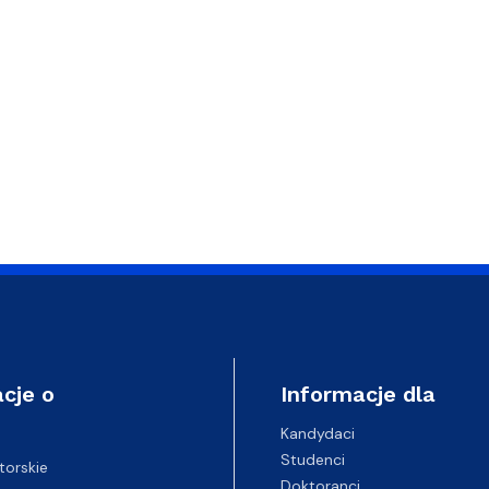
cje o
Informacje dla
Kandydaci
Studenci
torskie
Doktoranci