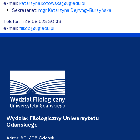
e-mail:
katarzyna.kotowska@u
g.edu.pl
Sekretariat:
mgr Katarzyna Dejryng-Burzyńska
Telefon: +48 58 523 30 39
e-mail:
filkdb@ug.edu.pl
Adres Wydziału
Wydział Filologiczny Uniwersytetu
Gdańskiego
Adres: 80-308 Gdańsk