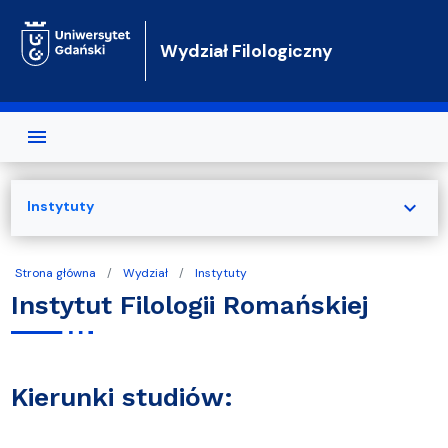
Przejdź do treści
Wydział Filologiczny
expand_more
Instytuty
Strona główna
Wydział
Instytuty
Instytut Filologii Romańskiej
Kierunki studiów: