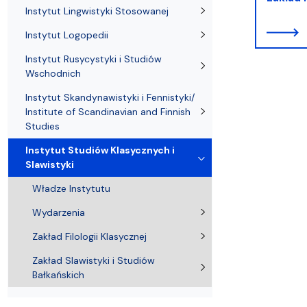
Kronika Wydziału
Nasza misja kształcenia
Tutoring
Czasopisma i publikacje
Instytucje nauki
Indywidualn
Instytut Lingwistyki Stosowanej
Instytut Logopedii
Instytut Rusycystyki i Studiów
Wschodnich
Instytut Skandynawistyki i Fennistyki/
Institute of Scandinavian and Finnish
Studies
Instytut Studiów Klasycznych i
Slawistyki
Władze Instytutu
Wydarzenia
Zakład Filologii Klasycznej
Zakład Slawistyki i Studiów
Bałkańskich