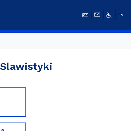
 Slawistyki
w
ów