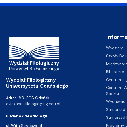
Adres Wydziału
Informa
Wydziały
Szkoły Dok
Międzynar
Biblioteka
Wydział Filologiczny
Centrum J
Uniwersytetu Gdańskiego
Centrum Wy
Sportu
Adres: 80-308 Gdańsk
Wydawnic
dziekanat.filologia@ug.edu.pl
Samorząd 
Budynek Neofilologii
Samorząd 
Programy d
ul. Wita Stwosza 51