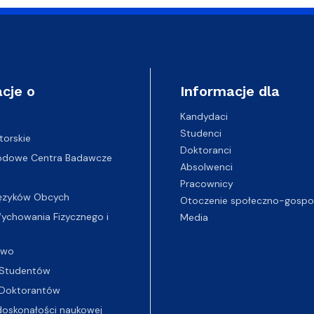
cje o
Informacje dla
Kandydaci
Studenci
torskie
Doktoranci
odowe Centra Badawcze
Absolwenci
Pracownicy
ęzyków Obcych
Otoczenie społeczno-gospo
chowania Fizycznego i
Media
two
Studentów
Doktorantów
oskonałości naukowej