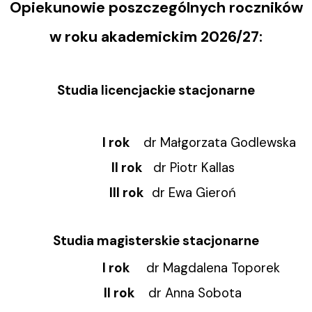
Opiekunowie poszczególnych roczników
w roku akademickim 2026/27:
Studia licencjackie stacjonarne
I rok
dr Małgorzata Godlewska
II rok
dr Piotr Kallas
III rok
dr Ewa Gieroń
Studia magisterskie stacjonarne
I rok
dr Magdalena Toporek
II rok
dr Anna Sobota