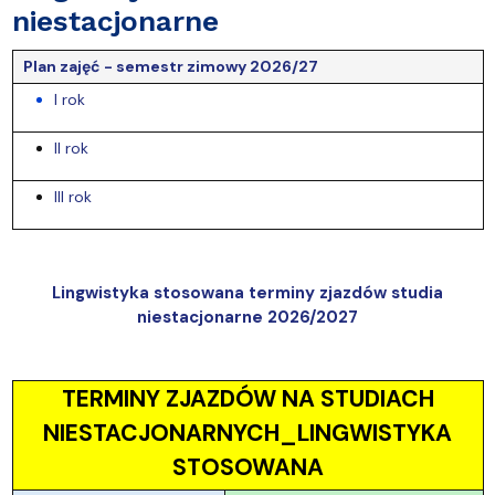
niestacjonarne
Plan zajęć - semestr zimowy 2026/27
I rok
II rok
III rok
Lingwistyka stosowana terminy zjazdów studia
niestacjonarne 2026/2027
TERMINY ZJAZDÓW NA STUDIACH
NIESTACJONARNYCH_LINGWISTYKA
STOSOWANA