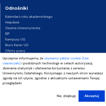
Odnośniki
Kalendarz roku akademickiego
Helpdesk
Gazeta Uniwersytecka
BIP
Kampusy UG
Biuro Karier UG
Oferty pracy
Deklaracja dostępności
Uprzejmie informujemy, że
używamy plików cookie (tzw.
ciasteczek)
i podobnych technologii w celach autoryzacji,
zbierania statystyk i ułatwienia korzystania z serwisu
Uniwersytetu Gdańskiego. Korzystając z naszych stron wyrażasz
zgodę na ich użycie, zgodnie z aktualnymi ustawieniami Twojej
przeglądarki.
Nie, dziękuję
Akceptuj