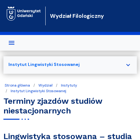
Przejdź do treści
Wydział Filologiczny
expand_more
Instytut Lingwistyki Stosowanej
Strona główna
Wydział
Instytuty
Instytut Lingwistyki Stosowanej
Terminy zjazdów studiów
niestacjonarnych
Lingwistyka stosowana – studia