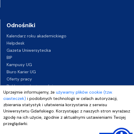
Odnośniki
Kalendarz roku akademickiego
Helpdesk
Gazeta Uniwersytecka
BIP
Kampusy UG
Biuro Karier UG
Oferty pracy
Deklaracja dostępności
Uprzejmie informujemy, że
używamy plików cookie (tzw.
ciasteczek)
i podobnych technologii w celach autoryzacji,
zbierania statystyk i ułatwienia korzystania z serwisu
Uniwersytetu Gdańskiego. Korzystając z naszych stron wyrażasz
zgodę na ich użycie, zgodnie z aktualnymi ustawieniami Twojej
przeglądarki.