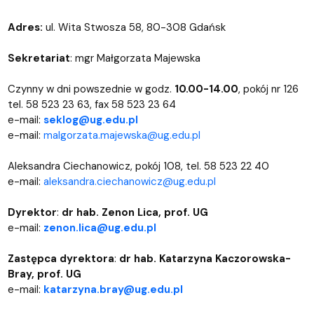
Adres:
ul. Wita Stwosza 58,
80-308 Gdańsk
Sekretariat
: mgr Małgorzata Majewska
Czynny w dni powszednie w godz.
10.00-
14.00
, pokój nr 126
tel. 58 523 23 63, fax 58 523 23 64
e-mail:
seklog@ug.edu.pl
e-mail:
malgorzata.majewska@ug.edu.pl
Aleksandra Ciechanowicz, pokój 108, tel. 58 523 22 40
e-mail:
aleksandra.ciechanowicz@ug.edu.pl
Dyrektor
:
dr hab. Zenon Lica, prof. UG
e-mail:
zenon.lica@ug.edu.pl
Zastępca dyrektora
:
dr hab. Katarzyna Kaczorowska-
Bray, prof. UG
e-mail:
katarzyna.bray@ug.edu.pl