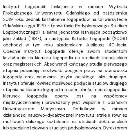
Instytut Logopedii funkcjonuje w ramach Wydziału
Filologicznego Uniwersytetu Gdańskiego od października
2019 roku. Jednak kształcenie logopedów na Uniwersytecie
Gdańskim sięga 1979 r. (powstanie Podyplomowego Studium
Logopedycznego), a sama jednostka istniejąca początkowo
jako Zakład (1987), a następnie Katedra Logopedii (2009)
obchodzi w tym roku akademickim Jubileusz 40-lecia.
Obecnie Instytut Logopedii oferuje swoim studentom
kształcenie na kierunku logopedia na studiach licencjackich
oraz magisterskich. Absolwenci kończący studia pierwszego
stopnia posiadają możliwość podjęcia pracy na stanowisku
logopedy oraz nauczania języka polskiego jako drugiego.
Instytut oferuje również możliwość podjęcia studiów drugiego
stopnia na kierunku logopedia o specjalności neurologopedia.
Kierunek logopedia oparty jest na współpracy
międzyuczelnianej i prowadzony jest wspólnie z Gdańskim
Uniwersytetem Medycznym. Dodatkowo w ramach
działalności naukowo-dydaktycznej Instytutu istnieje również
możliwość dalszego kształcenia na studiach doktoranckich
lub specjalnościowych studiach podyplomowych. Dyrektorem