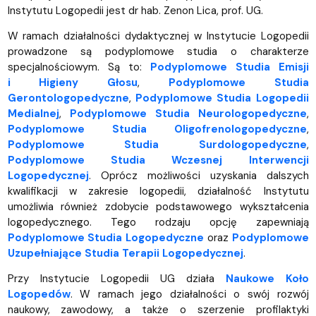
Instytutu Logopedii jest dr hab. Zenon Lica, prof. UG.
W ramach działalności dydaktycznej w Instytucie Logopedii
prowadzone są podyplomowe studia o charakterze
specjalnościowym. Są to:
Podyplomowe Studia Emisji
i Higieny Głosu
,
Podyplomowe Studia
Gerontologopedyczne
,
Podyplomowe Studia Logopedii
Medialnej
,
Podyplomowe Studia Neurologopedyczne
,
Podyplomowe Studia Oligofrenologopedyczne
,
Podyplomowe Studia Surdologopedyczne
,
Podyplomowe Studia Wczesnej Interwencji
Logopedycznej
. Oprócz możliwości uzyskania dalszych
kwalifikacji w zakresie logopedii, działalność Instytutu
umożliwia również zdobycie podstawowego wykształcenia
logopedycznego. Tego rodzaju opcję zapewniają
Podyplomowe Studia Logopedyczne
oraz
Podyplomowe
Uzupełniające Studia Terapii Logopedycznej
.
Przy Instytucie Logopedii UG działa
Naukowe Koło
Logopedów
. W ramach jego działalności o swój rozwój
naukowy, zawodowy, a także o szerzenie profilaktyki