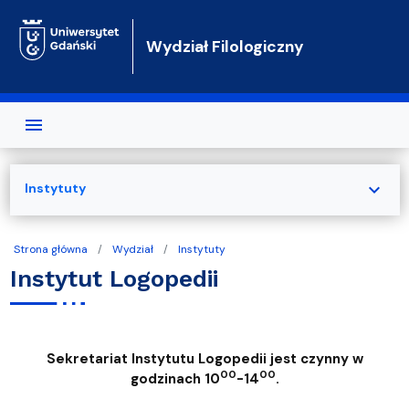
Przejdź do treści
Wydział Filologiczny
expand_more
Instytuty
Strona główna
Wydział
Instytuty
Instytut Logopedii
Sekretariat Instytutu Logopedii jest czynny w
00
00
godzinach 10
-14
.