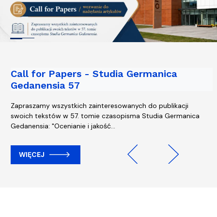
Call for Papers - Studia Germanica
Nowe podcasty naszych Studentów już
Gedanensia 57
dostępne!
Zapraszamy wszystkich zainteresowanych do publikacji
Zachęcamy do posłuchania!
swoich tekstów w 57. tomie czasopisma Studia Germanica
Gedanensia: "Ocenianie i jakość…
WIĘCEJ
WIĘCEJ
Previous
Next