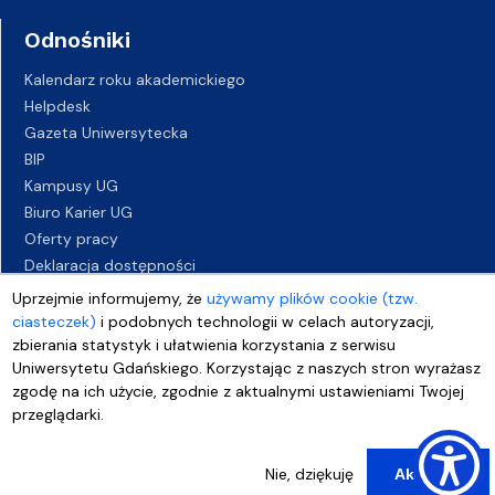
Odnośniki
Kalendarz roku akademickiego
Helpdesk
Gazeta Uniwersytecka
BIP
Kampusy UG
Biuro Karier UG
Oferty pracy
Deklaracja dostępności
Uprzejmie informujemy, że
używamy plików cookie (tzw.
ciasteczek)
i podobnych technologii w celach autoryzacji,
zbierania statystyk i ułatwienia korzystania z serwisu
Uniwersytetu Gdańskiego. Korzystając z naszych stron wyrażasz
zgodę na ich użycie, zgodnie z aktualnymi ustawieniami Twojej
przeglądarki.
Nie, dziękuję
Akceptuj