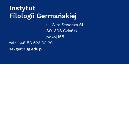
Instytut
Filologii Germańskiej
ul. Wita Stwosza 51
80-308 Gdańsk
pokój 155
tel.: + 48 58 523 30 29
sekger@ug.edu.pl