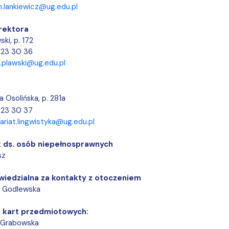
a organizacja studiów
n.lankiewicz@ug.edu.pl
rektora
ski, p. 172
523 30 36
.plawski@ug.edu.pl
, p. 281a
a Osolińska
523 30 37
ariat.lingwistyka@ug.edu.pl
 ds. osób niepełnosprawnych
sz
iedzialna za kontakty z otoczeniem
a Godlewska
 kart przedmiotowych:
 Grabowska