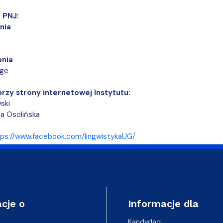
 PNJ:
nia
pnia
dge
rzy strony internetowej Instytutu:
ski
a Osolińska
tps://www.facebook.com/lingwistykaUG/
cje o
Informacje dla
Kandydaci