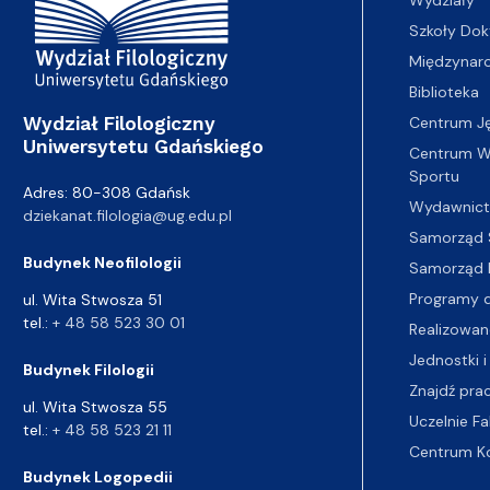
Wydziały
Szkoły Dok
Międzynar
Biblioteka
Wydział Filologiczny
Centrum J
Uniwersytetu Gdańskiego
Centrum Wy
Sportu
Adres: 80-308 Gdańsk
Wydawnic
dziekanat.filologia@ug.edu.pl
Samorząd 
Budynek Neofilologii
Samorząd 
Programy d
ul. Wita Stwosza 51
tel.:
+ 48 58 523 30 01
Realizowan
Jednostki i
Budynek Filologii
Znajdź pra
ul. Wita Stwosza 55
Uczelnie Fa
tel.:
+ 48 58 523 21 11
Centrum K
Budynek Logopedii