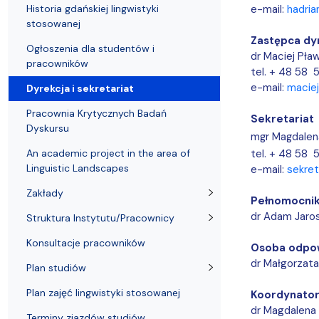
Kronika Wydziału
Nasza misja kształcenia
Tutoring
Czasopisma i publikacje
Instytucje nauki
Indywidualn
Historia gdańskiej lingwistyki
e-mail:
hadria
stosowanej
Zastępca dy
Ogłoszenia dla studentów i
dr Maciej Pław
pracowników
tel. + 48 58 
e-mail:
maciej
Dyrekcja i sekretariat
Pracownia Krytycznych Badań
Sekretariat
Dyskursu
mgr Magdalen
An academic project in the area of
tel. + 48 58 
Linguistic Landscapes
e-mail:
sekret
Zakłady
Pełnomocnik
dr Adam Jaro
Struktura Instytutu/Pracownicy
Konsultacje pracowników
Osoba odpow
dr Małgorzat
Plan studiów
Plan zajęć lingwistyki stosowanej
Koordynator
dr Magdalena
Terminy zjazdów studiów