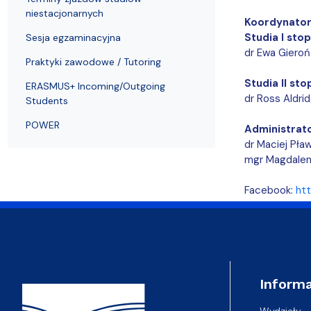
niestacjonarnych
Koordynator
Studia I stop
Sesja egzaminacyjna
dr Ewa Gieroń
Praktyki zawodowe / Tutoring
Studia II sto
ERASMUS+ Incoming/Outgoing
dr Ross Aldri
Students
POWER
Administrato
dr Maciej Pław
mgr Magdalen
Facebook:
ht
Adres Wydziału
Informa