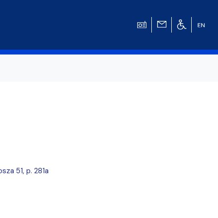
w
za 51, p. 281a