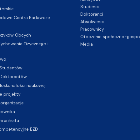
Studenci
torskie
Doktoranci
odowe Centra Badawcze
Absolwenci
Pracownicy
ęzyków Obcych
Otoczenie społeczno-gospo
chowania Fizycznego i
Media
two
Studentów
Doktorantów
oskonałości naukowej
e projekty
 organizacje
cownika
hrenheita
ompetencyjne EZD