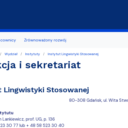
Przejdź do treści
acownicy
Zrównoważony rozwój
Wydział
Instytuty
Instytut Lingwistyki Stosowanej
 z otoczeniem
bcokrajowców/ Polish for Foreigners
ь по отделениям Филологического
ia naukowe
Wzory wniosków
cja i sekretariat
ożyteczne
ządu Studentów
tuły naukowe
Terminy składania wnioskó
aminacyjny Wydziału Filologicznego
udia
Studenci niepełnosprawni
t Lingwistyki Stosowanej
tudenta I roku
Biuro Karier
80-308 Gdańsk, ul. Wita Stwos
dania prac dyplomowych
tytutu
niesienia studenta
n Lankiewicz, prof. UG, p. 136
523 30 77 lub + 48 58 523 30 40