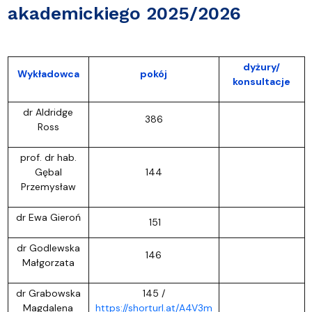
akademickiego 2025/2026
dyżury/
Wykładowca
pokój
konsultacje
dr Aldridge
386
Ross
prof. dr hab.
Gębal
144
Przemysław
dr Ewa Gieroń
151
dr Godlewska
146
Małgorzata
dr Grabowska
145 /
Magdalena
https://shorturl.at/A4V3m