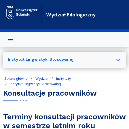
Przejdź do treści
Wydział Filologiczny
expand_more
Instytut Lingwistyki Stosowanej
Strona główna
Wydział
Instytuty
Instytut Lingwistyki Stosowanej
Konsultacje pracowników
Terminy konsultacji pracowników
w semestrze letnim roku