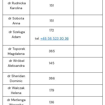
dr Rudnicka
151
Karolina
dr Sobota
151
Anna
172
dr Szeluga
Adam
tel.
+48 58 523
30 3
6
dr Toporek
385
Magdalena
dr Wróbel
145
Aleksandra
dr Sheridan
386
Dominic
dr Walczak
179
Helena
dr Metlenga
136
Weronika