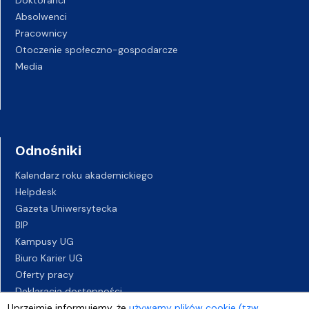
Absolwenci
Pracownicy
Otoczenie społeczno-gospodarcze
Media
Odnośniki
Kalendarz roku akademickiego
Helpdesk
Gazeta Uniwersytecka
BIP
Kampusy UG
Biuro Karier UG
Oferty pracy
Deklaracja dostępności
Uprzejmie informujemy, że
używamy plików cookie (tzw.