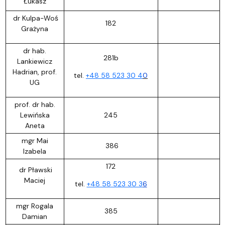
Łukasz
dr Kulpa-Woś
182
Grażyna
dr hab.
281b
Lankiewicz
Hadrian, prof.
tel.
+48 58 523 30 4
0
UG
prof. dr hab.
Lewińska
245
Aneta
mgr Mai
386
Izabela
172
dr Pławski
Maciej
tel.
+48 58 523 30 3
6
mgr Rogala
385
Damian