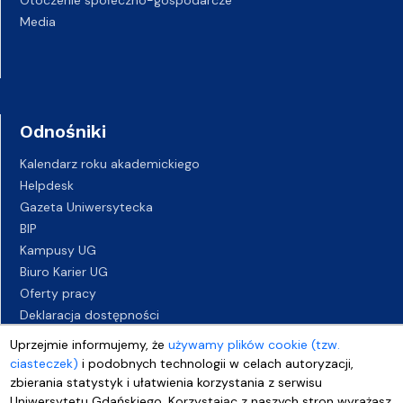
Media
Odnośniki
Kalendarz roku akademickiego
Helpdesk
Gazeta Uniwersytecka
BIP
Kampusy UG
Biuro Karier UG
Oferty pracy
Deklaracja dostępności
Uprzejmie informujemy, że
używamy plików cookie (tzw.
ciasteczek)
i podobnych technologii w celach autoryzacji,
zbierania statystyk i ułatwienia korzystania z serwisu
Uniwersytetu Gdańskiego. Korzystając z naszych stron wyrażasz