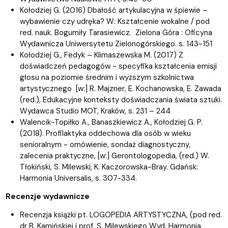
Kołodziej G. (2016) Dbałość artykulacyjna w śpiewie –
wybawienie czy udręka? W: Kształcenie wokalne / pod
red. nauk. Bogumiły Tarasiewicz. Zielona Góra : Oficyna
Wydawnicza Uniwersytetu Zielonogórskiego. s. 143-151
Kołodziej G., Fedyk – Klimaszewska M. (2017) Z
doświadczeń pedagogów - specyfika kształcenia emisji
głosu na poziomie średnim i wyższym szkolnictwa
artystycznego [w:] R. Majzner, E. Kochanowska, E. Zawada
(red.), Edukacyjne konteksty doświadczania świata sztuki.
Wydawca Studio MOT, Kraków, s. 231 – 244
Walencik-Topiłko A., Banaszkiewicz A., Kołodziej G. P.
(2018). Profilaktyka oddechowa dla osób w wieku
senioralnym - omówienie, sondaż diagnostyczny,
zalecenia praktyczne, [w:] Gerontologopedia, (red.) W.
Tłokiński, S. Milewski, K. Kaczorowska-Bray. Gdańsk:
Harmonia Universalis, s. 307-334.
Recenzje wydawnicze
Recenzja książki pt. LOGOPEDIA ARTYSTYCZNA, (pod red.
dr B. Kamińskiej i prof. S. Milewskiego Wyd. Harmonia,