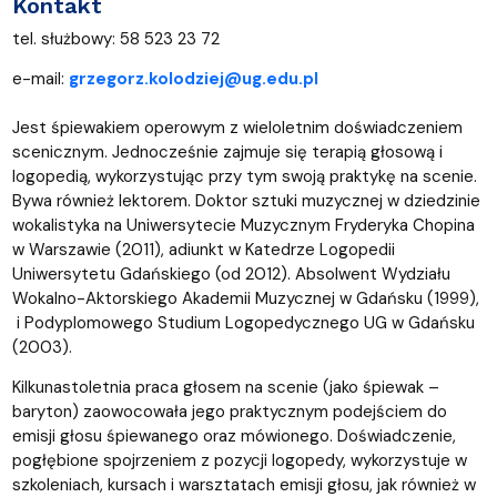
Kontakt
tel. służbowy: 58 523 23 72
e-mail:
grzegorz.kolodziej@ug.edu.pl
Jest śpiewakiem operowym z wieloletnim doświadczeniem
scenicznym. Jednocześnie zajmuje się terapią głosową i
logopedią, wykorzystując przy tym swoją praktykę na scenie.
Bywa również lektorem. Doktor sztuki muzycznej w dziedzinie
wokalistyka na Uniwersytecie Muzycznym Fryderyka Chopina
w Warszawie (2011), adiunkt w Katedrze Logopedii
Uniwersytetu Gdańskiego (od 2012). Absolwent Wydziału
Wokalno-Aktorskiego Akademii Muzycznej w Gdańsku (1999),
i Podyplomowego Studium Logopedycznego UG w Gdańsku
(2003).
Kilkunastoletnia praca głosem na scenie (jako śpiewak –
baryton) zaowocowała jego praktycznym podejściem do
emisji głosu śpiewanego oraz mówionego. Doświadczenie,
pogłębione spojrzeniem z pozycji logopedy, wykorzystuje w
szkoleniach, kursach i warsztatach emisji głosu, jak również w