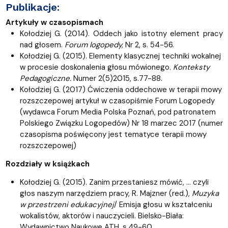
Publikacje:
Artykuły w czasopismach
Kołodziej G. (2014). Oddech jako istotny element pracy
nad głosem.
Forum logopedy,
Nr 2, s. 54-56.
Kołodziej G. (2015). Elementy klasycznej techniki wokalnej
w procesie doskonalenia głosu mówionego.
Konteksty
Pedagogiczne.
Numer 2(5)2015, s.77-88.
Kołodziej G. (2017) Ćwiczenia oddechowe w terapii mowy
rozszczepowej artykuł w czasopiśmie Forum Logopedy
(wydawca Forum Media Polska Poznań, pod patronatem
Polskiego Związku Logopedów) Nr 18 marzec 2017 (numer
czasopisma poświęcony jest tematyce terapii mowy
rozszczepowej)
Rozdziały w książkach
Kołodziej G. (2015). Zanim przestaniesz mówić, … czyli
głos naszym narzędziem pracy, R. Majzner (red.),
Muzyka
w przestrzeni edukacyjnej
/ Emisja głosu w kształceniu
wokalistów, aktorów i nauczycieli. Bielsko-Biała:
Wydawnictwo Naukowe ATH, s.49-60