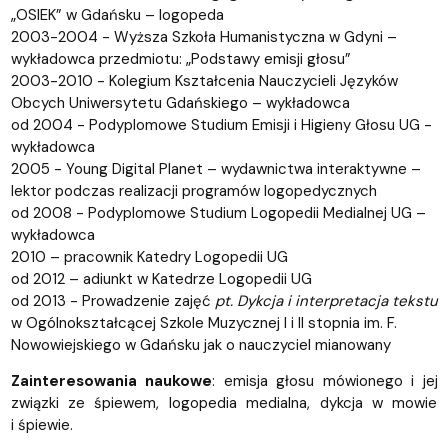
„OSIEK” w Gdańsku – logopeda
2003-2004 - Wyższa Szkoła Humanistyczna w Gdyni –
wykładowca przedmiotu: „Podstawy emisji głosu”
2003-2010 - Kolegium Kształcenia Nauczycieli Języków
Obcych Uniwersytetu Gdańskiego – wykładowca
od 2004 - Podyplomowe Studium Emisji i Higieny Głosu UG -
wykładowca
2005 - Young Digital Planet – wydawnictwa interaktywne –
lektor podczas realizacji programów logopedycznych
od 2008 - Podyplomowe Studium Logopedii Medialnej UG –
wykładowca
2010 – pracownik Katedry Logopedii UG
od 2012 – adiunkt w Katedrze Logopedii UG
od 2013 - Prowadzenie zajęć
pt. Dykcja i interpretacja tekstu
w Ogólnokształcącej Szkole Muzycznej I i II stopnia im. F.
Nowowiejskiego w Gdańsku jak o nauczyciel mianowany
Zainteresowania naukowe
: emisja głosu mówionego i jej
związki ze śpiewem, logopedia medialna, dykcja w mowie
i śpiewie.