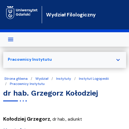
Przejdź do treści
Wydział Filologiczny
expand_more
Pracownicy Instytutu
Strona główna
Wydział
Instytuty
Instytut Logopedii
Pracownicy Instytutu
dr hab. Grzegorz Kołodziej
Kołodziej Grzegorz
,
dr hab., adiunkt