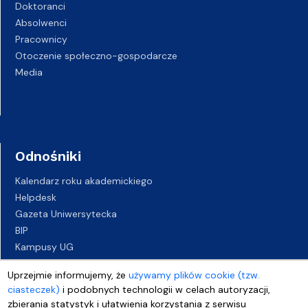
Doktoranci
Absolwenci
Pracownicy
Otoczenie społeczno-gospodarcze
Media
Odnośniki
Kalendarz roku akademickiego
Helpdesk
Gazeta Uniwersytecka
BIP
Kampusy UG
Biuro Karier UG
Uprzejmie informujemy, że
używamy plików cookie (tzw.
Oferty pracy
ciasteczek)
i podobnych technologii w celach autoryzacji,
Deklaracja dostępności
zbierania statystyk i ułatwienia korzystania z serwisu