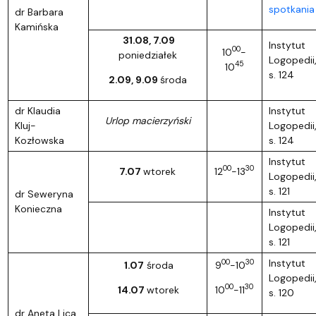
spotkania
dr Barbara
Kamińska
31.08, 7.09
Instytut
00
10
-
poniedziałek
Logopedii
45
10
s. 124
2.09, 9.09
środa
dr Klaudia
Instytut
Urlop macierzyński
Kluj-
Logopedii
Kozłowska
s. 124
Instytut
00
30
7.07
wtorek
12
-13
Logopedii
s. 121
dr Seweryna
Konieczna
Instytut
Logopedii
s. 121
Instytut
00
30
1.07
środa
9
-10
Logopedii
00
30
14.07
wtorek
10
-11
s. 120
dr Aneta Lica