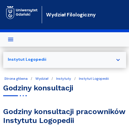
Przejdź do treści
Wydział Filologiczny
expand_more
Instytut Logopedii
Strona główna
Wydział
Instytuty
Instytut Logopedii
Godziny konsultacji
Godziny konsultacji pracowników
Instytutu Logopedii