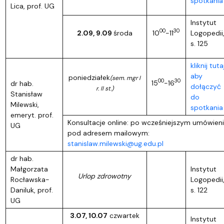
spotkania
Lica, prof. UG
Instytut
00
30
2.09, 9.09
środa
10
-11
Logopedii
s. 125
kliknij tutaj
aby
poniedziałek
(sem. mgr I
00
30
15
-16
dr hab.
dołączyć
r. II st.)
Stanisław
do
Milewski,
spotkania
emeryt. prof.
Konsultacje online: po wcześniejszym umówien
UG
pod adresem mailowym:
stanislaw.milewski@ug.edu.pl
dr hab.
Małgorzata
Instytut
Urlop zdrowotny
Rocławska-
Logopedii
Daniluk, prof.
s. 122
UG
3.07, 10.07
czwartek
Instytut