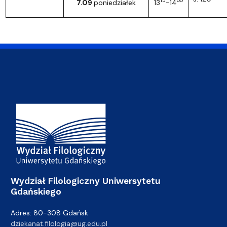
15
00
7.09
poniedziałek
13
-14
Adres Wydziału
Wydział Filologiczny Uniwersytetu
Gdańskiego
Adres: 80-308 Gdańsk
dziekanat.filologia@ug.edu.pl