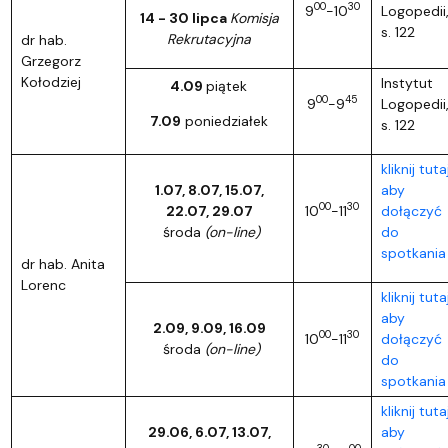
00
30
9
-10
Logopedii
14 - 30 lipca
Komisja
s. 122
Rekrutacyjna
dr hab.
Grzegorz
Kołodziej
Instytut
4.09
piątek
00
45
9
-9
Logopedii
7.09
poniedziałek
s. 122
kliknij tutaj
1.07, 8.07, 15.07,
aby
00
30
22.07, 29.07
10
-11
dołączyć
środa
(on-line)
do
spotkania
dr hab. Anita
Lorenc
kliknij tutaj
aby
2.09, 9.09, 16.09
00
30
10
-11
dołączyć
środa
(on-line)
do
spotkania
kliknij tutaj
29.06, 6.07, 13.07,
aby