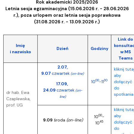
Rok akademicki 2025/2026
Letnia sesja egzaminacyjna (15.06.2026 r. - 28.06.2026
r.), poza urlopem oraz letnia sesja poprawkowa
(31.08.2026 r. - 13.09.2026 r.)
Link do
Imię
konsultac
Dzień
Godziny
i nazwisko
w MS
Teams
2.07,
kliknij tutaj
9.07
czwartek
(on-line)
aby
00
30
10
-11
dołączyć
17.09,
do
24.09
czwartek
(on-
dr hab. Ewa
spotkania
line)
Czaplewska,
prof. UG
kliknij tutaj
aby
00
10
-
9.09
środa
(on-line)
dołączyć
45
10
do