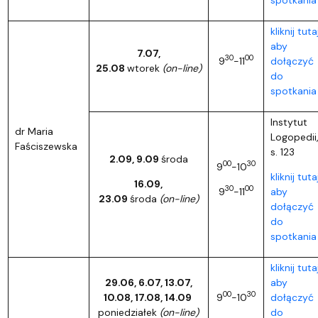
kliknij tutaj
aby
7.07,
30
00
9
-11
dołączyć
25.08
wtorek
(on-line)
do
spotkania
Instytut
dr Maria
Logopedii
Faściszewska
s. 123
2.09, 9.09
środa
00
30
9
-10
kliknij tutaj
16.09,
30
00
9
-11
aby
23.09
środa
(on-line)
dołączyć
do
spotkania
kliknij tutaj
29.06, 6.07, 13.07,
aby
00
30
10.08, 17.08, 14.09
9
-10
dołączyć
poniedziałek
(on-line)
do