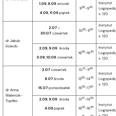
Instytut
1.09, 8.09
wtorek
00
45
9
-9
Logopedii
4.09, 11.09
piątek
s. 120
Instytut
2.07 -
00
30
10
-11
Logopedii
30.07
czwartek
s. 120
dr Jakub
Solecki
Instytut
2.09, 9.09
środa
00
45
16
-16
Logopedii
3.09, 10.09
czwartek
s. 120
15
45
2.07
czwartek
10
-11
Instytut
00
30
8.07
środa
13
-14
Logopedii
s. 120
00
30
15.07
poniedziałek
16
-17
dr Anna
Walencik-
15
00
2.09, 9.09
środa
13
-14
Topiłko
Instytut
00
45
4.09
piątek
16
-16
Logopedii
s. 120