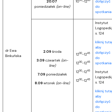
30
00
20.07
10
-12
dołączyć
poniedziałek
(on-line)
do
spotkania
Instytut
Logopedii
s. 124
kliknij tutaj
aby
dr Ewa
2.09
środa
dołączyć
00
45
12
-12
Binkuńska
do
3.09
czwartek
(on-
00
45
12
-12
spotkania
line)
00
45
12
-12
Instytut
7.09
poniedziałek
Logopedii
00
45
12
-12
s. 124
8.09
wtorek
(on-line)
kliknij tutaj
aby
dołączyć
do
spotkania