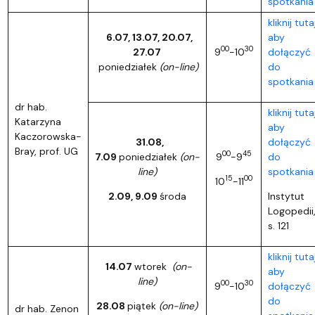
spotkania
kliknij tutaj
6.07, 13.07, 20.07,
aby
00
30
27.07
9
-10
dołączyć
poniedziałek
(on-line)
do
spotkania
dr hab.
kliknij tutaj
Katarzyna
aby
Kaczorowska-
31.08,
dołączyć
Bray, prof. UG
00
45
7.09
poniedziałek
(on-
9
-9
do
line)
spotkania
15
00
10
-11
2.09, 9.09
środa
Instytut
Logopedii
s. 121
kliknij tutaj
14.07
wtorek
(on-
aby
line)
00
30
9
-10
dołączyć
do
28.08
piątek
(on-line)
dr hab. Zenon