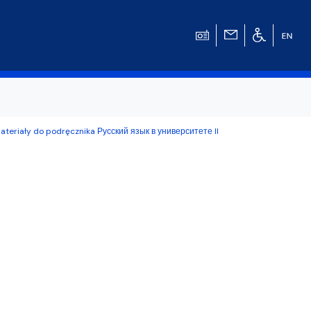
ateriały do podręcznika Русский язык в университете II
w