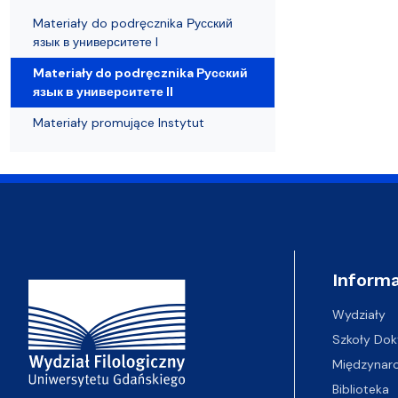
Materiały do podręcznika Русский
язык в университете I
Materiały do podręcznika Русский
язык в университете II
Materiały promujące Instytut
Adres Wydziału
Informa
Wydziały
Szkoły Dok
Międzynar
Biblioteka