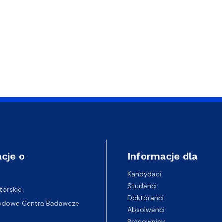
cje o
Informacje dla
Kandydaci
Studenci
torskie
Doktoranci
odowe Centra Badawcze
Absolwenci
Pracownicy