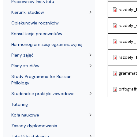
Kronika Wydziału
Nasza misja kształcenia
Tutoring
Czasopisma i publikacje
Instytucje nauki
Indywidualn
Pracownicy Instytutu
razdely_
Kierunki studiów
Opiekunowie roczników
razdely_
Konsultacje pracowników
razdely_
Harmonogram sesji egzaminacyjnej
Plany zajęć
razdely_
Plany studiów
grammati
Study Programme for Russian
Philology
orfografi
Studenckie praktyki zawodowe
Tutoring
Koła naukowe
Zasady dyplomowania
Jakość kształcenia