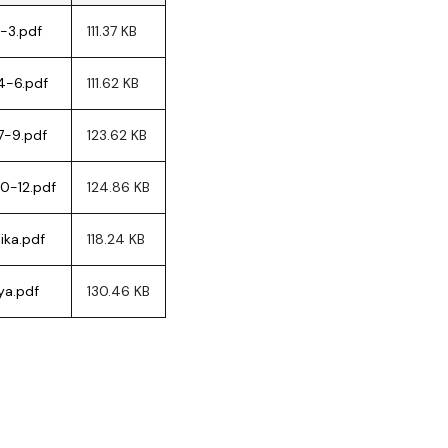
a organizacja studiów
1-3.pdf
111.37 KB
4-6.pdf
111.62 KB
7-9.pdf
123.62 KB
10-12.pdf
124.86 KB
ka.pdf
118.24 KB
ya.pdf
130.46 KB