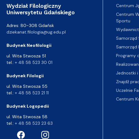
Wydział Filologiczny
Centrum J
Uniwersytetu Gdańskiego
Centrum Wy
Sportu
Adres: 80-308 Gdańsk
Wydawnic
dziekanat.filologia@ug.edu.pl
Samorząd 
Budynek Neofilologii
Samorząd 
Programy d
ul. Wita Stwosza 51
tel.:
+ 48 58 523 30 01
Realizowan
Jednostki i
Budynek Filologii
Znajdź pra
ul. Wita Stwosza 55
Uczelnie Fa
tel.:
+ 48 58 523 21 11
Centrum K
Budynek Logopedii
ul. Wita Stwosza 58
tel.:
+ 48 58 523 23 63