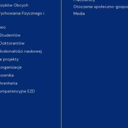
ęzyków Obcych
Otoczenie społeczno-gospo
chowania Fizycznego i
Media
two
Studentów
Doktorantów
oskonałości naukowej
e projekty
 organizacje
cownika
hrenheita
ompetencyjne EZD