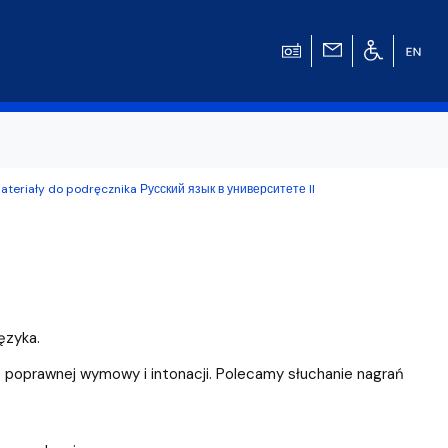
ateriały do podręcznika Русский язык в университете II
w
ęzyka.
poprawnej wymowy i intonacji. Polecamy słuchanie nagrań