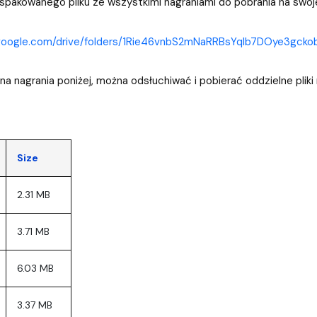
 spakowanego pliku ze wszystkimi nagraniami do pobrania na swoj
a organizacja studiów
e.google.com/drive/folders/1Rie46vnbS2mNaRRBsYqIb7DOye3gcko
c na nagrania poniżej, można odsłuchiwać i pobierać oddzielne pliki
Size
2.31 MB
3.71 MB
6.03 MB
3.37 MB