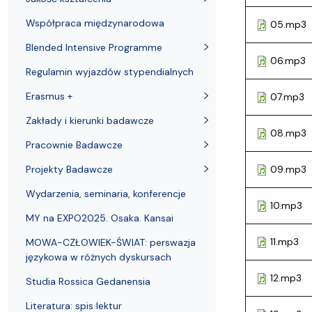
Współpraca międzynarodowa
05.mp3
Blended Intensive Programme
06.mp3
Regulamin wyjazdów stypendialnych
Erasmus +
07.mp3
Zakłady i kierunki badawcze
08.mp3
Pracownie Badawcze
Projekty Badawcze
09.mp3
Wydarzenia, seminaria, konferencje
10.mp3
MY na EXPO2025. Osaka. Kansai
11.mp3
MOWA-CZŁOWIEK-ŚWIAT: perswazja
językowa w różnych dyskursach
12.mp3
Studia Rossica Gedanensia
Literatura: spis lektur