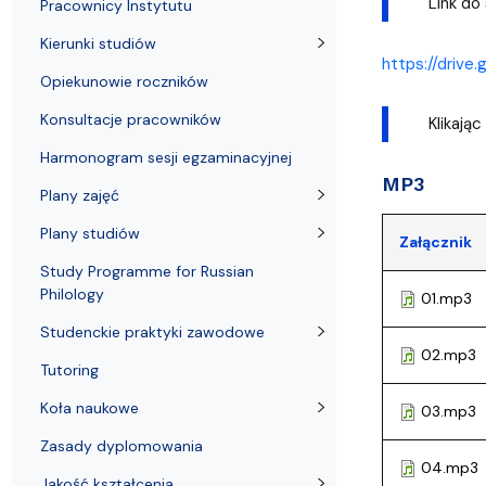
Link do
Kronika Wydziału
Nasza misja kształcenia
Tutoring
Czasopisma i publikacje
Instytucje nauki
Indywidualn
Pracownicy Instytutu
Kierunki studiów
https://driv
Opiekunowie roczników
Konsultacje pracowników
Klikają
Harmonogram sesji egzaminacyjnej
MP3
Plany zajęć
Plany studiów
Załącznik
Study Programme for Russian
Philology
01.mp3
Studenckie praktyki zawodowe
02.mp3
Tutoring
Koła naukowe
03.mp3
Zasady dyplomowania
04.mp3
Jakość kształcenia