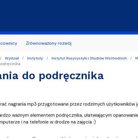
Przejdź do treści
acownicy
Zrównoważony rozwój
Wydział
Instytuty
Instytut Rusycystyki i Studiów Wschodnich
M
 z otoczeniem
bcokrajowców/ Polish for Foreigners
ь по отделениям Филологического
ia naukowe
Wzory wniosków
podręcznika
nia do podręcznika
ożyteczne
ządu Studentów
tuły naukowe
Terminy składania wnioskó
aminacyjny Wydziału Filologicznego
udia
Studenci niepełnosprawni
tudenta I roku
Biuro Karier
rać nagrania mp3 przygotowane przez rodzimych użytkowników j
dania prac dyplomowych
bardzo ważnym elementem podręcznika, ułatwiającym opanowanie 
puterze i na telefonie w drodze na zajęcia :)
niesienia studenta