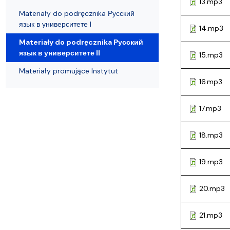
13.mp3
Materiały do podręcznika Русский
язык в университете I
14.mp3
Materiały do podręcznika Русский
язык в университете II
15.mp3
Materiały promujące Instytut
16.mp3
17.mp3
18.mp3
19.mp3
20.mp3
21.mp3