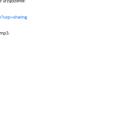
e urządzenie:
b?usp=sharing
 mp3.