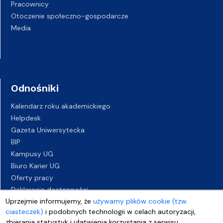
Pracownicy
Otoczenie społeczno-gospodarcze
Media
Odnośniki
Kalendarz roku akademickiego
Helpdesk
Gazeta Uniwersytecka
BIP
Kampusy UG
Biuro Karier UG
Oferty pracy
Deklaracja dostępności
Uprzejmie informujemy, że
używamy plików cookie (tzw.
ciasteczek)
i podobnych technologii w celach autoryzacji,
zbierania statystyk i ułatwienia korzystania z serwisu