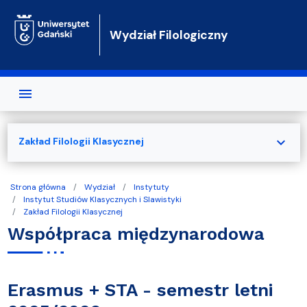
Przejdź do treści
Wydział Filologiczny
expand_more
Zakład Filologii Klasycznej
Strona główna
Wydział
Instytuty
Instytut Studiów Klasycznych i Slawistyki
Zakład Filologii Klasycznej
Współpraca międzynarodowa
Erasmus + STA - semestr letni