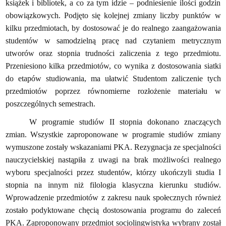
książek i bibliotek, a co za tym idzie – podniesienie ilości godzin
obowiązkowych. Podjęto się kolejnej zmiany liczby punktów w
kilku przedmiotach, by dostosować je do realnego zaangażowania
studentów w samodzielną pracę nad czytaniem metrycznym
utworów oraz stopnia trudności zaliczenia z tego przedmiotu.
Przeniesiono kilka przedmiotów, co wynika z dostosowania siatki
do etapów studiowania, ma ułatwić Studentom zaliczenie tych
przedmiotów poprzez równomierne rozłożenie materiału w
poszczególnych semestrach.
W programie studiów II stopnia dokonano znaczących
zmian.
Wszystkie zaproponowane w programie studiów zmiany
wymuszone zostały wskazaniami PKA. Rezygnacja ze specjalności
nauczycielskiej nastąpiła z uwagi na brak możliwości realnego
wyboru specjalności przez studentów, którzy ukończyli studia I
stopnia na innym niż filologia klasyczna kierunku studiów.
Wprowadzenie przedmiotów z zakresu nauk społecznych również
zostało podyktowane chęcią dostosowania programu do zaleceń
PKA. Zaproponowany przedmiot socjolingwistyka wybrany został