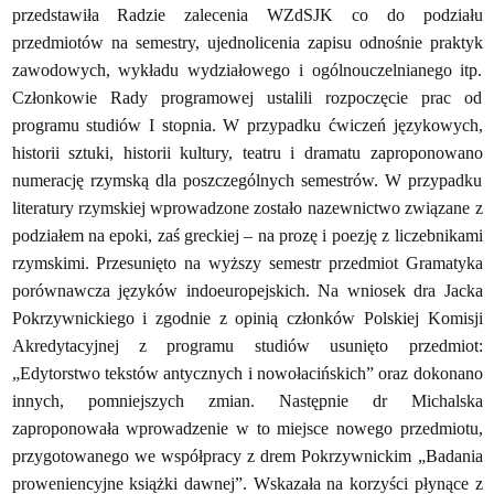
przedstawiła Radzie zalecenia WZdSJK co do podziału
przedmiotów na semestry, ujednolicenia zapisu odnośnie praktyk
zawodowych, wykładu wydziałowego i ogólnouczelnianego itp.
Członkowie Rady programowej ustalili rozpoczęcie prac od
programu studiów I stopnia. W przypadku ćwiczeń językowych,
historii sztuki, historii kultury, teatru i dramatu zaproponowano
numerację rzymską dla poszczególnych semestrów. W przypadku
literatury rzymskiej wprowadzone zostało nazewnictwo związane z
podziałem na epoki, zaś greckiej – na prozę i poezję z liczebnikami
rzymskimi. Przesunięto na wyższy semestr przedmiot Gramatyka
porównawcza języków indoeuropejskich. Na wniosek dra Jacka
Pokrzywnickiego i zgodnie z opinią członków Polskiej Komisji
Akredytacyjnej z programu studiów usunięto przedmiot:
„Edytorstwo tekstów antycznych i nowołacińskich” oraz dokonano
innych, pomniejszych zmian. Następnie dr Michalska
zaproponowała wprowadzenie w to miejsce nowego przedmiotu,
przygotowanego we współpracy z drem Pokrzywnickim „Badania
proweniencyjne książki dawnej”. Wskazała na korzyści płynące z