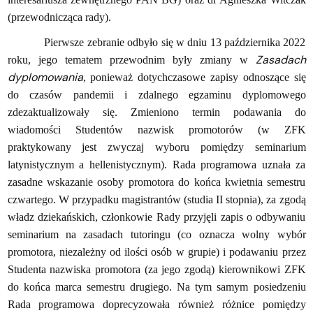
(przewodnicząca rady).
Pierwsze zebranie odbyło się w dniu 13 października 2022
Zasadach
roku, jego tematem przewodnim były zmiany w
dyplomowania
, ponieważ dotychczasowe zapisy odnoszące się
do czasów pandemii i zdalnego egzaminu dyplomowego
zdezaktualizowały się. Zmieniono termin podawania do
wiadomości Studentów nazwisk promotorów (w ZFK
praktykowany jest zwyczaj wyboru pomiędzy seminarium
latynistycznym a hellenistycznym). Rada programowa uznała za
zasadne wskazanie osoby promotora do końca kwietnia semestru
czwartego. W przypadku magistrantów (studia II stopnia), za zgodą
władz dziekańskich, członkowie Rady przyjęli zapis o odbywaniu
seminarium na zasadach tutoringu (co oznacza wolny wybór
promotora, niezależny od ilości osób w grupie) i podawaniu przez
Studenta nazwiska promotora (za jego zgodą) kierownikowi ZFK
do końca marca semestru drugiego. Na tym samym posiedzeniu
Rada programowa doprecyzowała również różnice pomiędzy