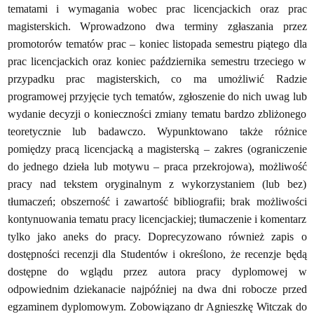
tematami i wymagania wobec prac licencjackich oraz prac
magisterskich. Wprowadzono dwa terminy zgłaszania przez
promotorów tematów prac – koniec listopada semestru piątego dla
prac licencjackich oraz koniec października semestru trzeciego w
przypadku prac magisterskich, co ma umożliwić Radzie
programowej przyjęcie tych tematów, zgłoszenie do nich uwag lub
wydanie decyzji o konieczności zmiany tematu bardzo zbliżonego
teoretycznie lub badawczo. Wypunktowano także różnice
pomiędzy pracą licencjacką a magisterską – zakres (ograniczenie
do jednego dzieła lub motywu – praca przekrojowa), możliwość
pracy nad tekstem oryginalnym z wykorzystaniem (lub bez)
tłumaczeń; obszerność i zawartość bibliografii; brak możliwości
kontynuowania tematu pracy licencjackiej; tłumaczenie i komentarz
tylko jako aneks do pracy. Doprecyzowano również zapis o
dostępności recenzji dla Studentów i określono, że recenzje będą
dostępne do wglądu przez autora pracy dyplomowej w
odpowiednim dziekanacie najpóźniej na dwa dni robocze przed
egzaminem dyplomowym. Zobowiązano dr Agnieszkę Witczak do