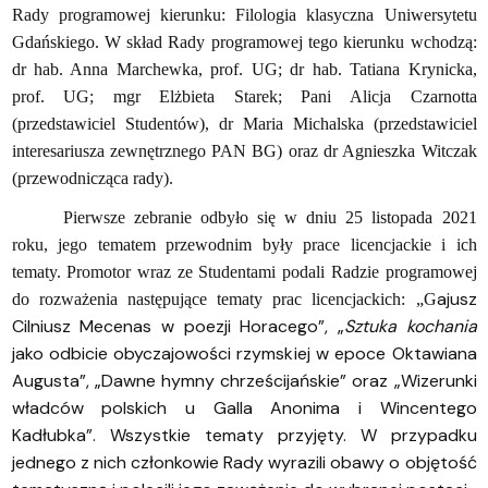
Rady programowej kierunku: Filologia klasyczna Uniwersytetu
Gdańskiego. W skład Rady programowej tego kierunku wchodzą:
dr hab. Anna Marchewka, prof. UG; dr hab. Tatiana Krynicka,
prof. UG; mgr Elżbieta Starek; Pani Alicja Czarnotta
(przedstawiciel Studentów), dr Maria Michalska (przedstawiciel
interesariusza zewnętrznego PAN BG) oraz dr Agnieszka Witczak
(przewodnicząca rady).
Pierwsze zebranie odbyło się w dniu 25 listopada 2021
roku, jego tematem przewodnim były prace licencjackie i ich
tematy. Promotor wraz ze Studentami podali Radzie programowej
ajusz
do rozważenia następujące tematy prac licencjackich: „G
Cilniusz Mecenas w poezji Horacego”, „
Sztuka kochania
jako odbicie obyczajowości rzymskiej w epoce Oktawiana
Augusta”, „
Dawne hymny chrześcijańskie” oraz „Wizerunki
władców polskich u Galla Anonima i Wincentego
Kadłubka”. Wszystkie tematy przyjęty. W przypadku
jednego z nich członkowie Rady wyrazili obawy o objętość