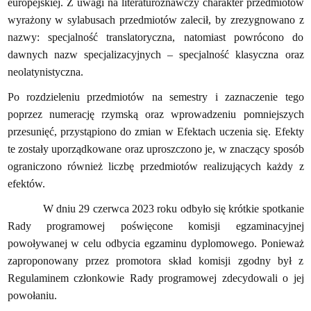
europejskiej. Z uwagi na literaturoznawczy charakter przedmiotów
wyrażony w sylabusach przedmiotów zalecił, by zrezygnowano z
nazwy: specjalność translatoryczna, natomiast powrócono do
dawnych nazw specjalizacyjnych – specjalność klasyczna oraz
neolatynistyczna.
Po rozdzieleniu przedmiotów na semestry i zaznaczenie tego
poprzez numerację rzymską oraz wprowadzeniu pomniejszych
przesunięć, przystąpiono do zmian w Efektach uczenia się. Efekty
te zostały uporządkowane oraz uproszczono je, w znaczący sposób
ograniczono również liczbę przedmiotów realizujących każdy z
efektów.
W dniu 29 czerwca 2023 roku odbyło się krótkie spotkanie
Rady programowej poświęcone komisji egzaminacyjnej
powoływanej w celu odbycia egzaminu dyplomowego. Ponieważ
zaproponowany przez promotora skład komisji zgodny był z
Regulaminem członkowie Rady programowej zdecydowali o jej
powołaniu.