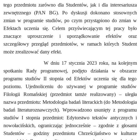
tego przedmiotu zarówno dla Studentów, jak i dla interesariusza
zewnętrznego (PAN BG). Po dyskusji dokonano stosownych
zmian w programie studiów, po czym przystąpiono do zmian w
Efektach uczenia się. Celem przyświecającym tej pracy było
znaczące uproszczenie i uporządkowanie efektów oraz
szczegółowy przegląd przedmiotów, w ramach których Student
może zrealizować dany efekt.
W dniu 17 stycznia 2023 roku, na kolejnym
spotkaniu Rady programowej, podjęto działania w obszarze
programu studiów II stopnia od Efektów uczenia się dla tego
poziomu. Ujednoliceniu do używanej w programie studiów
Filologii Romańskiej (przedmiot tamże realizowany) – uległa
nazwa przedmiotu: Metodologia badań literackich (do Metodologia
badań literaturoznawczych). Wprowadzono usunięty z programu
studiów I stopnia przedmiot: Edytorstwo tekstów antycznych i
nowołacińskich, ograniczając jednocześnie – zgodnie z głosami
Studentów – godziny przedmiotu Chrześcijaństwo w kulturze