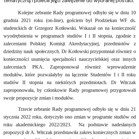
tematyczną i polecili jego zawężenie do wybranej postaci.
Kolejne zebranie Rady programowej odbyło się w dniu 10
grudnia 2021 roku (on-line), gościem był Prodziekan WF ds.
studenckich dr Grzegorz Kotłowski. Wskazał on na konieczność
wyodrębnienia w programach studiów I i II stopnia, zgodnie z
zaleceniami Polskiej Komisji Akredytacyjnej, przedmiotów z
dziedziny nauk społecznych. Dr Kotłowski przypomniał również o
konieczności usunięcia specjalności nauczycielskiej oraz innych
zaleceniach PKA. Zaproponował również wprowadzenie
modułów, które pozwalałyby na łączenie Studentów I i II roku
studiów II stopnia na niektórych przedmiotach. Dr Witczak
zaproponowała, by członkowie Rady programowej przygotowali
swoje propozycje zmian i modułów.
Trzecie zebranie Rady programowej odbyło się w dniu 21
stycznia 2022 roku, dotyczyło ono zmian w programie studiów od
roku akademickiego 2022/2023. Na podstawie nadesłanych
propozycji dr A. Witczak przedstawiła zakres koniecznych zmian w