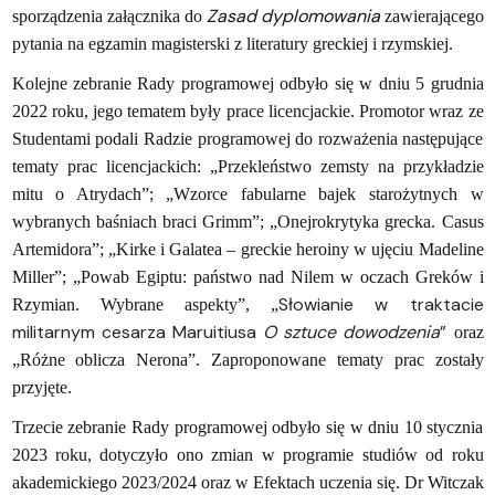
Zasad dyplomowania
sporządzenia załącznika do
zawierającego
pytania na egzamin magisterski z literatury greckiej i rzymskiej.
Kolejne zebranie Rady programowej odbyło się w dniu 5 grudnia
2022 roku, jego tematem były prace licencjackie. Promotor wraz ze
Studentami podali Radzie programowej do rozważenia następujące
tematy prac licencjackich: „Przekleństwo zemsty na przykładzie
mitu o Atrydach”; „Wzorce fabularne bajek starożytnych w
wybranych baśniach braci Grimm”; „Onejrokrytyka grecka. Casus
Artemidora”; „Kirke i Galatea – greckie heroiny w ujęciu Madeline
Miller”; „Powab Egiptu: państwo nad Nilem w oczach Greków i
Słowianie w traktacie
Rzymian. Wybrane aspekty”, „
militarnym cesarza Maruitiusa
O sztuce dowodzenia
”
oraz
„Różne oblicza Nerona”. Zaproponowane tematy prac zostały
przyjęte.
Trzecie zebranie Rady programowej odbyło się w dniu 10 stycznia
2023 roku, dotyczyło ono zmian w programie studiów od roku
akademickiego 2023/2024 oraz w Efektach uczenia się. Dr Witczak