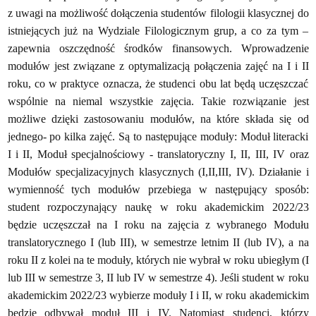
z uwagi na możliwość dołączenia studentów filologii klasycznej do
istniejących już na Wydziale Filologicznym grup, a co za tym –
zapewnia oszczędność środków finansowych. Wprowadzenie
modułów jest związane z optymalizacją połączenia zajęć na I i II
roku, co w praktyce oznacza, że studenci obu lat będą uczęszczać
wspólnie na niemal wszystkie zajęcia. Takie rozwiązanie jest
możliwe dzięki zastosowaniu modułów, na które składa się od
jednego- po kilka zajęć. Są to następujące moduły: Moduł literacki
I i II, Moduł specjalnościowy - translatoryczny I, II, III, IV oraz
Modułów specjalizacyjnych klasycznych (I,II,III, IV). Działanie i
wymienność tych modułów przebiega w następujący sposób:
student rozpoczynający naukę w roku akademickim 2022/23
będzie uczęszczał na I roku na zajęcia z
wybranego Modułu
translatorycznego
I (lub III),
w semestrze letnim II (lub IV), a na
roku II
z kolei na te moduły, których nie wybrał w roku ubiegłym (I
lub III w semestrze 3, II lub IV w semestrze 4). Jeśli student w roku
akademickim 2022/23 wybierze moduły I i II, w roku akademickim
będzie odbywał moduł III i IV. Natomiast studenci, którzy