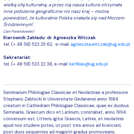
wielką siłą kulturalną, a przez nią nasza kultura otrzymała
inne położenie geograficzne niż nasz kraj – można
powiedzieć, że kulturalnie Polska znalazła się nad Morzem
Śródziemnym".
(Jan Parandowski)
Kierownik Zakładu
:
dr Agnieszka Witczak
tel. (+ 48 58) 523 25 62, e-mail:
agnieszka.witczak@ug.edu.pl
Sekretariat:
tel. (+ 48 58) 523 22 38, e-mail:
katfklas@ug.edu.pl
Seminarium Philologiae Classicae et Neolatinae a professore
Stephano Zabłocki in Universitate Gedanensi anno 1984
creatum in Cathedram Philologiae Classicae, quae ex duobus
Seminariis, Graecum dico et Latinum, constabat, anno 1994
conversum est. Litteris igitur Graecis, Latinis, et neolatinis
apud nos studere potes, ut post tres annos ad licenciati,
post duos sequentes ad magistri gradus promovearis.