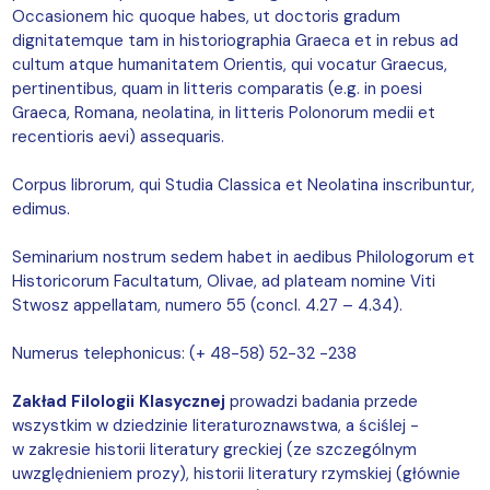
Occasionem hic quoque habes, ut doctoris gradum
dignitatemque tam in historiographia Graeca et in rebus ad
cultum atque humanitatem Orientis, qui vocatur Graecus,
pertinentibus, quam in litteris comparatis (e.g. in poesi
Graeca, Romana, neolatina, in litteris Polonorum medii et
recentioris aevi) assequaris.
Corpus librorum, qui Studia Classica et Neolatina inscribuntur,
edimus.
Seminarium nostrum sedem habet in aedibus Philologorum et
Historicorum Facultatum, Olivae, ad plateam nomine Viti
Stwosz appellatam, numero 55 (concl. 4.27 – 4.34).
Numerus telephonicus: (+ 48-58) 52-32 -238
Zakład Filologii Klasycznej
prowadzi badania przede
wszystkim w dziedzinie literaturoznawstwa, a ściślej -
w zakresie historii literatury greckiej (ze szczególnym
uwzględnieniem prozy), historii literatury rzymskiej (głównie