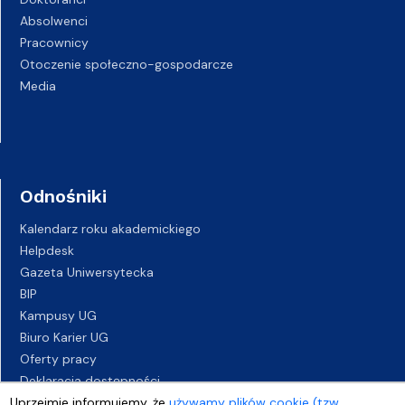
Absolwenci
Pracownicy
Otoczenie społeczno-gospodarcze
Media
Odnośniki
Kalendarz roku akademickiego
Helpdesk
Gazeta Uniwersytecka
BIP
Kampusy UG
Biuro Karier UG
Oferty pracy
Deklaracja dostępności
Uprzejmie informujemy, że
używamy plików cookie (tzw.