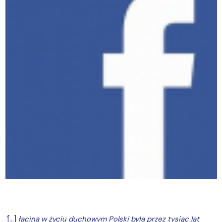
"
[...]
łacina w życiu duchowym Polski była przez tysiąc lat