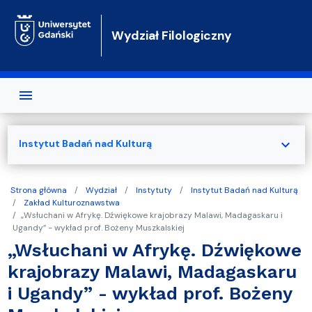
Przejdź do treści
Wydział Filologiczny
expand_more
Instytut Badań nad Kulturą
Strona główna
Wydział
Instytuty
Instytut Badań nad Kulturą
Zakład Kulturoznawstwa
„Wsłuchani w Afrykę. Dźwiękowe krajobrazy Malawi, Madagaskaru i
Ugandy” - wykład prof. Bożeny Muszkalskiej
„Wsłuchani w Afrykę. Dźwiękowe
krajobrazy Malawi, Madagaskaru
i Ugandy” - wykład prof. Bożeny