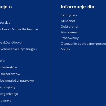
cje o
Informacje dla
Kandydaci
Studenci
torskie
Doktoranci
odowe Centra Badawcze
Absolwenci
Pracownicy
ęzyków Obcych
Otoczenie społeczno-gospo
chowania Fizycznego i
Media
two
Studentów
Doktorantów
oskonałości naukowej
e projekty
 organizacje
cownika