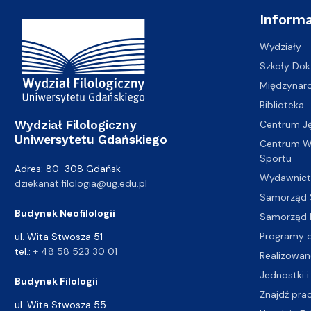
Adres Wydziału
Informa
Wydziały
Szkoły Dok
Międzynar
Biblioteka
Wydział Filologiczny
Centrum J
Uniwersytetu Gdańskiego
Centrum Wy
Sportu
Adres: 80-308 Gdańsk
Wydawnic
dziekanat.filologia@ug.edu.pl
Samorząd 
Budynek Neofilologii
Samorząd 
Programy d
ul. Wita Stwosza 51
tel.:
+ 48 58 523 30 01
Realizowan
Jednostki i
Budynek Filologii
Znajdź pra
ul. Wita Stwosza 55