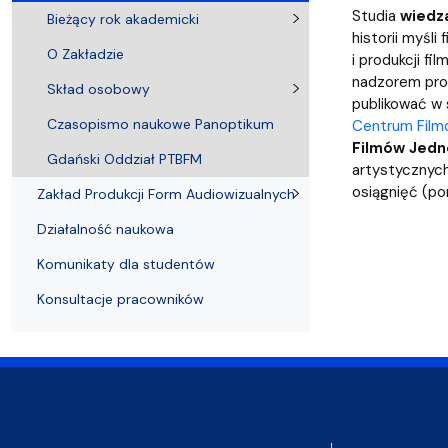
Kronika Wydziału
Nasza misja kształcenia
Tutoring
Czasopisma i publikacje
Instytucje nauki
Indywidualn
Studia
wiedza
Bieżący rok akademicki
historii myśl
O Zakładzie
i produkcji f
nadzorem prof
Skład osobowy
publikować w
Czasopismo naukowe Panoptikum
Centrum Film
Filmów Jedn
Gdański Oddział PTBFM
artystycznych
osiągnięć (por
Zakład Produkcji Form Audiowizualnych
Działalność naukowa
Komunikaty dla studentów
Konsultacje pracowników