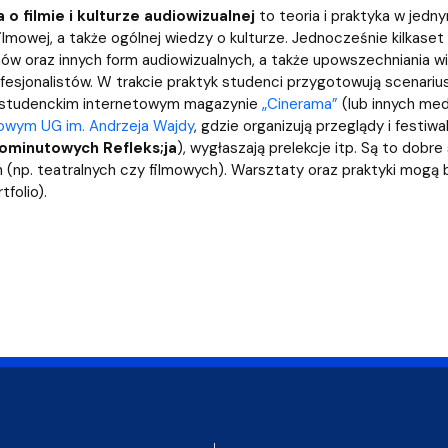
a organizacja studiów
 o filmie i kulturze audiowizualnej
to teoria i praktyka w jedny
i filmowej, a także ogólnej wiedzy o kulturze. Jednocześnie kilk
ilmów oraz innych form audiowizualnych, a także upowszechniania w
esjonalistów. W trakcie praktyk studenci przygotowują scenariu
 studenckim internetowym magazynie
„Cinerama”
(lub innych med
owym UG im. Andrzeja Wajdy
, gdzie organizują przeglądy i festiw
ominutowych Refleks;ja
), wygłaszają prelekcje itp. Są to dobre
 (np. teatralnych czy filmowych). Warsztaty oraz praktyki mogą
tfolio).