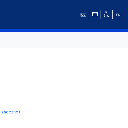
w
 – zaoczne)