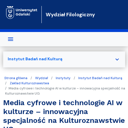
Przejdź do treści
Wydział Filologiczny
expand_more
Instytut Badań nad Kulturą
Strona główna
Wydział
Instytuty
Instytut Badań nad Kulturą
Zakład Kulturoznawstwa
Media cyfrowe i technologie AI w kulturze – innowacyjna specjalność na
Kulturoznawstwie UG
Media cyfrowe i technologie AI w
kulturze – innowacyjna
specjalność na Kulturoznawstwie