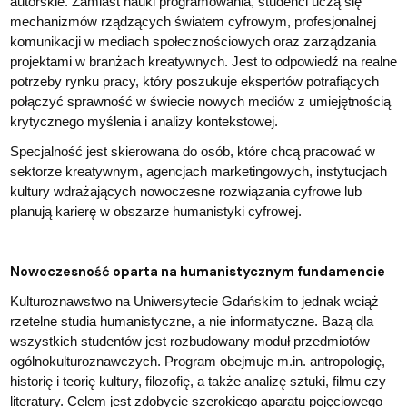
autorskie. Zamiast nauki programowania, studenci uczą się
mechanizmów rządzących światem cyfrowym, profesjonalnej
komunikacji w mediach społecznościowych oraz zarządzania
projektami w branżach kreatywnych. Jest to odpowiedź na realne
potrzeby rynku pracy, który poszukuje ekspertów potrafiących
połączyć sprawność w świecie nowych mediów z umiejętnością
krytycznego myślenia i analizy kontekstowej.
Specjalność jest skierowana do osób, które chcą pracować w
sektorze kreatywnym, agencjach marketingowych, instytucjach
kultury wdrażających nowoczesne rozwiązania cyfrowe lub
planują karierę w obszarze humanistyki cyfrowej.
Nowoczesność oparta na humanistycznym fundamencie
Kulturoznawstwo na Uniwersytecie Gdańskim to jednak wciąż
rzetelne studia humanistyczne, a nie informatyczne. Bazą dla
wszystkich studentów jest rozbudowany moduł przedmiotów
ogólnokulturoznawczych. Program obejmuje m.in. antropologię,
historię i teorię kultury, filozofię, a także analizę sztuki, filmu czy
literatury. Celem jest zdobycie szerokiego aparatu pojęciowego