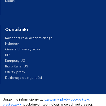
Media
Odnośniki
Kalendarz roku akademickiego
Helpdesk
Gazeta Uniwersytecka
BIP
Kampusy UG
Biuro Karier UG
Oferty pracy
Deklaracja dostępności
Uprzejmie informujemy, że
używamy plików cookie (tzw.
ciasteczek)
i podobnych technologii w celach autoryzacji,