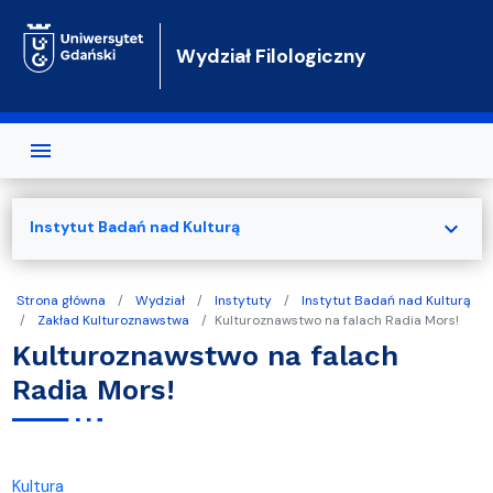
Przejdź do treści
Wydział Filologiczny
expand_more
Instytut Badań nad Kulturą
Strona główna
Wydział
Instytuty
Instytut Badań nad Kulturą
Zakład Kulturoznawstwa
Kulturoznawstwo na falach Radia Mors!
Kulturoznawstwo na falach
Radia Mors!
Kultura