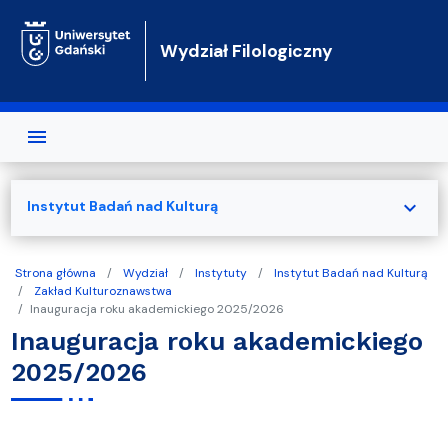
Przejdź do treści
Wydział Filologiczny
expand_more
Instytut Badań nad Kulturą
Strona główna
Wydział
Instytuty
Instytut Badań nad Kulturą
Zakład Kulturoznawstwa
Inauguracja roku akademickiego 2025/2026
Inauguracja roku akademickiego
2025/2026