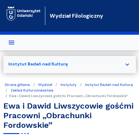
Przejdź do treści
Wydział Filologiczny
expand_more
Instytut Badań nad Kulturą
Strona główna
Wydział
Instytuty
Instytut Badań nad Kulturą
Zakład Kulturoznawstwa
Ewa i Dawid Liwszycowie gośćmi Pracowni „Obrachunki Fordowskie”
Ewa i Dawid Liwszycowie gośćmi
Pracowni „Obrachunki
Fordowskie”