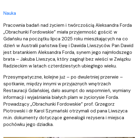
Nauka
Pracownia badań nad życiem i twórczością Aleksandra Forda
„Obrachunki Fordowskie” miała przyjemność gościć w
Gdańsku na początku lipca 2025 roku mieszkających na co
dzień w Australii państwa Ewę i Dawida Liwszyców. Pan Dawid
jest bratankiem Aleksandra Forda, synem jego najmłodszego
brata – Jakuba Liwszyca, który zaginął bez wieści w Związku
Radzieckim w latach czterdziestych ubiegłego wieku.
Przesympatyczne, kolejne już – po dwuletniej przerwie –
spotkanie, między innymi w przyjaznych wnętrzach
Restauracji Gdańskiej, dało asumpt do wspomnień, wymiany
informacji i wyjaśniania białych plam w życiorysie Forda.
Prowadzący „Obrachunki Fordowskie” prof. Grzegorz
Piotrowski i dr Karol Szymański otrzymali od pana Liwszyca
m.in. dokumenty dotyczące genealogii reżysera i miejsca
pochówku jego dziadka.