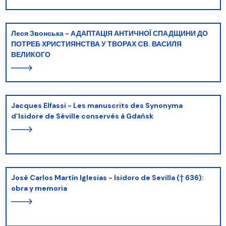
Леся Звонська - АДАПТАЦІЯ АНТИЧНОЇ СПАДЩИНИ ДО
ПОТРЕБ ХРИСТИЯНСТВА У ТВОРАХ CВ. ВАСИЛЯ
ВЕЛИКОГО
Jacques Elfassi - Les manuscrits des Synonyma
d’Isidore de Séville conservés à Gdańsk
José Carlos Martín Iglesias - Isidoro de Sevilla († 636):
obra y memoria