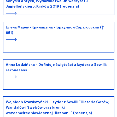
schyłku Antyku, Wydawnictwo Uniwersytetu
Jagiellońskiego, Kraków 2019 (recenzja)
Елена Марей-Криницына - Браулион Сарагосский (†
651)
Anna Ledzińska - Definicje świętości u Izydora z Sewilli:
rekonesans
Wojciech Stawiszyński - Izydor z Sewilli "Historia Gotów,
Wandalów i Swebów oraz kroniki
wczesnośredniowiecznej Hiszpanii" (recenzja)