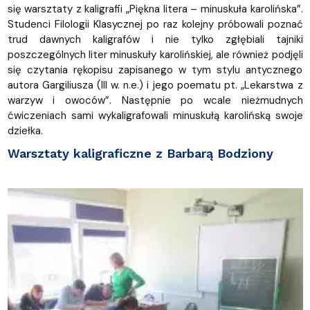
się warsztaty z kaligrafii „Piękna litera – minuskuła karolińska”.
Studenci Filologii Klasycznej po raz kolejny próbowali poznać
trud dawnych kaligrafów i nie tylko zgłębiali tajniki
poszczególnych liter minuskuły karolińskiej, ale również podjęli
się czytania rękopisu zapisanego w tym stylu antycznego
autora Gargiliusza (III w. n.e.) i jego poematu pt. „Lekarstwa z
warzyw i owoców”. Następnie po wcale nieżmudnych
ćwiczeniach sami wykaligrafowali minuskułą karolińską swoje
dziełka.
Warsztaty kaligraficzne z Barbarą Bodziony