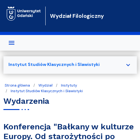
Przejdź do treści
Wydział Filologiczny
expand_more
Instytut Studiów Klasycznych i Slawistyki
Strona główna
Wydział
Instytuty
Instytut Studiów Klasycznych i Slawistyki
Wydarzenia
Konferencja "Bałkany w kulturze
Europy. Od starożytności po