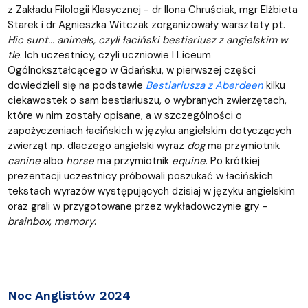
z Zakładu Filologii Klasycznej - dr Ilona Chruściak, mgr Elżbieta
Starek i dr Agnieszka Witczak zorganizowały warsztaty pt.
Hic sunt... animals, czyli łaciński bestiariusz z angielskim w
tle
. Ich uczestnicy, czyli uczniowie I Liceum
Ogólnokształcącego w Gdańsku, w pierwszej części
dowiedzieli się na podstawie
Bestiariusza z Aberdeen
kilku
ciekawostek o sam bestiariuszu, o wybranych zwierzętach,
które w nim zostały opisane, a w szczególności o
zapożyczeniach łacińskich w języku angielskim dotyczących
zwierząt np. dlaczego angielski wyraz
dog
ma przymiotnik
canine
albo
horse
ma przymiotnik
equine
. Po krótkiej
prezentacji uczestnicy próbowali poszukać w łacińskich
tekstach wyrazów występujących dzisiaj w języku angielskim
oraz grali w przygotowane przez wykładowczynie gry -
brainbox
,
memory
.
Noc Anglistów 2024