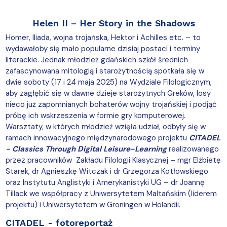
Helen II – Her Story in the Shadows
Homer, Iliada, wojna trojańska, Hektor i Achilles etc. – to
wydawałoby się mało popularne dzisiaj postaci i terminy
literackie. Jednak młodzież gdańskich szkół średnich
zafascynowana mitologią i starożytnością spotkała się w
dwie soboty (17 i 24 maja 2025) na Wydziale Filologicznym,
aby zagłębić się w dawne dzieje starożytnych Greków, losy
nieco już zapomnianych bohaterów wojny trojańskiej i podjąć
próbę ich wskrzeszenia w formie gry komputerowej.
Warsztaty, w których młodzież wzięła udział, odbyły się w
ramach innowacyjnego międzynarodowego projektu
CITADEL
- Classics Through Digital Leisure-Learning
realizowanego
przez pracowników Zakładu Filologii Klasycznej – mgr Elżbietę
Starek, dr Agnieszkę Witczak i dr Grzegorza Kotłowskiego
oraz Instytutu Anglistyki i Amerykanistyki UG – dr Joannę
Tillack we współpracy z Uniwersytetem Maltańskim (liderem
projektu) i Uniwersytetem w Groningen w Holandii.
CITADEL - fotoreportaż