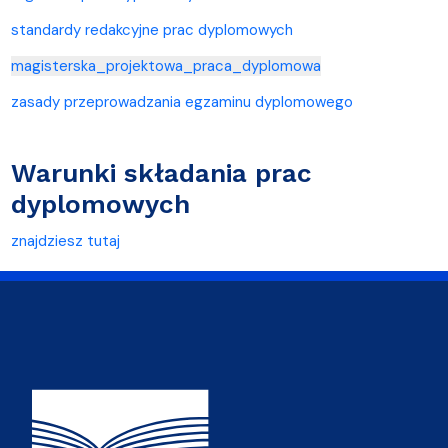
standardy redakcyjne prac dyplomowych
magisterska_projektowa_praca_dyplomowa
zasady przeprowadzania egzaminu dyplomowego
Warunki składania prac
dyplomowych
znajdziesz tutaj
Adres Wydziału