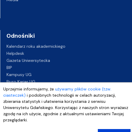
Odnośniki
Kalendarz roku akademickiego
Helpdesk
Gazeta Uniwersytecka
BIP
Kampusy UG
Biuro Karier UG
Oferty pracy
Uprzejmie informujemy, że
używamy plików cookie (tzw.
ciasteczek)
i podobnych technologii w celach autoryzacji,
Deklaracja dostępności
zbierania statystyk i ułatwienia korzystania z serwisu
Uniwersytetu Gdańskiego. Korzystając z naszych stron wyrażasz
zgodę na ich użycie, zgodnie z aktualnymi ustawieniami Twojej
przeglądarki.