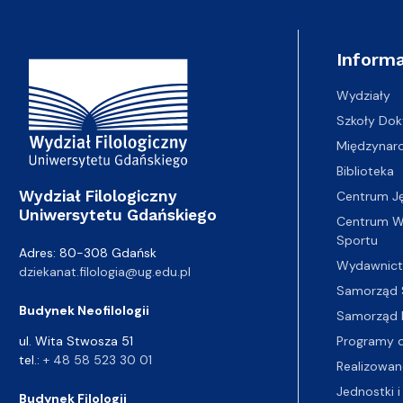
Adres Wydziału
Informa
Wydziały
Szkoły Dok
Międzynar
Biblioteka
Wydział Filologiczny
Centrum J
Uniwersytetu Gdańskiego
Centrum Wy
Sportu
Adres: 80-308 Gdańsk
Wydawnic
dziekanat.filologia@ug.edu.pl
Samorząd 
Budynek Neofilologii
Samorząd 
Programy d
ul. Wita Stwosza 51
tel.:
+ 48 58 523 30 01
Realizowan
Jednostki i
Budynek Filologii