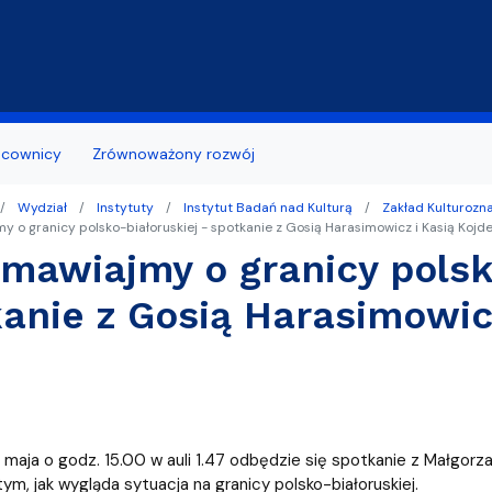
Przejdź do treści
acownicy
Zrównoważony rozwój
Wydział
Instytuty
Instytut Badań nad Kulturą
Zakład Kulturoz
 z otoczeniem
bcokrajowców/ Polish for Foreigners
ь по отделениям Филологического
ia naukowe
Wzory wniosków
 o granicy polsko-białoruskiej - spotkanie z Gosią Harasimowicz i Kasią Kojde
mawiajmy o granicy polsk
ożyteczne
ządu Studentów
tuły naukowe
Terminy składania wnioskó
aminacyjny Wydziału Filologicznego
anie z Gosią Harasimowicz
udia
Studenci niepełnosprawni
tudenta I roku
Biuro Karier
dania prac dyplomowych
niesienia studenta
maja o godz. 15.00 w auli 1.47 odbędzie się spotkanie z Małgorza
ym, jak wygląda sytuacja na granicy polsko-białoruskiej.