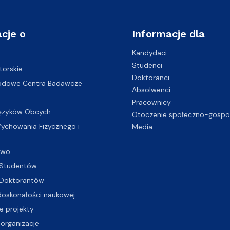
cje o
Informacje dla
Kandydaci
Studenci
torskie
Doktoranci
odowe Centra Badawcze
Absolwenci
Pracownicy
ęzyków Obcych
Otoczenie społeczno-gospo
chowania Fizycznego i
Media
two
Studentów
Doktorantów
oskonałości naukowej
e projekty
 organizacje