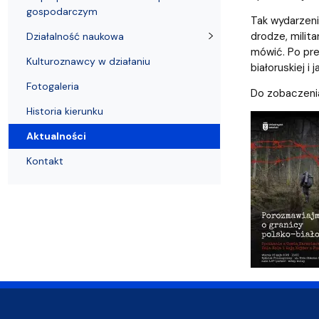
Kronika Wydziału
Nasza misja kształcenia
Tutoring
Czasopisma i publikacje
Instytucje nauki
Indywidualn
gospodarczym
Tak wydarzeni
drodze, milita
Działalność naukowa
mówić. Po pre
Kulturoznawcy w działaniu
białoruskiej i
Fotogaleria
Do zobaczeni
Historia kierunku
Aktualności
Kontakt