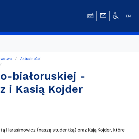
nawstwa
Aktualności
r
o-białoruskiej -
w
 i Kasią Kojder
tą Harasimowicz (naszą studentką) oraz Kają Kojder, które