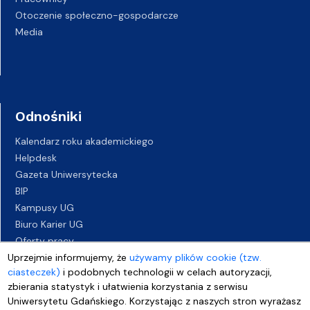
Otoczenie społeczno-gospodarcze
Media
Odnośniki
Kalendarz roku akademickiego
Helpdesk
Gazeta Uniwersytecka
BIP
Kampusy UG
Biuro Karier UG
Oferty pracy
Deklaracja dostępności
Uprzejmie informujemy, że
używamy plików cookie (tzw.
ciasteczek)
i podobnych technologii w celach autoryzacji,
zbierania statystyk i ułatwienia korzystania z serwisu
Uniwersytetu Gdańskiego. Korzystając z naszych stron wyrażasz