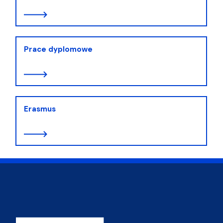
Prace dyplomowe
Erasmus
Adres Wydziału