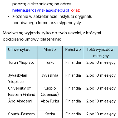
pocztą elektroniczną na adres
helena.garczynska@ug.edu.pl
oraz
złożenie w sekretariacie Instytutu oryginału
podpisanego formularza stypendysty.
Możliwe są wyjazdy tylko do tych uczelni, z którymi
podpisano umowy bilateralne:
Uniwersytet
Miasto
Państwo
Ilość wyjazdów i
miesięcy
Turun Yliopisto
Turku
Finlandia
2 po 10 miesięcy
Jyv
äskylän
Jyväskylä
Finlandia
2 po 10 miesięcy
Yliopisto
University of
Kuopio
Finlandia
2 po 10 miesięcy
Eastern Finland
(Joensuu)
Åbo Akademi
Åbo/Turku
Finlandia
2 po 10 miesięcy
South-Eastern
Kotka
Finlandia
2 po 10 miesięcy