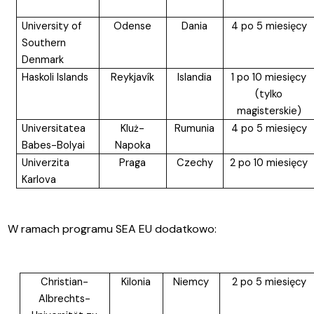
University of
Odense
Dania
4 po 5 miesięcy
Southern
Denmark
Haskoli Islands
Reykjavík
Islandia
1 po 10 miesięcy
(tylko
magisterskie)
Universitatea
Kluż-
Rumunia
4 po 5 miesięcy
Babes-Bolyai
Napoka
Univerzita
Praga
Czechy
2 po 10 miesięcy
Karlova
W ramach programu SEA EU dodatkowo:
Christian-
Kilonia
Niemcy
2 po 5 miesięcy
Albrechts-