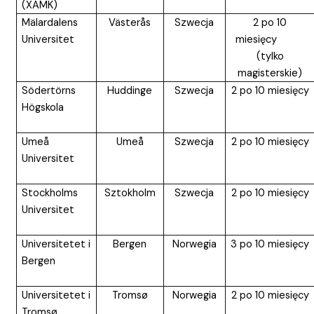
(XAMK)
Mälardalens
Västerås
Szwecja
2 po 10
Universitet
miesięcy
(tylko
magisterskie)
Södertörns
Huddinge
Szwecja
2 po 10 miesięcy
Högskola
Umeå
Umeå
Szwecja
2 po 10 miesięcy
Universitet
Stockholms
Sztokholm
Szwecja
2 po 10 miesięcy
Universitet
Universitetet i
Bergen
Norwegia
3 po 10 miesięcy
Bergen
Universitetet i
Tromsø
Norwegia
2 po 10 miesięcy
Tromsø