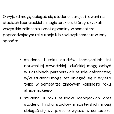
O wyjazd mogą ubiegać się studenci zarejestrowani na
studiach licencjackich i magisterskich, którzy uzyskali
wszystkie zaliczenia i zdali egzaminy w semestrze
poprzedzającym rekrutację lub rozliczyli semestr w inny
sposób:
studenci I roku studiów licencjackich linii
norweskiej, szwedzkiej i duńskiej mogą odbyć
w uczelniach partnerskich studia całoroczne;
w/w studenci mogą też ubiegać się o wyjazd
tylko w semestrze zimowym kolejnego roku
akademickiego;
studenci II roku studiów
licencjackich
oraz
studenci I roku studiów magisterskich mog
ą
ubiega
ć
si
ę
wy
łą
cznie o
wyjazd w semestrze