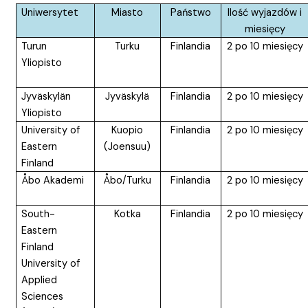
Uniwersytet
Miasto
Państwo
Ilość wyjazdów i
miesięcy
Turun
Turku
Finlandia
2 po 10 miesięcy
Yliopisto
Jyv
äskylän
Jyväskylä
Finlandia
2 po 10 miesięcy
Yliopisto
University of
Kuopio
Finlandia
2 po 10 miesięcy
Eastern
(Joensuu)
Finland
Åbo Akademi
Åbo/Turku
Finlandia
2 po 10 miesięcy
South-
Kotka
Finlandia
2 po 10 miesięcy
Eastern
Finland
University of
Applied
Sciences