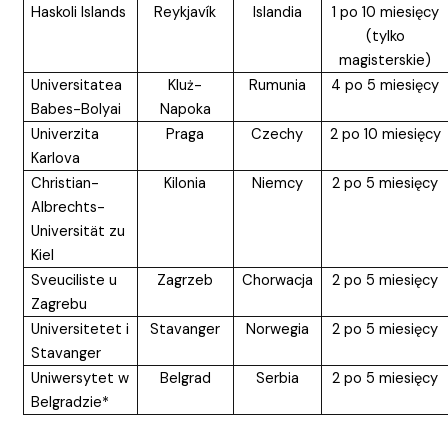
Haskoli Islands
Reykjavík
Islandia
1 po 10 miesięcy
(tylko
magisterskie)
Universitatea
Kluż-
Rumunia
4 po 5 miesięcy
Babes-Bolyai
Napoka
Univerzita
Praga
Czechy
2 po 10 miesięcy
Karlova
Christian-
Kilonia
Niemcy
2 po 5 miesięcy
Albrechts-
Universität zu
Kiel
Sveuciliste u
Zagrzeb
Chorwacja
2 po 5 miesięcy
Zagrebu
Universitetet i
Stavanger
Norwegia
2 po 5 miesięcy
Stavanger
Uniwersytet w
Belgrad
Serbia
2 po 5 miesięcy
Belgradzie*