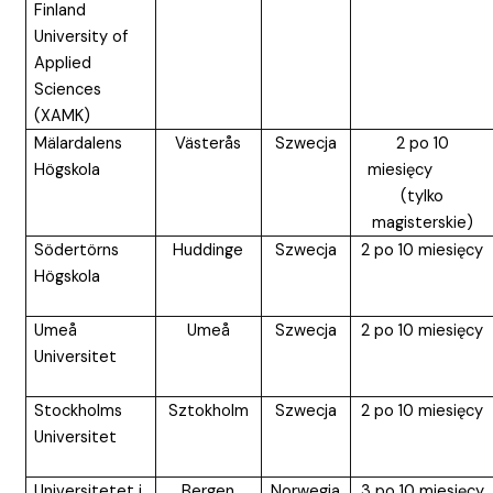
Finland
University of
Applied
Sciences
(XAMK)
Mälardalens
Västerås
Szwecja
2 po 10
Högskola
miesięcy
(tylko
magisterskie)
Södertörns
Huddinge
Szwecja
2 po 10 miesięcy
Högskola
Umeå
Umeå
Szwecja
2 po 10 miesięcy
Universitet
Stockholms
Sztokholm
Szwecja
2 po 10 miesięcy
Universitet
Universitetet i
Bergen
Norwegia
3 po 10 miesięcy