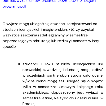
98/files/wykaz-umow-erasmus-2026-2027-z-krajami-
programu.pdf
O wyjazd mogą ubiegać się studenci zarejestrowani na
studiach licencjackich i magisterskich, którzy uzyskali
wszystkie zaliczenia i zdali egzaminy w semestrze
poprzedzającym rekrutację lub rozliczyli semestr w inny
sposób:
studenci I roku studiów licencjackich linii
norweskiej, szwedzkiej i duńskiej mogą odbyć
w uczelniach partnerskich studia całoroczne;
w/w studenci mogą też ubiegać się o wyjazd
tylko w semestrze zimowym kolejnego roku
akademickiego; dopuszczony jest wyjazd w
semestrze letnim, ale tylko do uczelni w Kiel i w
Pradze;