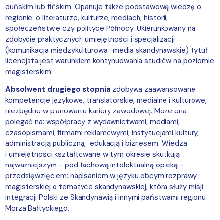
duńskim lub fińskim. Opanuje także podstawową wiedzę o
regionie: o literaturze, kulturze, mediach, historii,
społeczeństwie czy polityce Północy. Ukierunkowany na
zdobycie praktycznych umiejętności i specjalizacji
(komunikacja międzykulturowa i media skandynawskie) tytuł
licencjata jest warunkiem kontynuowania studiów na poziomie
magisterskim.
Absolwent drugiego stopnia
zdobywa zaawansowane
kompetencje językowe, translatorskie, medialne i kulturowe,
niezbędne w planowaniu kariery zawodowej. Może ona
polegać na: współpracy z wydawnictwami, mediami,
czasopismami, firmami reklamowymi, instytucjami kultury,
administracją publiczną, edukacją i biznesem. Wiedza
i umiejętności kształtowane w tym okresie skutkują
najważniejszym - pod fachową intelektualną opieką -
przedsięwzięciem: napisaniem w języku obcym rozprawy
magisterskiej o tematyce skandynawskiej, która służy misji
integracji Polski ze Skandynawią i innymi państwami regionu
Morza Bałtyckiego.