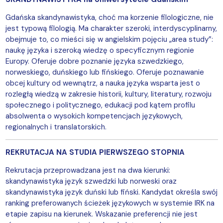
Gdańska skandynawistyka, choć ma korzenie filologiczne, nie
jest typową filologią. Ma charakter szeroki, interdyscyplinarny,
obejmuje to, co mieści się w angielskim pojęciu „area study”:
naukę języka i szeroką wiedzę o specyficznym regionie
Europy. Oferuje dobre poznanie języka szwedzkiego,
norweskiego, duńskiego lub fińskiego. Oferuje poznawanie
obcej kultury od wewnątrz, a nauka języka wsparta jest o
rozległą wiedzą w zakresie historii, kultury, literatury, rozwoju
społecznego i politycznego, edukacji pod kątem profilu
absolwenta o wysokich kompetencjach językowych,
regionalnych i translatorskich.
REKRUTACJA NA STUDIA PIERWSZEGO STOPNIA
Rekrutacja przeprowadzana jest na dwa kierunki:
skandynawistyka język szwedzki lub norweski oraz
skandynawistyka język duński lub fiński. Kandydat określa swój
ranking preferowanych ścieżek językowych w systemie IRK na
etapie zapisu na kierunek. Wskazanie preferencji nie jest