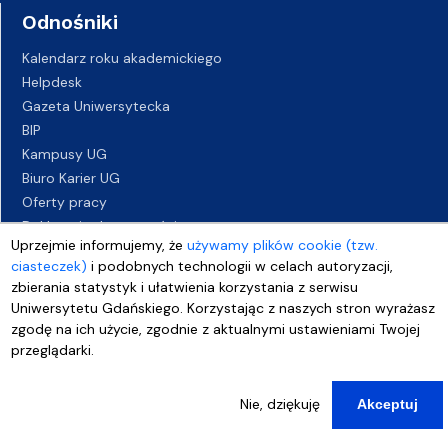
Odnośniki
Kalendarz roku akademickiego
Helpdesk
Gazeta Uniwersytecka
BIP
Kampusy UG
Biuro Karier UG
Oferty pracy
Deklaracja dostępności
Uprzejmie informujemy, że
używamy plików cookie (tzw.
ciasteczek)
i podobnych technologii w celach autoryzacji,
zbierania statystyk i ułatwienia korzystania z serwisu
Uniwersytetu Gdańskiego. Korzystając z naszych stron wyrażasz
zgodę na ich użycie, zgodnie z aktualnymi ustawieniami Twojej
przeglądarki.
Nie, dziękuję
Akceptuj