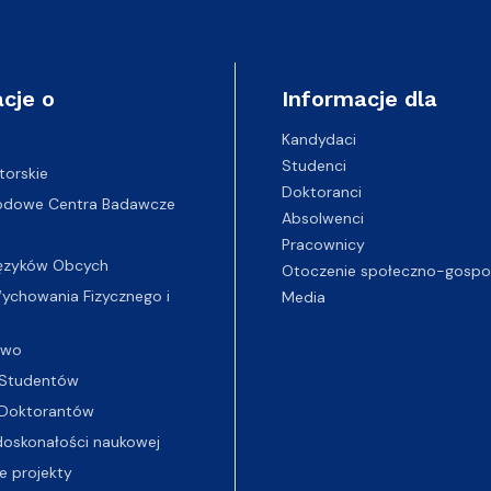
cje o
Informacje dla
Kandydaci
Studenci
torskie
Doktoranci
odowe Centra Badawcze
Absolwenci
Pracownicy
ęzyków Obcych
Otoczenie społeczno-gospo
chowania Fizycznego i
Media
two
Studentów
Doktorantów
oskonałości naukowej
e projekty