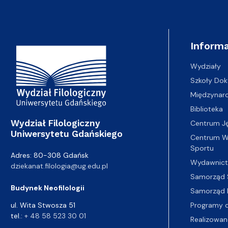
Adres Wydziału
Informa
Wydziały
Szkoły Dok
Międzynar
Biblioteka
Wydział Filologiczny
Centrum J
Uniwersytetu Gdańskiego
Centrum Wy
Sportu
Adres: 80-308 Gdańsk
Wydawnic
dziekanat.filologia@ug.edu.pl
Samorząd 
Budynek Neofilologii
Samorząd 
Programy d
ul. Wita Stwosza 51
tel.:
+ 48 58 523 30 01
Realizowan