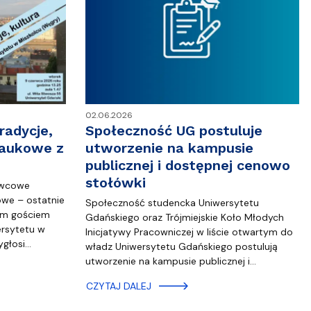
02.06.2026
radycje,
Społeczność UG postuluje
naukowe z
utworzenie na kampusie
publicznej i dostępnej cenowo
stołówki
rwcowe
we – ostatnie
Społeczność studencka Uniwersytetu
ym gościem
Gdańskiego oraz Trójmiejskie Koło Młodych
ersytetu w
Inicjatywy Pracowniczej w liście otwartym do
ygłosi…
władz Uniwersytetu Gdańskiego postulują
utworzenie na kampusie publicznej i…
CZYTAJ DALEJ