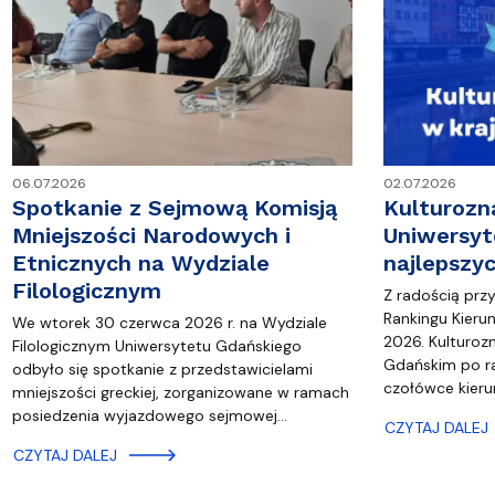
06.07.2026
02.07.2026
Spotkanie z Sejmową Komisją
Kulturoz
Mniejszości Narodowych i
Uniwersyt
Etnicznych na Wydziale
najlepszy
Filologicznym
Z radością prz
Rankingu Kier
We wtorek 30 czerwca 2026 r. na Wydziale
2026. Kulturoz
Filologicznym Uniwersytetu Gdańskiego
Gdańskim po raz
odbyło się spotkanie z przedstawicielami
czołówce kier
mniejszości greckiej, zorganizowane w ramach
posiedzenia wyjazdowego sejmowej…
CZYTAJ DALEJ
CZYTAJ DALEJ