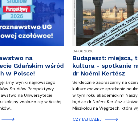
04.06.2026
nawstwo na
Budapeszt: miejsca, t
ecie Gdańskim wśród
kultura - spotkanie 
ch w Polsce!
dr Noémi Kertész
yjęliśmy wyniki najnowszego
Serdecznie zapraszamy na cze
unków Studiów Perspektywy
kulturoznawcze spotkanie nauko
nawstwo na Uniwersytecie
w tym roku akademickim! Nasz
 kolejny znalazło się w ścisłej
będzie dr Noémi Kertész z Uniw
unków…
Miszkolcu na Węgrzech, która w
CZYTAJ DALEJ