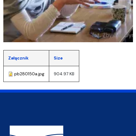
Załącznik
Size
pb280150a.jpg
904.97 KB
Adres Wydziału