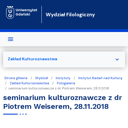
Przejdź do treści
Wydział Filologiczny
expand_more
Zakład Kulturoznawstwa
Strona główna
Wydział
Instytuty
Instytut Badań nad Kulturą
Zakład Kulturoznawstwa
Fotogaleria
seminarium kulturoznawcze z dr Piotrem Weiserem, 28.11.2018
seminarium kulturoznawcze z dr
Piotrem Weiserem, 28.11.2018