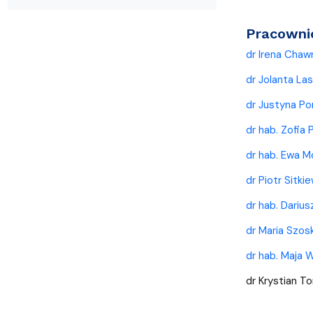
Kronika Wydziału
Nasza misja kształcenia
Tutoring
Czasopisma i publikacje
Instytucje nauki
Indywidualn
Pracowni
dr Irena Chawr
dr Jolanta La
dr Justyna Po
dr hab. Zofia 
dr hab. Ewa M
dr Piotr Sitki
dr hab. Dariu
dr Maria Szos
dr hab. Maja 
dr Krystian T