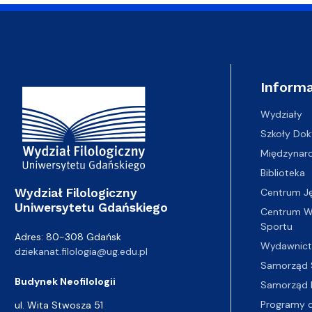
Adres Wydziału
Informa
Wydziały
Szkoły Dok
Międzynar
Biblioteka
Wydział Filologiczny
Centrum J
Uniwersytetu Gdańskiego
Centrum Wy
Sportu
Adres: 80-308 Gdańsk
Wydawnic
dziekanat.filologia@ug.edu.pl
Samorząd 
Budynek Neofilologii
Samorząd 
Programy d
ul. Wita Stwosza 51