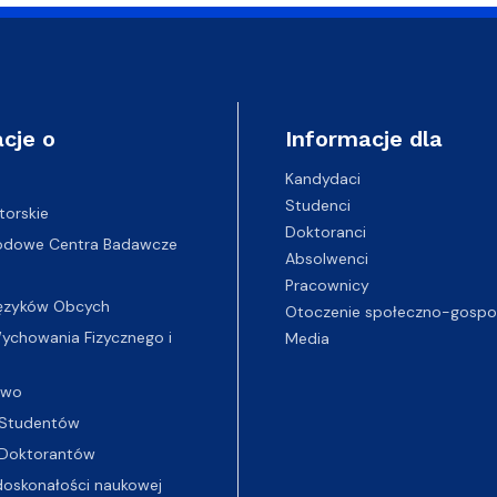
cje o
Informacje dla
Kandydaci
Studenci
torskie
Doktoranci
odowe Centra Badawcze
Absolwenci
Pracownicy
ęzyków Obcych
Otoczenie społeczno-gospo
chowania Fizycznego i
Media
two
Studentów
Doktorantów
oskonałości naukowej