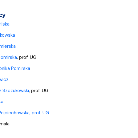
a organizacja studiów
cy
ilska
skowska
mierska
Pomirska
, prof. UG
onika Pomirska
ewicz
sz Szczukowski
, prof. UG
ka
Wojciechowska, prof. UG
omala