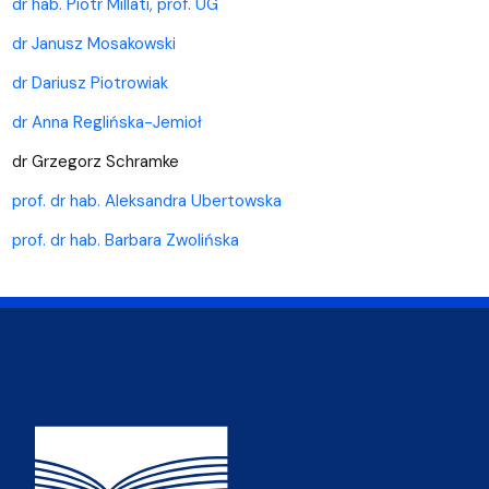
dr hab. Piotr Millati, prof. UG
dr Janusz Mosakowski
dr Dariusz Piotrowiak
dr Anna Reglińska-Jemioł
dr Grzegorz Schramke
prof. dr hab. Aleksandra Ubertowska
prof. dr hab. Barbara Zwolińska
Adres Wydziału