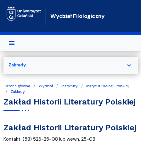
Przejdź do treści
Wydział Filologiczny
expand_more
Zakłady
Strona główna
Wydział
Instytuty
Instytut Filologii Polskiej
Zakłady
Zakład Historii Literatury Polskiej
Zakład Historii Literatury Polskiej
Kontakt: (58) 523-25-08 lub wewn. 25-08