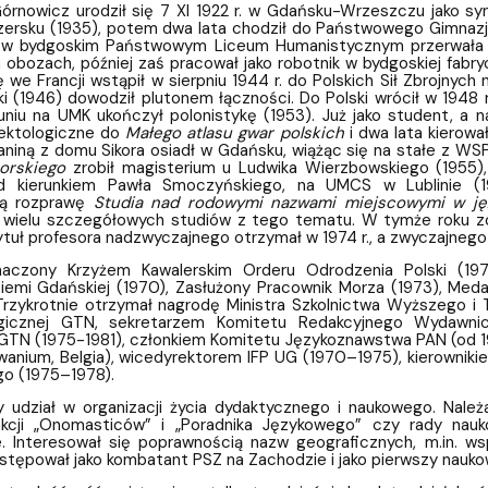
a organizacja studiów
órnowicz urodził się 7 XI 1922 r. w Gdańsku-Wrzeszczu jako sy
ersku (1935), potem dwa lata chodził do Państwowego Gimnazju
 w bydgoskim Państwowym Liceum Humanistycznym przerwała wo
 obozach, później zaś pracował jako robotnik w bydgoskiej fabr
ię we Francji wstąpił w sierpniu 1944 r. do Polskich Sił Zbrojnyc
 (1946) dowodził plutonem łączności. Do Polski wrócił w 1948 
niu na UMK ukończył polonistykę (1953). Już jako student, a n
lektologiczne do
Małego atlasu gwar polskich
i dwa lata kierow
aniną z domu Sikora osiadł w Gdańsku, wiążąc się na stałe z 
borskiego
zrobił magisterium u Ludwika Wierzbowskiego (1955)
d kierunkiem Pawła Smoczyńskiego, na UMCS w Lublinie (196
ną rozprawę
Studia nad rodowymi nazwami miejscowymi w jęz
u wielu szczegółowych studiów z tego tematu. W tymże roku
tuł profesora nadzwyczajnego otrzymał w 1974 r., a zwyczajnego 
naczony Krzyżem Kawalerskim Orderu Odrodzenia Polski (197
iemi Gdańskiej (1970), Zasłużony Pracownik Morza (1973), Med
Trzykrotnie otrzymał nagrodę Ministra Szkolnictwa Wyższego i 
logicznej GTN, sekretarzem Komitetu Redakcyjnego Wydawni
GTN (1975-1981), członkiem Komitetu Językoznawstwa PAN (od 19
anium, Belgia), wicedyrektorem IFP UG (1970–1975), kierowniki
go (1975–1978).
y udział w organizacji życia dydaktycznego i naukowego. Nal
kcji „Onomasticów” i „Poradnika Językowego” czy rady nau
. Interesował się poprawnością nazw geograficznych, m.in. ws
tępował jako kombatant PSZ na Zachodzie i jako pierwszy naukowi