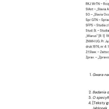
RKJ WrTN – Rozp
SlAnt – „Slavia A
SO – „Slavia Occid
Spr GTN – Spra
SFPS – Studia z Fi
Stud. Śl. – Studia
„Wiarus” [R. 1]: 19
ZNWH UG. Pr. Jęz
druk 1976, nr 4: 
Z.f.Slaw. – Zeitsc
Zprav. – „Zpravo
Gwara nad
Badania d
O specyfi
[Teksty g
Jabłonek,