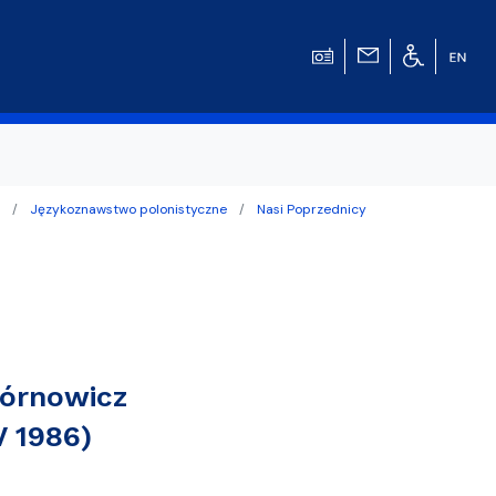
Językoznawstwo polonistyczne
Nasi Poprzednicy
w
órnowicz
V 1986)