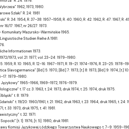
morza” R. 24: 1976.
ybrzeża” 1962, 1973, 1980.
tarowe Szlaki” R. 24: 1981
ski” R. 34: 1954, R. 37–38: 1957–1958, R. 40: 1960, R. 42: 1962, R. 47: 1967, R
 16/17: 1967, nr 26/27: 1973.
– Komunikaty Mazursko-Warmińskie 1965.
 Linguistische Studien Reihe A 1981.
76.
iche Informationen 1973.
1972/1973, vol. 21: 1977, vol. 23–24: 1979–1980.
: 1959, R. 10: 1965, R. 12–16: 1967–1971, R. 19–21: 1974–1976, R. 23–25: 1978–198
Slavogermanica” [Bd.] 5: 1970, [Bd.] 7: 1973, [t.] 8: 1973, [Bd.] 9: 1974, [t.] 10: 19
6–17: 1979–1980.
k Językowy” 1965–1966, 1969–1972, 1976–1979.
ilologiczne” t. 17 cz. 3: 1963, t. 24: 1973, druk 1974, t. 25: 1974, druk 1975.
bląski” t. 8: 1979.
ński” t. 19/20: 1960/1961, t. 21: 1962, druk 1963, t. 23: 1964, druk 1965, t. 24: 1
971, t. 33: 1973, druk 1975, t. 41: 1981.
wistyczny” t. 32: 1971.
pocki” [t. 1]: 1976, [t. 5]: 1980, druk 1981.
wy Komisji Językowej Łódzkiego Towarzystwa Naukowego t. 7–9: 1959–1963, t. 11