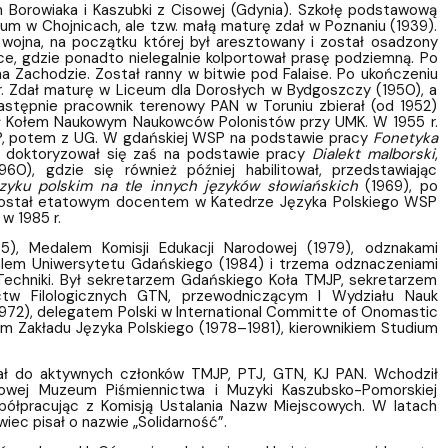
n Borowiaka i Kaszubki z Cisowej (Gdynia). Szkołę podstawową
m w Chojnicach, ale tzw. małą maturę zdał w Poznaniu (1939).
jna, na początku której był aresztowany i został osadzony
yce, gdzie ponadto nielegalnie kolportował prasę podziemną. Po
h na Zachodzie. Został ranny w bitwie pod Falaise. Po ukończeniu
r. Zdał maturę w Liceum dla Dorosłych w Bydgoszczy (1950), a
astępnie pracownik terenowy PAN w Toruniu zbierał (od 1952)
ał Kołem Naukowym Naukowców Polonistów przy UMK. W 1955 r.
WSP, potem z UG. W gdańskiej WSP na podstawie pracy
Fonetyka
, doktoryzował się zaś na podstawie pracy
Dialekt malborski
,
0), gdzie się również później habilitował, przedstawiając
yku polskim na tle innych języków słowiańskich
(1969), po
 został etatowym docentem w Katedrze Języka Polskiego WSP
w 1985 r.
5), Medalem Komisji Edukacji Narodowej (1979), odznakami
alem Uniwersytetu Gdańskiego (1984) i trzema odznaczeniami
Techniki. Był sekretarzem Gdańskiego Koła TMJP, sekretarzem
ctw Filologicznych GTN, przewodniczącym I Wydziału Nauk
72), delegatem Polski w International Committe of Onomastic
em Zakładu Języka Polskiego (1978–1981), kierownikiem Studium
eżał do aktywnych członków TMJP, PTJ, GTN, KJ PAN. Wchodził
kowej Muzeum Piśmiennictwa i Muzyki Kaszubsko-Pomorskiej
półpracując z Komisją Ustalania Nazw Miejscowych. W latach
ec pisał o nazwie „Solidarność”.