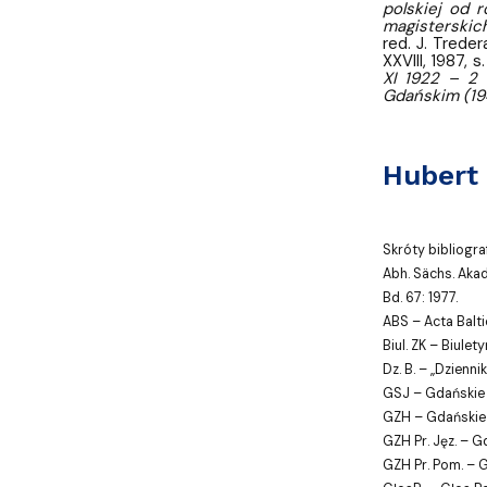
polskiej od 
magisterskic
red. J. Trede
XXVIII, 1987, s
XI 1922 – 2 
Gdańskim (1
Hubert
Skróty bibliogra
Abh. Sächs. Akad
Bd. 67: 1977.
ABS – Acta Baltico
Biul. ZK – Biule
Dz. B. – „Dziennik
GSJ – Gdańskie St
GZH – Gdańskie Z
GZH Pr. Jęz. – G
GZH Pr. Pom. – 