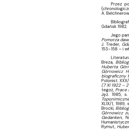
Przez po
(chronologiczn
A. Belchnerows
Bibliogr
Gdańsk 1982.
Jego pam
Pomorza dawni
J. Treder,
Gda
153–158 – i w
Literatu
Breza,
Biblio
Huberta Gór
Górnowicz H
biograficzny
Polonist. XXX/
(7 XI 1922 –
tegoż,
Prace 
Jęz. 1985, s
Toponimiczne
XLIX/1, 1989,
Brocki,
Biblio
Górnowicz zu
Gedanken
, N
Humanistyczne
Rymut,
Huber