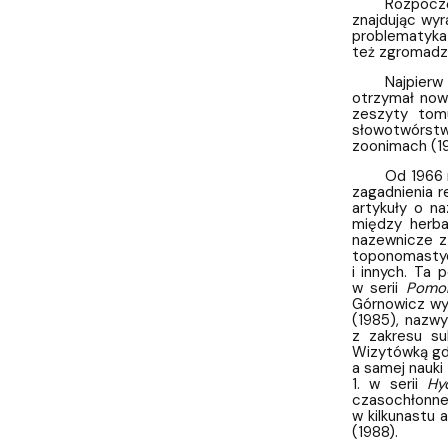
Rozpoczę
znajdując wyr
problematyka 
też zgromadz
Najpierw
otrzymał now
zeszyty tomu
słowotwórstw
zoonimach (1
Od 1966 
zagadnienia r
artykuły o n
między herba
nazewnicze z
toponomastyc
i innych. Ta
w serii
Pomor
Górnowicz wy
(1985), nazw
z zakresu su
Wizytówką gda
a samej nauki
1. w serii
Hy
czasochłonne
w kilkunastu 
(1988).