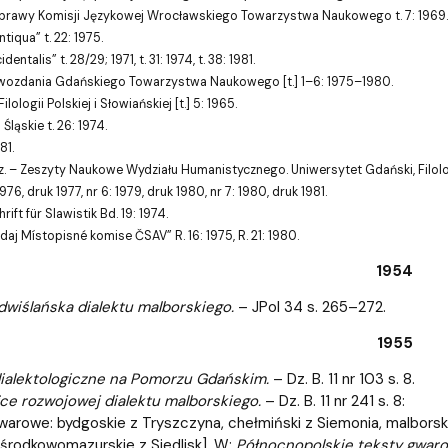
rawy Komisji Językowej Wrocławskiego Towarzystwa Naukowego t. 7: 1969.
ntiqua” t. 22: 1975.
entalis” t. 28/29; 1971, t. 31: 1974, t. 38: 1981.
wozdania Gdańskiego Towarzystwa Naukowego [t.] 1–6: 1975–1980.
lologii Polskiej i Słowiańskiej [t.] 5: 1965.
 Śląskie t. 26: 1974.
81.
. – Zeszyty Naukowe Wydziału Humanistycznego. Uniwersytet Gdański, Filologia 
1976, druk 1977, nr 6: 1979, druk 1980, nr 7: 1980, druk 1981.
hrift für Slawistik Bd. 19: 1974.
daj Místopisné komise ČSAV” R. 16: 1975, R. 21: 1980.
1954
wiślańska dialektu malborskiego.
– JPol 34 s. 265–272.
1955
ialektologiczne na Pomorzu Gdańskim.
– Dz. B. 11 nr 103 s. 8.
ce rozwojowej dialektu malborskiego.
– Dz. B. 11 nr 241 s. 8:
warowe: bydgoskie z Tryszczyna, chełmiński z Siemonia, malborsk
 środkowomazurskie z Siedlisk]. W:
Północnopolskie teksty gwar