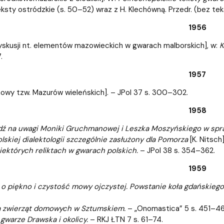
ksty ostródzkie (s. 50–52) wraz z H. Klechówną. Przedr. (bez teks
1956
yskusji nt. elementów mazowieckich w gwarach malborskich], w:
K
.
1957
owy tzw. Mazurów wieleńskich]. – JPol 37 s. 300–302.
1958
ź na uwagi Moniki Gruchmanowej i Leszka Moszyńskiego w spr
lskiej dialektologii szczególnie zasłużony dla Pomorza
[K. Nitsch]
iektórych reliktach w gwarach polskich.
– JPol 38 s. 354–362.
1959
o piękno i czystość mowy ojczystej. Powstanie koła gdańskiego
a zwierząt domowych w Sztumskiem.
– „Onomastica” 5 s. 451–46
gwarze Drawska i okolicy.
– RKJ ŁTN 7 s. 61–74.