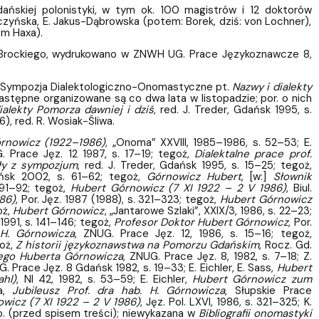
dańskiej polonistyki, w tym ok. 100 magistrów i 12 doktorów
uszczyńska, E. Jakus-Dąbrowska (potem: Borek, dziś: von Lochner),
em Haxa).
ta Brockiego, wydrukowano w ZNWH UG. Prace Językoznawcze 8,
e Sympozja Dialektologiczno-Onomastyczne pt.
Nazwy i dialekty
następne organizowane są co dwa lata w listopadzie; por. o nich
ialekty Pomorza dawniej i dziś
, red. J. Treder, Gdańsk 1995, s.
), red. R. Wosiak-Śliwa.
rnowicz (1922–1986)
, „Onoma” XXVIII, 1985–1986, s. 52–53; E.
. Prace Jęz. 12 1987, s. 17–19; tegoż,
Dialektalne prace prof.
ały z sympozjum
, red. J. Treder, Gdańsk 1995, s. 15–25; tegoż,
ńsk 2002, s. 61–62; tegoż,
Górnowicz Hubert
, [w:]
Słownik
. 91–92; tegoż,
Hubert Górnowicz (7 XI 1922 – 2 V 1986)
, Biul.
86)
, Por. Jęz. 1987 (1988), s. 321–323; tegoż,
Hubert Górnowicz
oż,
Hubert Górnowicz
, „Jantarowe Szlaki”, XXIX/3, 1986, s. 22–23;
, 1991, s. 141–146; tegoż,
Profesor Doktor Hubert Górnowicz
, Por.
H. Górnowicza
, ZNUG. Prace Jęz. 12, 1986, s. 15–16; tegoż,
goż,
Z historii językoznawstwa na Pomorzu Gdańskim
, Rocz. Gd.
nego Huberta Górnowicza
, ZNUG. Prace Jęz. 8, 1982, s. 7–18; Z.
G. Prace Jęz. 8 Gdańsk 1982, s. 19–33; E. Eichler, E. Sass,
Hubert
hl)
, NI 42, 1982, s. 53–59; E. Eichler,
Hubert Górnowicz zum
ka,
Jubileusz Prof. dra hab. H. Górnowicza
, Słupskie Prace
wicz (7 XI 1922 – 2 V 1986)
, Jęz. Pol. LXVI, 1986, s. 321–325; K.
lb. (przed spisem treści); niewykazana w
Bibliografii onomastyki