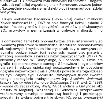
ść naukowa H. Górnowicza była niezwykle intensywna i bogata,
nych. Jak najściślej wiązała się ona z Pomorzem, zawsze jednak
Szczególnie skupiała się na dialektologii i onomastyce. Zdołał
mastyczną.
. Dzięki wieloletnim badaniom (1953–1959) dialekt malborski
Dialekt malborski
(t. 1, 1967 to opis fonetyki, fleksji i składni; 2
zów, frazeologizmów i przysłów), artykułów poświęconych
80), artykułów o germanizmach w dialekcie malborskim i o
zęła dominować tematyka onomastyczna. Zrazu interesowały go
świadczą pionierskie w słowiańskiej literaturze onomastycznej
tek wojskowych i wydarzeń historycznych czy o powiązaniach
inalny podział nazw toni jeziornych, rozpatrując materiały
stematykę sposobów asymilacji nazw zapożyczonych (1977). W
elementy metod W. Taszyckiego, S. Rosponda, V. Šmilauera
ografie toponomastyczne samego Górnowicza i jego uczniów
ą serii i naukową opieką nad poszczególnymi jej pozycjami
ografie nazewnicze Powiśla (1980) i powiatu starogardzkiego
no
, typu
Załęże
, typu
Podlas
itd. Rozwiązywał trudne kwestie
ymologie szczególnie trudnych nazw (np.
Swelinia
,
Wolental
).
 książka
Nazwy miast Pomorza Gdańskiego
(1978, wyd. 2.: 1998),
 wodne dorzecza dolnej Wisły
, 1985), wydana w Getyndze jako
teratury w Moguncji. Wcześniej H. Górnowicz przeprowadził
ańszczyzny, czyniąc je podstawą habilitacji i prezentując
oświęcał m.in. wydany pośmiertnie skrypt
Wstęp do onomastyki