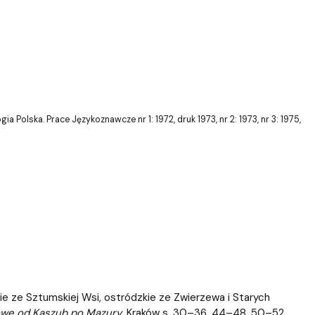
Polska. Prace Językoznawcze nr 1: 1972, druk 1973, nr 2: 1973, nr 3: 1975,
ie ze Sztumskiej Wsi, ostródzkie ze Zwierzewa i Starych
owe od Kaszub po Mazury
, Kraków s. 30–36, 44–48, 50–52,