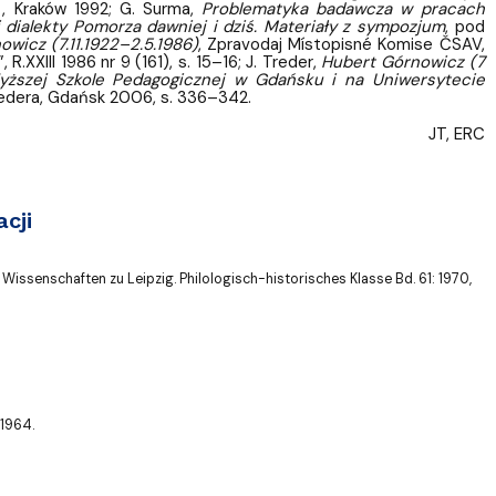
ut, Kraków 1992; G. Surma,
Problematyka badawcza w pracach
 dialekty Pomorza dawniej i dziś. Materiały z sympozjum
, pod
wicz (7.11.1922
–
2.5.1986)
, Zpravodaj Místopisné Komise ČSAV,
, R.XXIII 1986 nr 9 (161), s. 15–16; J. Treder,
Hubert Górnowicz (7
yższej Szkole Pedagogicznej w Gdańsku i na Uniwersytecie
 Tredera, Gdańsk 2006, s. 336–342.
JT, ERC
cji
 Wissenschaften zu Leipzig. Philologisch-historisches Klasse Bd. 61: 1970,
 1964.