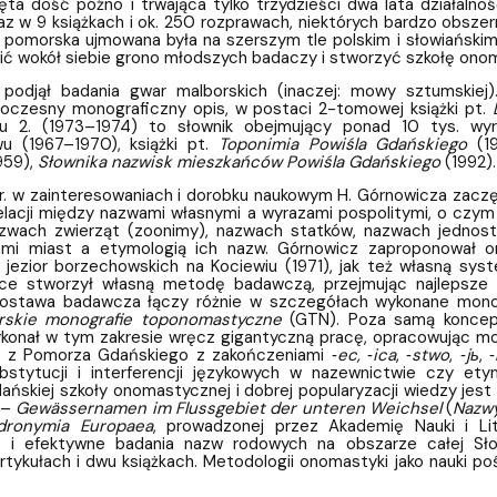
ta dość późno i trwająca tylko trzydzieści dwa lata działalno
az w 9 książkach i ok. 250 rozprawach, niektórych bardzo obszer
pomorska ujmowana była na szerszym tle polskim i słowiańskim. 
ić wokół siebie grono młodszych badaczy i stworzyć szkołę ono
 podjął badania gwar malborskich (inaczej: mowy sztumskiej)
oczesny monograficzny opis, w postaci 2-tomowej książki pt.
 2. (1973–1974) to słownik obejmujący ponad 10 tys. wyra
u (1967–1970), książki pt.
Toponimia Powiśla Gdańskiego
(19
959),
Słownika nazwisk mieszkańców Powiśla Gdańskiego
(1992).
r. w zainteresowaniach i dorobku naukowym H. Górnowicza zac
elacji między nazwami własnymi a wyrazami pospolitymi, o czym 
azwach zwierząt (zoonimy), nazwach statków, nazwach jednos
mi miast a etymologią ich nazw. Górnowicz zaproponował oryg
 jezior borzechowskich na Kociewiu (1971), jak też własną sy
e stworzył własną metodę badawczą, przejmując najlepsze 
 postawa badawcza łączy różnie w szczegółach wykonane mon
skie monografie toponomastyczne
(GTN). Poza samą koncepcj
konał w tym zakresie wręcz gigantyczną pracę, opracowując mon
y z Pomorza Gdańskiego z zakończeniami ‑
ec,
‑
ica
, ‑
stwo
, ‑
jь
, ‑
bstytucji i interferencji językowych w nazewnictwie czy et
ńskiej szkoły onomastycznej i dobrej popularyzacji wiedzy jest
 –
Gewässernamen im Flussgebiet der unteren Weichsel
(
Nazwy
dronymia Europaea
, prowadzonej przez Akademię Nauki i Li
 i efektywne badania nazw rodowych na obszarze całej Słowi
artykułach i dwu książkach. Metodologii onomastyki jako nauki p