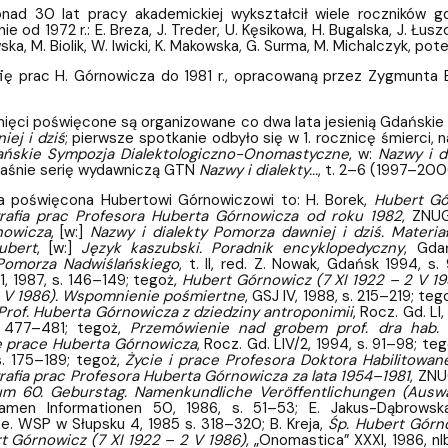
nad 30 lat pracy akademickiej wykształcił wiele roczników g
ie od 1972 r.: E. Breza, J. Treder, U. Kęsikowa, H. Bugalska, J. Ł
ka, M. Biolik, W. Iwicki, K. Makowska, G. Surma, M. Michalczyk, pot
afię prac H. Górnowicza do 1981 r., opracowaną przez Zygmun
ięci poświęcone są organizowane co dwa lata jesienią Gdański
ej i dziś
; pierwsze spotkanie odbyło się w 1. rocznicę śmierci, 
ńskie Sympozja Dialektologiczno-Onomastyczne
, w:
Nazwy i d
łaśnie serię wydawniczą GTN
Nazwy i dialekty...
, t. 2–6 (1997–2006
ra poświęcona Hubertowi Górnowiczowi to: H. Borek,
Hubert Gó
grafia prac Profesora Huberta Górnowicza od roku 1982
, ZNUG
nowicza
, [w:]
Nazwy i dialekty Pomorza dawniej i dziś. Materi
ubert
, [w:]
Język kaszubski. Poradnik encyklopedyczny
, Gda
 Pomorza Nadwiślańskiego
, t. II, red. Z. Nowak, Gdańsk 1994, s
1, 1987, s. 146–149; tegoż,
Hubert Górnowicz (7 XI 1922 – 2 V 19
 2 V 1986). Wspomnienie pośmiertne
, GSJ IV, 1988, s. 215–219; teg
Prof. Huberta Górnowicza z dziedziny antroponimii
, Rocz. Gd. LI
. 477–481; tegoż,
Przemówienie nad grobem prof. dra hab. 
 prace Huberta Górnowicza
, Rocz. Gd. LIV/2, 1994, s. 91–98; te
 s. 175–189; tegoż,
Życie i prace Profesora Doktora Habilitowa
grafia prac Profesora Huberta Górnowicza za lata 1954
–
1981
, ZNU
m 60. Geburstag. Namenkundliche Veröffentlichungen (Auswa
amen Informationen 50, 1986, s. 51–53; E. Jakus-Dąbrows
. WSP w Słupsku 4, 1985 s. 318–320; B. Kreja,
Śp. Hubert Górno
t Górnowicz (7 XI 1922 – 2 V 1986)
, „Onomastica” XXXI, 1986, n