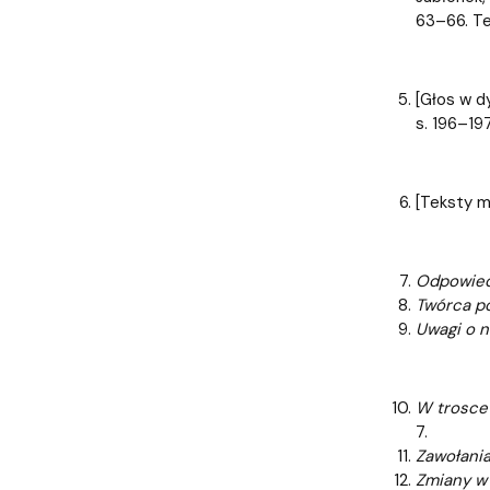
63–66. Te
[Głos w d
s. 196–197
[Teksty m
Odpowied
Twórca po
Uwagi o n
W trosce 
7.
Zawołani
Zmiany w 