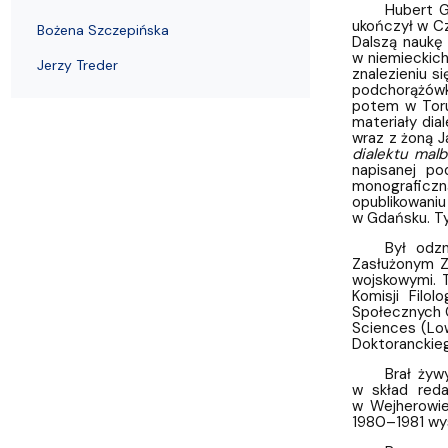
Kronika Wydziału
Nasza misja kształcenia
Tutoring
Czasopisma i publikacje
Instytucje nauki
Indywidualn
Hubert G
ukończył w Cz
Bożena Szczepińska
Dalszą naukę
w niemieckich
Jerzy Treder
znalezieniu s
podchorążówki
potem w Toru
materiały dia
wraz z żoną J
dialektu mal
napisanej po
monograficz
opublikowani
w Gdańsku. Ty
Był odz
Zasłużonym Z
wojskowymi. 
Komisji Filo
Społecznych 
Sciences (Low
Doktoranckie
Brał żyw
w skład reda
w Wejherowie
1980–1981 wys