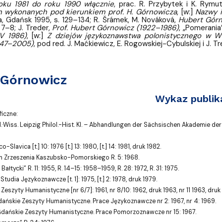
roku 1981 do roku 1990 włącznie
, prac. R. Przybytek i K. Rym
h wykonanych pod kierunkiem prof. H. Górnowicza
, [w:]
Nazwy i
ra, Gdańsk 1995, s. 129–134; R. Šrámek, M. Nováková,
Hubert Górno
. 7–8; J. Treder,
Prof. Hubert Górnowicz (1922–1986)
, „Pomerania”
V 1986)
, [w:]
Z dziejów językoznawstwa polonistycznego w W
947–2005)
, pod red. J. Maćkiewicz, E. Rogowskiej-Cybulskiej i J.
 Górnowicz
Wykaz publika
ficzne:
.·Wiss. Leipzig Philol.-Hist. Kl. – Abhandlungen der Sächsischen Akademie der
-Slavica [t.] 10: 1976 [t.] 13: 1980, [t.] 14: 1981, druk 1982.
tyn Zrzeszenia Kaszubsko-Pomorskiego R. 5: 1968.
 Bałtycki” R. 11: 1955, R. 14–15: 1958–1959, R. 28: 1972, R. 31: 1975.
udia Językoznawcze [t. 1]: 1975, [t.] 2: 1978, druk 1979.
eszyty Humanistyczne [nr 6/7]: 1961, nr 8/10: 1962, druk 1963, nr 11 1963, druk
dańskie Zeszyty Humanistyczne. Prace Językoznawcze nr 2: 1967, nr 4: 1969.
Gdańskie Zeszyty Humanistyczne. Prace Pomorzoznawcze nr 15: 1967.