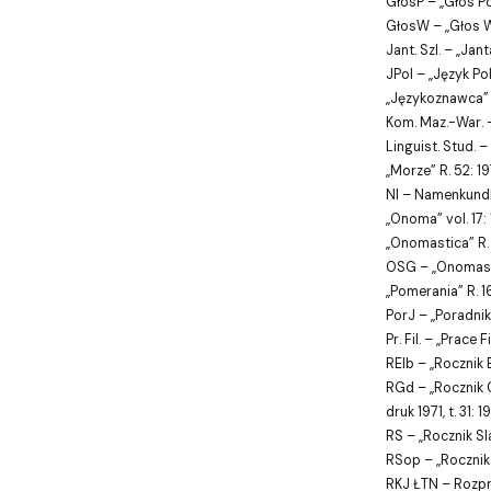
GłosP – „Głos Po
GłosW – „Głos W
Jant. Szl. – „Jan
JPol – „Język Pol
„Językoznawca” nr
Kom. Maz.-War. 
Linguist. Stud. –
„Morze” R. 52: 19
NI – Namenkundl
„Onoma” vol. 17: 
„Onomastica” R. 5
OSG – „Onomastica 
„Pomerania” R. 1
PorJ – „Poradni
Pr. Fil. – „Prace F
RElb – „Rocznik El
RGd – „Rocznik Gda
druk 1971, t. 31: 1
RS – „Rocznik Sla
RSop – „Rocznik So
RKJ ŁTN – Rozpra